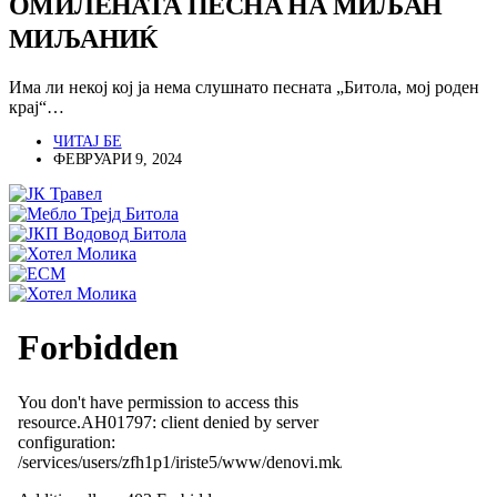
ОМИЛЕНАТА ПЕСНА НА МИЉАН
МИЉАНИЌ
Има ли некој кој ја нема слушнато песната „Битола, мој роден
крај“…
ЧИТАЈ БЕ
ФЕВРУАРИ 9, 2024