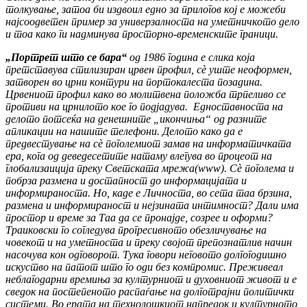
толкување, затоа би издвоил едно за прилогов кој е можеби
најсоодветен пример за универзалноста на уметничкото дело
и тоа како ги надминува просторно-временските граници.
„Портрет што се бара“
од 1986 година е слика која
претставува стилизиран црвен профил, с
ѐ уште неоформен,
затворен во црни контури на портокалеста позадина.
Црвениот профил како во молитвена положба трпеливо се
противи на црнилото кое го подјадува. Едноставноста на
делото потсеќа на денешните „икончиња“ од разните
апликации на нашите телефони. Делото како да е
предвестување на сѐ поголемиот замав на информатичката
ера, кога од деведесетите натаму влегува во процеот на
глобализаиција преку Светската мрежа(www). Сѐ поголема и
побрза размена и достапност до информацијата и
информираноста. Но, каде е Личноста, во сета таа брзина,
размена и информираност и нејзината интимност? Дали има
простор и време за Таа да се пронајде, созрее и оформи?
Траиковски го согледува прогресивното обезличување на
човекот и на уметноста и преку својот препознатлив начин
насочува кон одговорот. Тука говори неговото долгогодишно
искуство на патот што го оди без компромис. Преживеал
неблагодарни времиња за културниот и духовниот живот и е
сведок на постепеното распаѓање на долготрајни политички
системи. Во ерата на технолошкиот напредок и културното