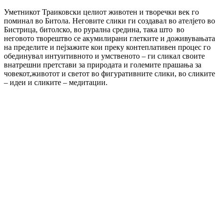
Уметникот Траиковски целиот животен и творечки век го
поминал во Битола. Неговите слики ги создавал во ателјето во
Бистрица, битолско, во рурална средина, така што во
неговото творештво се акумилирани глетките и доживувањата
на пределите и пејзажите кои преку контеплативен процес го
обединувал интуитивното и умственото – ги сликал своите
внатрешни претстави за природата и големите прашања за
човекот,животот и светот во фигуративните слики, во сликите
– идеи и сликите – медитации.