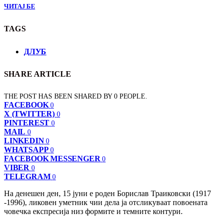
ЧИТАЈ БЕ
TAGS
ДЛУБ
SHARE ARTICLE
THE POST HAS BEEN SHARED BY
0
PEOPLE.
FACEBOOK
0
X (TWITTER)
0
PINTEREST
0
MAIL
0
LINKEDIN
0
WHATSAPP
0
FACEBOOK MESSENGER
0
VIBER
0
TELEGRAM
0
На денешен ден, 15 јуни е роден Борислав Траиковски (1917
-1996), ликовен уметник чии дела ја отсликуваат повоената
човечка експресија низ формите и темните контури.