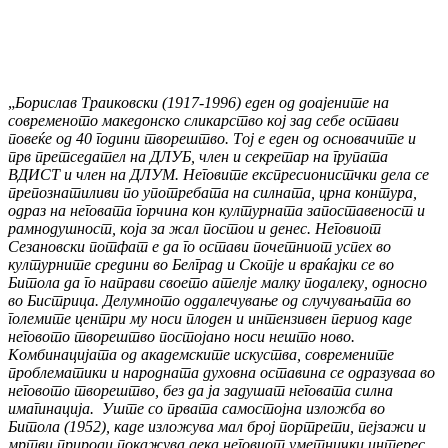
„
Борислав Траиковски (1917-1996) еден од доајените на
современото македонско сликарство кој зад себе остави
повеќе од 40 години творештво. Тој е еден од основачите и
прв претседател на ДЛУБ, член и секретар на групата
ВДИСТ и член на ДЛУМ. Неговите експресионистчки дела се
препознатиливи по употребата на силната, црна контура,
одраз на неговата горчина кон културната запоставеност и
рамнодушност, која за жал постои и денес. Неговиот
Сезановски потфат е дa го остави почетниот успех во
културните средини во Белград и Скопје и враќајки се во
Битола да го направи своето ателје малку подалеку, односно
во Бистрица. Делумното оддалечување од случувањата во
големите центри му носи плоден и интензивен период каде
неговото творештво постојано носи нешто ново.
Комбинацијата од академските искуства, современите
проблематики и народната духовна оставина се одразуваа во
неговото творештво, без да ја задушат неговата силна
имагинација. Уште со првата самостојна изложба во
Битола (1952), каде изложува мал број портрети, пејзажи и
мртви природи покажува дека неговиот уметнички интерес