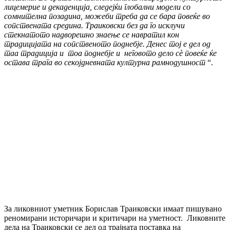
лицемерие и декаденција, следејќи глобални модели со
сомнителна позадина, можеби треба да се бара повеќе во
сопствената средина. Траиковски без да го исклучи
стекнатото надворешно знаење се навратил кон
традицијата на сопственото поднебје. Денес тој е дел од
таа традиција и тоа поднебје и неговото дело сѐ повеќе ќе
остава трага во секојдневната културна рамнодушност
“.
За ликовниот уметник Борислав Траиковски имаат пишувано
реномирани историчари и критичари на уметност. Ликовните
дела на Траиковски се дел од трајната поставка на