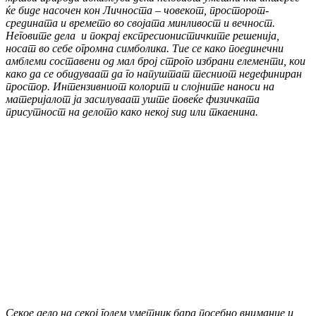
ќе биде насочен кон Личноста – човекот, просторот-
средината и времето во својата минливост и вечност.
Неговите дела и покрај експресионистичките решенија,
носат во себе огромна симболика. Тие се како поединечни
амблеми составени од мал број строго избрани елементи, кои
како да се обидуваат да го напуштат тесниот недефиниран
простор. Интензивниот колорит и слојните наноси на
материјалот ја засилуваат уште повеќе физичката
присутност на делото како некој ѕид или ткаенина.
Секое дело на секој голем уметник бара посебно внимание и