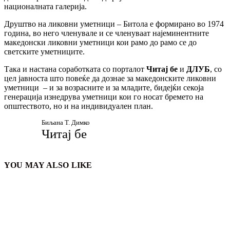
националната галерија.
Друштво на ликовни уметници – Битола е формирано во 1974
година, во него членувале и се членуваат најеминентните
македонски ликовни уметници кои рамо до рамо се до
светските уметниците.
Така и настана соработката со порталот
Читај бе
и
ДЛУБ
, со
цел јавноста што повеќе да дознае за македонските ликовни
уметници – и за возрасните и за младите, бидејќи секоја
генерација изнедрува уметници кои го носат бремето на
општеството, но и на индивидуален план.
Биљана Т. Димко
Читај бе
YOU MAY ALSO LIKE