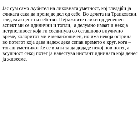
Јас сум само љубител на ликовната уметност, кој гледајќи ја
сликата сака да пронајде дел од себе. Во делата на Траиковски,
гледам акцент на себство. Пејзажните слики од денешен
аспект ми се идилични и топли, а делумно имаат и некоја
нетрпеливост која ги соединува со сегашново виулично
време, колоритот ми е меланхоличен, но има некоја острина
во потегот која дава надеж дека сепак времето е круг, кога –
тогаш уметникот ќе се врати за да додаде некој нов потег, а
всушност секој потег ја навестува инстант иднината која денес
ја живееме.