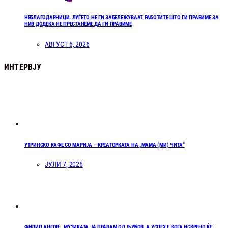
НЕБЛАГОДАРНИЦИ: ЛУЃЕТО НЕ ГИ ЗАБЕЛЕЖУВААТ РАБОТИТЕ ШТО ГИ ПРАВИМЕ ЗА
НИВ ДОДЕКА НЕ ПРЕСТАНЕМЕ ДА ГИ ПРАВИМЕ
АВГУСТ 6, 2026
ИНТЕРВЈУ
УТРИНСКО КАФЕ СО МАРИЈА – КРЕАТОРКАТА НА „МАМА (МИ) ЧИТА“
ЈУЛИ 7, 2026
ФИЛИП АНГОВ: „МУЗИКАТА ЈА ПРАВАМ ОД ЉУБОВ, А УСПЕХ Е КОГА ИСКРЕНО ЌЕ