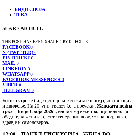
БИДИ СВОЈА
,
ТРКА
SHARE ARTICLE
THE POST HAS BEEN SHARED BY
0
PEOPLE.
FACEBOOK
0
X (TWITTER)
0
PINTEREST
0
MAIL
0
LINKEDIN
0
WHATSAPP
0
FACEBOOK MESSENGER
0
VIBER
0
TELEGRAM
0
Битола утре ќе биде центар на женската енергија, инспирација
и движење. На 20 јуни, градот ќе ја пречека
„Женската ноќна
трка – Биди Своја 2026“
, настан кој веќе традиционално ги
обединува жените од сите генерации во духот на поддршка,
здравје и самодоверба.
12:00 – ПАНЕЛ ДИСКУСИЈА „ЖЕНА ВО