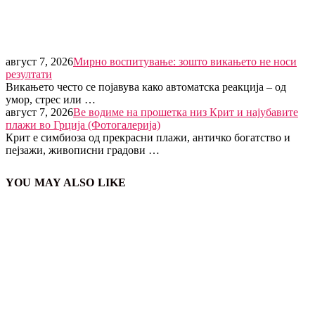
август 7, 2026
Мирно воспитување: зошто викањето не носи
резултати
Викањето често се појавува како автоматска реакција – од
умор, стрес или …
август 7, 2026
Ве водиме на прошетка низ Крит и најубавите
плажи во Грција (Фотогалерија)
Крит е симбиоза од прекрасни плажи, античко богатство и
пејзажи, живописни градови …
YOU MAY ALSO LIKE