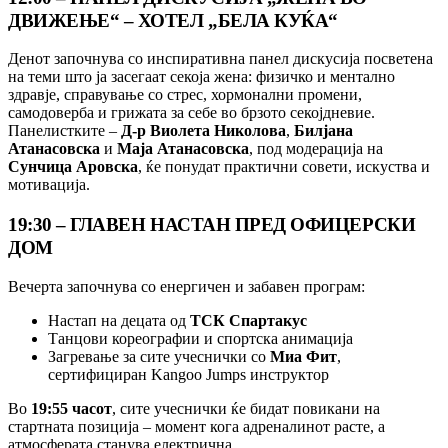
ДВИЖЕЊЕ“ – ХОТЕЛ „БЕЛА КУЌА“
Денот започнува со инспиративна панел дискусија посветена
на теми што ја засегаат секоја жена: физичко и ментално
здравје, справување со стрес, хормонални промени,
самодоверба и грижата за себе во брзото секојдневие.
Панелистките –
Д-р Виолета Николова
,
Билјана
Атанасовска
и
Маја Атанасовска
, под модерација на
Сунчица Аровска
, ќе понудат практични совети, искуства и
мотивација.
19:30 – ГЛАВЕН НАСТАН ПРЕД ОФИЦЕРСКИ
ДОМ
Вечерта започнува со енергичен и забавен програм:
Настап на децата од
ТСК Спартакус
Танцови кореографии и спортска анимација
Загревање за сите учеснички со
Миа Фит
,
сертифициран Kangoo Jumps инструктор
Во
19:55 часот
, сите учеснички ќе бидат повикани на
стартната позиција – момент кога адреналинот расте, а
атмосферата станува електрична.