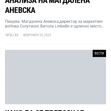
АНАЛИЗА НА МАГДАЛЕНА
АНЕВСКА
Пишува: Магдалена Аневска,директор за маркетинг
воНова Солутионс Битола LinkedIn е одлично место…
ЧИТАЈ БЕ
ФЕВРУАРИ 25, 2023
ВЕСТИ