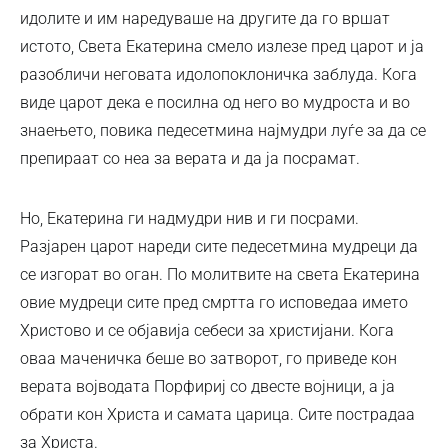
идолите и им наредуваше на другите да го вршат
истото, Света Екатерина смело излезе пред царот и ја
разобличи неговата идолопоклоничка заблуда. Кога
виде царот дека е посилна од него во мудроста и во
знаењето, повика педесетмина најмудри луѓе за да се
препираат со неа за верата и да ја посрамат.
Но, Екатерина ги надмудри нив и ги посрами.
Разјарен царот нареди сите педесетмина мудреци да
се изгорат во оган. По молитвите на света Екатерина
овие мудреци сите пред смртта го исповедаа името
Христово и се објавија себеси за христијани. Кога
оваа маченичка беше во затворот, го приведе кон
верата војводата Порфириј со двесте војници, а ја
обрати кон Христа и самата царица. Сите пострадаа
за Христа.