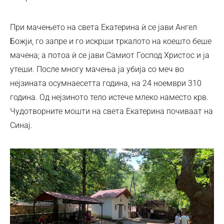
При мачењето на света Екатерина ѝ се јави Ангел
Божји, го запре и го искрши тркалото на коешто беше
мачена; а потоа ѝ се јави Самиот Господ Христос и ја
утеши. После многу мачења ја убија со меч во
нејзината осумнаесетта година, на 24 ноември 310
година. Од нејзиното тело истече млеко наместо крв.
Чудотворните мошти на света Екатерина почиваат на
Синај.