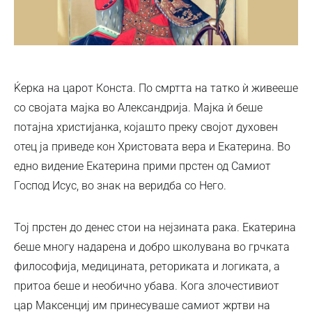
Ќерка на царот Конста. По смртта на татко ѝ живееше
со својата мајка во Александрија. Мајка ѝ беше
потајна христијанка, којашто преку својот духовен
отец ја приведе кон Христовата вера и Екатерина. Во
едно видение Екатерина прими прстен од Самиот
Господ Исус, во знак на веридба со Него.
Тој прстен до денес стои на нејзината рака. Екатерина
беше многу надарена и добро школувана во грчката
философија, медицината, реториката и логиката, а
притоа беше и необично убава. Кога злочестивиот
цар Максенциј им принесуваше самиот жртви на