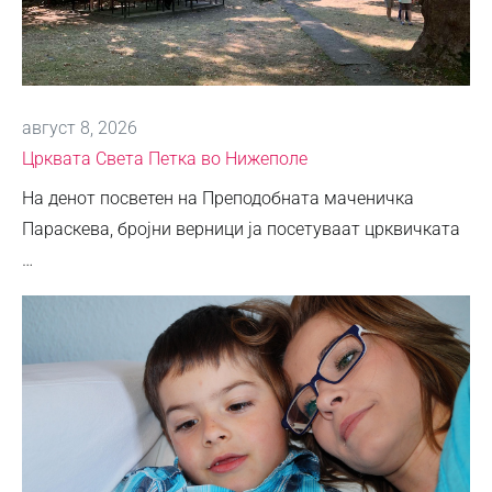
август 8, 2026
Црквата Света Петка во Нижеполе
На денот посветен на Преподобната маченичка
Параскева, бројни верници ја посетуваат црквичката
…