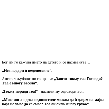
Бог им го кажува името на детето и се насмевнува…
„Неа подари ѝ недоносенче“.
Ангелот љубопитно го праша:
„Зашто токму таа Господи?
Таа е многу весела“.
„Токму поради тоа!“
– насмеан му одговори Бог.
„Мислиш ли дека недоносенче можам да ѝ дадам на мајка
која не умее да се смее? Тоа би било многу грубо“
.