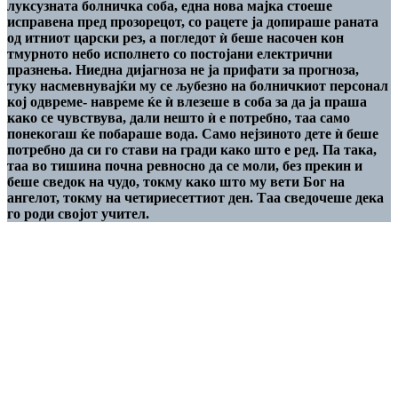
луксузната болничка соба, една нова мајка стоеше
исправена пред прозорецот, со рацете ја допираше раната
од итниот царски рез, а погледот ѝ беше насочен кон
тмурното небо исполнето со постојани електрични
празнења. Ниедна дијагноза не ја прифати за прогноза,
туку насмевнувајќи му се љубезно на болничкиот персонал
кој одвреме- навреме ќе ѝ влезеше в соба за да ја праша
како се чувствува, дали нешто ѝ е потребно, таа само
понекогаш ќе побараше вода. Само нејзиното дете ѝ беше
потребно да си го стави на гради како што е ред. Па така,
таа во тишина почна ревносно да се моли, без прекин и
беше сведок на чудо, токму како што му вети Бог на
ангелот, токму на четириесеттиот ден. Таа сведочеше дека
го роди својот учител.