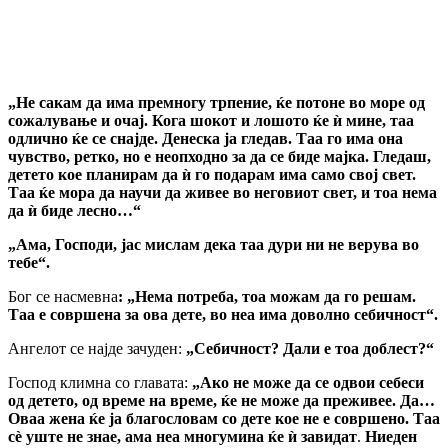
„Не сакам да има премногу трпение, ќе потоне во море од
сожалување и очај. Кога шокот и лошото ќе ѝ мине, таа
одлично ќе се снајде. Денеска ја гледав. Таа го има она
чувство, ретко, но е неопходно за да се биде мајка. Гледаш,
детето кое планирам да ѝ го подарам има само свој свет.
Таа ќе мора да научи да живее во неговиот свет, и тоа нема
да ѝ биде лесно…“
„Ама, Господи, јас мислам дека таа дури ни не верува во
тебе“.
Бог се насмевна
: „Нема потреба, тоа можам да го решам.
Таа е совршена за ова дете, во неа има доволно себичност“.
Ангелот се најде зачуден:
„Себичност? Дали е тоа доблест?“
Господ климна со главата:
„Ако не може да се одвои себеси
од детето, од време на време, ќе не може да преживее. Да…
Оваа жена ќе ја благословам со дете кое не е совршено. Таа
с
ѐ
уште не знае, ама неа многумина ќе ѝ завидат
.
Ниеден