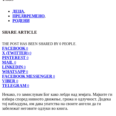
ДЕЦА
,
ПРЕДВРЕМЕНО
,
РОДЕНИ
SHARE ARTICLE
THE POST HAS BEEN SHARED BY
0
PEOPLE.
FACEBOOK
0
X (TWITTER)
0
PINTEREST
0
MAIL
0
LINKEDIN
0
WHATSAPP
0
FACEBOOK MESSENGER
0
VIBER
0
TELEGRAM
0
Некако, го замислувам Бог како лебди над земјата. Мајките ги
избира според нивното движење, грижа и одлучност. Додека
тој набљудува, им дава упатства на своите ангели да ги
забележат неговите одлуки во книга.