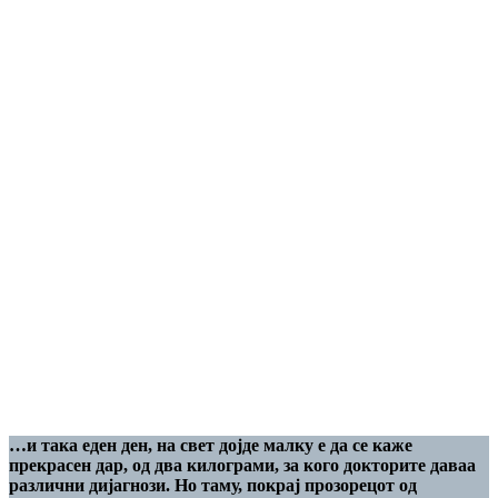
…и така еден ден, на свет дојде малку е да се каже
прекрасен дар, од два килограми, за кого докторите даваа
различни дијагнози. Но таму, покрај прозорецот од