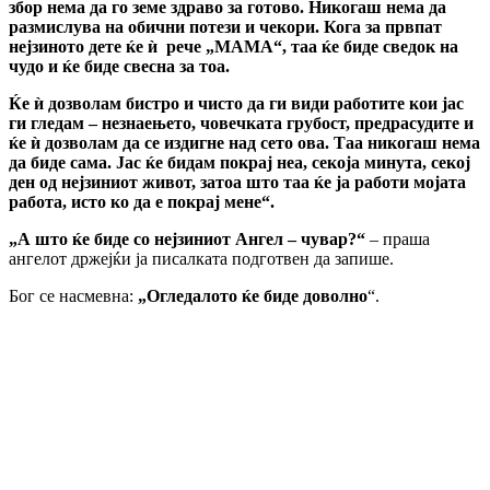
збор нема да го земе здраво за готово. Никогаш нема да
размислува на обични потези и чекори. Кога за првпат
нејзиното дете ќе ѝ рече „МАМА“, таа ќе биде сведок на
чудо и ќе биде свесна за тоа.
Ќе ѝ дозволам бистро и чисто да ги види работите кои јас
ги гледам – незнаењето, човечката грубост, предрасудите и
ќе ѝ дозволам да се издигне над сето ова. Таа никогаш нема
да биде сама. Јас ќе бидам покрај неа, секоја минута, секој
ден од нејзиниот живот, затоа што таа ќе ја работи мојата
работа, исто ко да е покрај мене“.
„А што ќе биде со нејзиниот Ангел – чувар?“
– праша
ангелот држејќи ја писалката подготвен да запише.
Бог се насмевна:
„Огледалото ќе биде доволно
“.