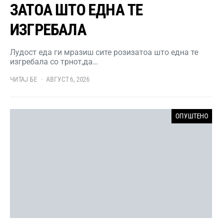
ЗАТОА ШТО ЕДНА ТЕ
ИЗГРЕБАЛА
Лудост еда ги мразиш сите розизатоа што една те
изгребала со трнот,да…
ЧИТАЈ БЕ
АВГУСТ 6, 2026
ОПУШТЕНО