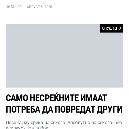
ЧИТАЈ БЕ
АВГУСТ 5, 2026
ОПУШТЕНО
САМО НЕСРЕЌНИТЕ ИМААТ
ПОТРЕБА ДА ПОВРЕДАТ ДРУГИ
Посакај му среќа на секого. Апсолутно на секого. Без
исклучок. На добри…