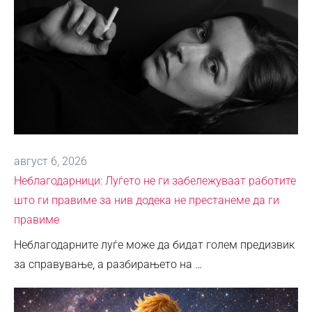
август 6, 2026
Неблагодарници: Луѓето не ги забележуваат работите
што ги правиме за нив додека не престанеме да ги
правиме
Неблагодарните луѓе може да бидат голем предизвик
за справување, а разбирањето на …