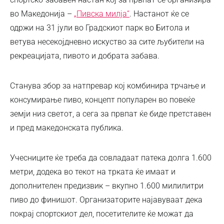
во Македонија –
„Пивска милја“
. Настанот ќе се
одржи на 31 јули во Градскиот парк во Битола и
ветува несекојдневно искуство за сите љубители на
рекреацијата, пивото и добрата забава.
Станува збор за натпревар кој комбинира трчање и
консумирање пиво, концепт популарен во повеќе
земји низ светот, а сега за првпат ќе биде претставен
и пред македонската публика.
Учесниците ќе треба да совладаат патека долга 1.600
метри, додека во текот на трката ќе имаат и
дополнителен предизвик – вкупно 1.600 милилитри
пиво до финишот. Организаторите најавуваат дека
покрај спортскиот дел, посетителите ќе можат да