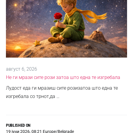
август 6, 2026
Не ги мрази сите рози затоа што една те изгребала
Лудост еда ги мразиш сите розизатоа што една те
изгребала со трнот,да …
PUBLISHED ON
19 јуни 2026, 08:21 Europe/Belgrade