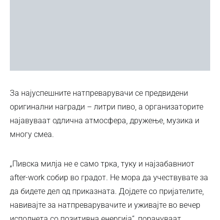
За најуспешните натпреварувачи се предвидени
оригинални награди – литри пиво, а организаторите
најавуваат одлична атмосфера, дружење, музика и
многу смеа.
„Пивска милја не е само трка, туку и најзабавниот
after-work собир во градот. Не мора да учествувате за
да бидете дел од приказната. Дојдете со пријателите,
навивајте за натпреварувачите и уживајте во вечер
исполнета со позитивна енергија“, порачуваат