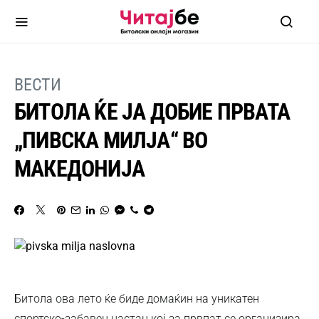
ВЕСТИ
БИТОЛА ЌЕ ЈА ДОБИЕ ПРВАТА
„ПИВСКА МИЛЈА“ ВО
МАКЕДОНИЈА
Битола ова лето ќе биде домаќин на уникатен
спортско-забавен настан кој за првпат се организира