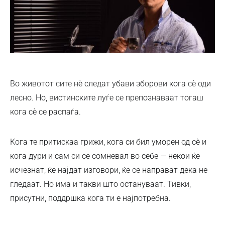
Во животот сите нè следат убави зборови кога сè оди
лесно. Но, вистинските луѓе се препознаваат тогаш
кога сè се распаѓа.
Кога те притискаа грижи, кога си бил уморен од сè и
кога дури и сам си се сомневал во себе — некои ќе
исчезнат, ќе најдат изговори, ќе се направат дека не
гледаат. Но има и такви што остануваат. Тивки,
присутни, поддршка кога ти е најпотребна.