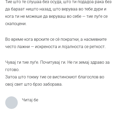
Тие што те слушаа без осуда, што ти подадоа рака без
да бараат ништо назад, што веруваа во тебе дури и
кога ти не можеше да веруваш во себе — тие луѓе се
скапоцени.
Во време кога врските се сè пократки, а насмевките
често лажни — искреноста и лојалноста се реткост.
Чувај ги тие луѓе. Почитувај ги. Не ги земај здраво за
готово.
Затоа што токму тие се вистинскиот благослов во
овој свет што брзо заборава.
Читај бе