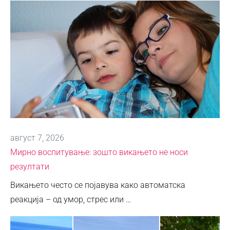
август 7, 2026
Мирно воспитување: зошто викањето не носи
резултати
Викањето често се појавува како автоматска
реакција – од умор, стрес или …