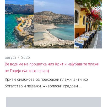
август 7, 2026
Ве водиме на прошетка низ Крит и најубавите плажи
во Грција (Фотогалерија)
Крит е симбиоза од прекрасни плажи, античко
богатство и пејзажи, живописни градови …