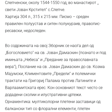
Слепченски, околу 1544-1550 год, во манастирот ,,
свети Јован Крстител“ с.Слепче.
Хартија 304 л., 315 х 215 мм. Писмо – среден
правилен полуустав и ситен полукурзив, правопис-
ресавски, недоследен.
Во содржината на овој Зборник се наоѓа дел од
,,Богословието“ на св. Јован Дамаскин (познато и под
имињата „Небеса“ и „Предание за православната
вера“), Послание на св. Јован Дамаскин до св. Козма
Мајумски, Климентовите „Предели“ и полемички
трактати на Григориј Палама против Латините и
Варлаамитската ерес. Кон основниот текст често се
додадени схолии и илустративни цртежи.
Орнаментика: мултиколорни плетени заставици од
балкански тип со флорални елементи, плетен