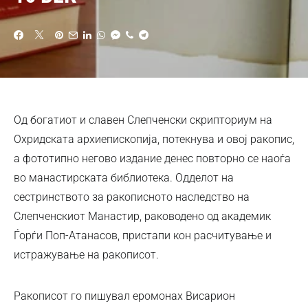
Од богатиот и славен Слепченски скрипториум на
Охридската архиепископија, потекнува и овој ракопис,
а фототипно негово издание денес повторно се наоѓа
во манастирската библиотека. Одделот на
сестринството за ракописното наследство на
Слепченскиот Манастир, раководено од академик
Ѓорѓи Поп-Атанасов, пристапи кон расчитување и
истражување на ракописот.
Ракописот го пишувал еромонах Висарион