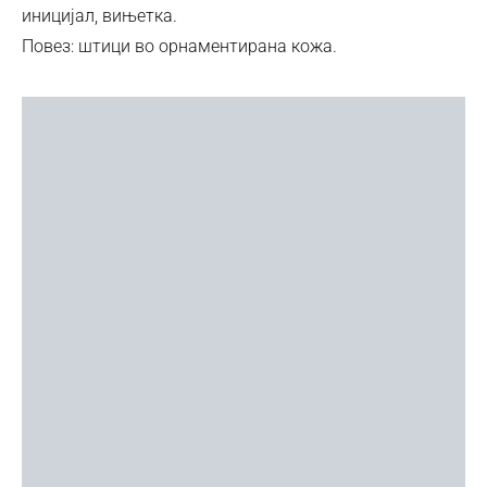
иницијал, вињетка.
Повез: штици во орнаментирана кожа.