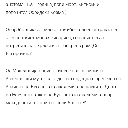
анатема. 1691 година, први март. Китиски и
попечител Охридски Козма ).
Овој Зборник со философско-богословски трактати,
слепченскиот монах Висарион, го напишал за
потребите на охридскиот Соборен храм „Св.
Богородица“.
Од Македонија првин е однесен во софискиот
Археолошки музеј, од каде што подоцна е пренесен во
Архивот на Бугарската академија на науките. Денес
во Научниот архив на Бугарската академија овој
македонски ракопис го носи бројот 82.