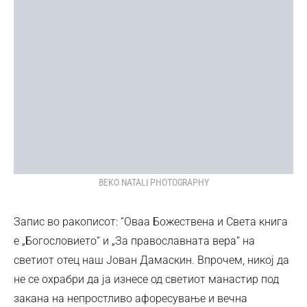
BEKO NATALI PHOTOGRAPHY
Запис во ракописот: “Оваа Божествена и Света книга
е „Богословието“ и „За православната вера“ на
светиот отец наш Јован Дамаскин. Впрочем, никој да
не се охрабри да ја изнесе од светиот манастир под
закана на непростливо афоресување и вечна