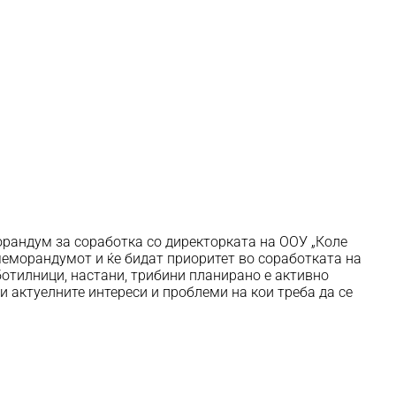
орандум за соработка со директорката на ООУ „Коле
 меморандумот и ќе бидат приоритет во соработката на
ботилници, настани, трибини планирано е активно
и актуелните интереси и проблеми на кои треба да се