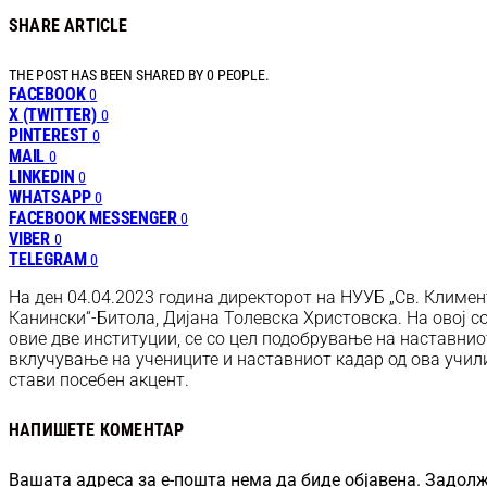
SHARE ARTICLE
THE POST HAS BEEN SHARED BY
0
PEOPLE.
FACEBOOK
0
X (TWITTER)
0
PINTEREST
0
MAIL
0
LINKEDIN
0
WHATSAPP
0
FACEBOOK MESSENGER
0
VIBER
0
TELEGRAM
0
На ден 04.04.2023 година директорот на НУУБ „Св. Климе
Канински“-Битола, Дијана Толевска Христовска. На овој 
овие две институции, се со цел подобрување на наставнио
вклучување на учениците и наставниот кадар од ова учили
стави посебен акцент.
НАПИШЕТЕ КОМЕНТАР
Вашата адреса за е-пошта нема да биде објавена.
Задолж