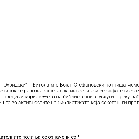
нт Охридски“ – Битола м-р Бојан Стефановски потпиша мем
состанок се разговараше за активности кои се опфатени со
т процес и користењето на библиотечните услуги. Преку ра
ште во активностите на библиотеката која секогаш ги прат
ителните полиња се означени со
*