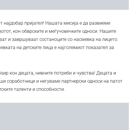
т најдобар пријател! Нашата мисија е да развиеме
отот, кон обврските и меѓучовечките односи. Нашите
аат и завршуваат состаноците со насмевка на лицето.
евката на детските лица е најголемиот показател за
ѕир кон децата, нивните потреби и чувства! Децата и
аши соработници и негуваме партнерски односи на патот
ските таленти и способности.