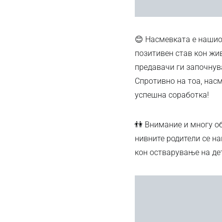
😊 Насмевката е нашио
позитивен став кон жив
предавачи ги започнув
Спротивно на тоа, насм
успешна соработка!
👫 Внимание и многу об
нивните родители се н
кон остварување на дет