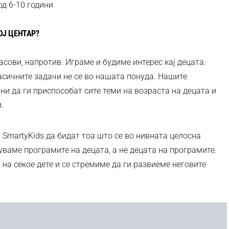
од 6-10 години
ОЈ ЦЕНТАР?
часови, напротив. Играме и будиме интерес кај децата.
асичните задачи не се во нашата понуда. Нашите
и да ги приспособат сите теми на возраста на децата и
.
 SmartyKids да бидат тоа што се во нивната целосна
уваме програмите на децата, а не децата на програмите.
на секое дете и се стремиме да ги развиеме неговите