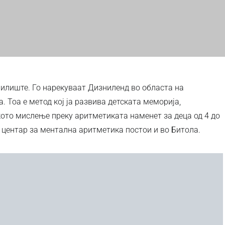
чилиште. Го нарекуваат Дизниленд во областа на
 Тоа е метод кој ја развива детската меморија,
кото мислење преку аритметиката наменет за деца од 4 до
 центар за ментална аритметика постои и во Битола.