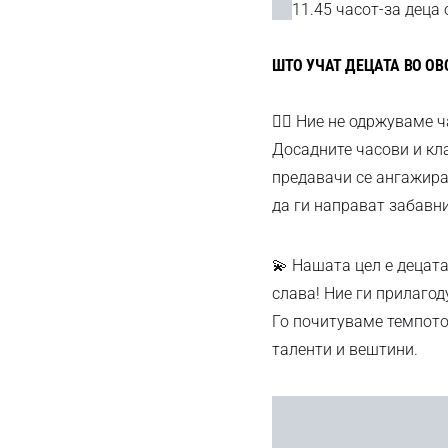
11.45 часот-за деца 
ШТО УЧАТ ДЕЦАТА ВО ОВ
🤸‍♀️ Ние не одржуваме 
Досадните часови и кл
предавачи се ангажиран
да ги направат забавни
💫 Нашата цел е децата
слава! Ние ги прилагод
Го почитуваме темпото 
таленти и вештини.