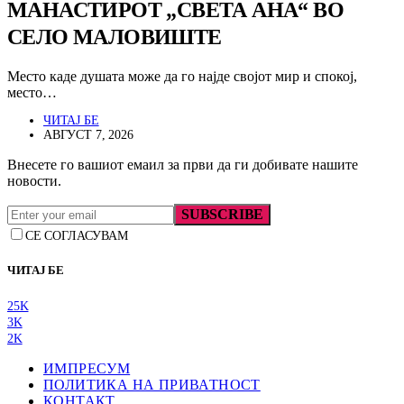
МАНАСТИРОТ „СВЕТА АНА“ ВО
СЕЛО МАЛОВИШТЕ
Место каде душата може да го најде својот мир и спокој,
место…
ЧИТАЈ БЕ
АВГУСТ 7, 2026
Внесете го вашиот емаил за први да ги добивате нашите
новости.
SUBSCRIBE
СЕ СОГЛАСУВАМ
ЧИТАЈ БЕ
25K
3K
2K
ИМПРЕСУМ
ПОЛИТИКА НА ПРИВАТНОСТ
КОНТАКТ