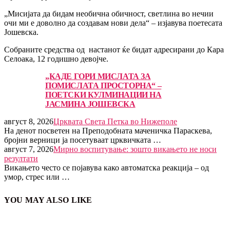
„Мисијата да бидам необична обичност, светлина во нечии
очи ми е доволно да создавам нови дела“ – изјавува поетесата
Јошевска.
Собраните средства од настанот ќе бидат адресирани до Кара
Селоака, 12 годишно девојче.
„КАДЕ ГОРИ МИСЛАТА ЗА
ПОМИСЛАТА ПРОСТОРНА“ –
ПОЕТСКИ КУЛМИНАЦИИ НА
ЈАСМИНА ЈОШЕВСКА
август 8, 2026
Црквата Света Петка во Нижеполе
На денот посветен на Преподобната маченичка Параскева,
бројни верници ја посетуваат црквичката …
август 7, 2026
Мирно воспитување: зошто викањето не носи
резултати
Викањето често се појавува како автоматска реакција – од
умор, стрес или …
YOU MAY ALSO LIKE