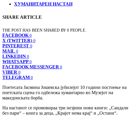
ХУМАНИТАРЕН НАСТАН
SHARE ARTICLE
THE POST HAS BEEN SHARED BY
0
PEOPLE.
FACEBOOK
0
X (TWITTER)
0
PINTEREST
0
MAIL
0
LINKEDIN
0
WHATSAPP
0
FACEBOOK MESSENGER
0
VIBER
0
TELEGRAM
0
Поетесата Јасмина Јошевска јубилејот 10 години постоење на
поетската сцена го одбележа хумантарно во Музејот на
македонската борба.
На настанот се промовираа три незјини нови книги: „Сандали
без пари“ – книга за деца, „Крајот нема крај“ и „Остани“.