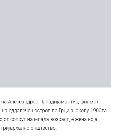
о на Александрос Пападијамантис, филмот
на оддалечен остров во Грција, околу 1900та
војот сопруг на млада возраст, е жена која
атријархално општество.