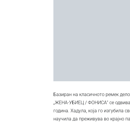
Базиран на класичното ремек дел
„ЖЕНА-УБИЕЦ / ФОНИСА“ се одвива 
година. Хадула, која го изгубила с
научила да преживува во крајно п