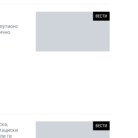
ВЕСТИ
лутионс
лично
ска,
ВЕСТИ
итациски
ли ги