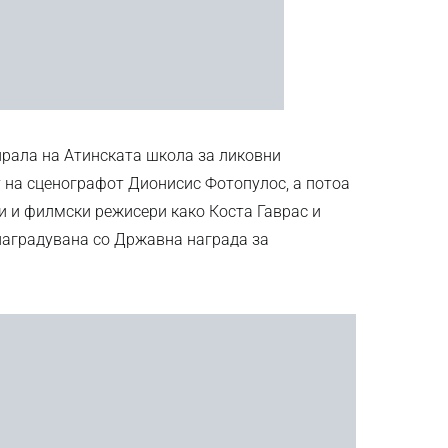
дирала на Атинската школа за ликовни
т на сценографот Дионисис Фотопулос, а потоа
и и филмски режисери како Коста Гаврас и
наградувана со Државна награда за