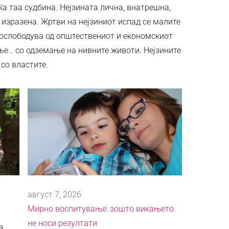
ќа таа судбина. Нејзината лична, внатрешна,
 изразена. Жртви на нејзиниот испад се малите
и ослободува од општествениот и економскиот
ње… со одземање на нивните животи. Нејзините
 со властите.
август 7, 2026
Мирно воспитување: зошто викањето
не носи резултати
а