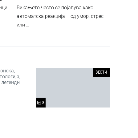
ици
Викањето често се појавува како
автоматска реакција – од умор, стрес
или …
онска,
ВЕСТИ
тологија,
 легенди
8