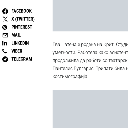
FACEBOOK
X (TWITTER)
PINTEREST
MAIL
LINKEDIN
Ева Натена е родена на Крит. Сту
VIBER
уметности. Работела како асистен
TELEGRAM
продолжила да работи со театарск
Пантелис Вулгарис. Трипати била 
костимографија.