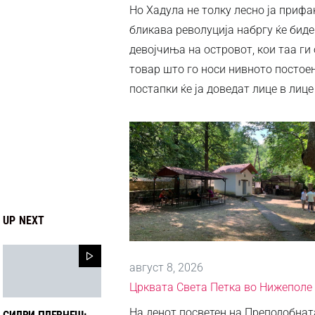
Но Хадула не толку лесно ја прифа
бликава револуција набргу ќе биде
девојчиња на островот, кои таа г
товар што го носи нивното постое
постапки ќе ја доведат лице в лице
UP NEXT
август 8, 2026
Црквата Света Петка во Нижеполе
На денот посветен на Преподобнат