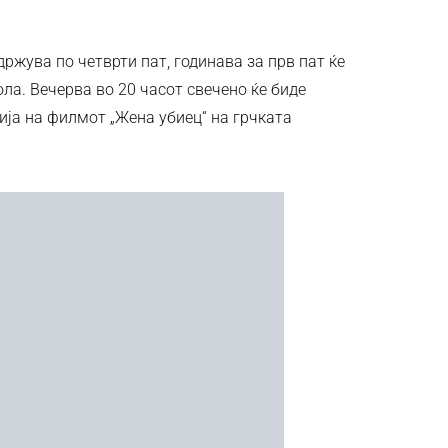
држува по четврти пат, годинава за прв пат ќе
ола. Вечерва во 20 часот свечено ќе биде
ија на филмот „Жена убиец“ на грчката