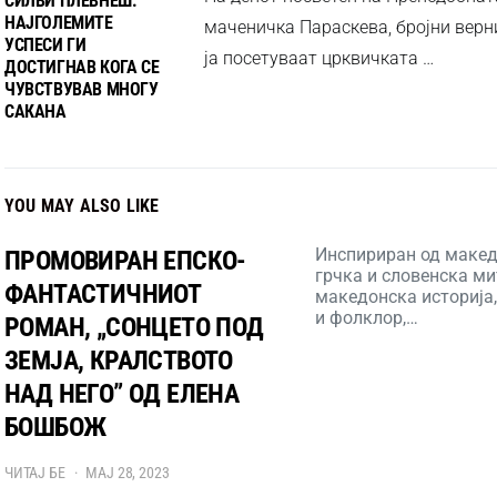
СИЛВИ ПЛЕВНЕШ:
НАЈГОЛЕМИТЕ
маченичка Параскева, бројни верн
УСПЕСИ ГИ
ја посетуваат црквичката …
ДОСТИГНАВ КОГА СЕ
ЧУВСТВУВАВ МНОГУ
САКАНА
YOU MAY ALSO LIKE
Инспириран од макед
ПРОМОВИРАН ЕПСКО-
грчка и словенска ми
ФАНТАСТИЧНИОТ
македонска историја,
и фолклор,…
РОМАН, „СОНЦЕТО ПОД
ЗЕМЈА, КРАЛСТВОТО
НАД НЕГО” ОД ЕЛЕНА
БОШБОЖ
ЧИТАЈ БЕ
МАЈ 28, 2023