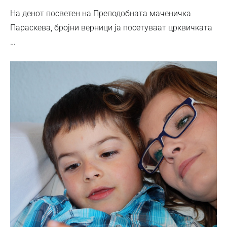
На денот посветен на Преподобната маченичка
Параскева, бројни верници ја посетуваат црквичката
…