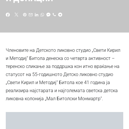
Членовите на Детското ликовно студио „Свети Кирил
и Методиј” Битола денеска со четврта активност –
теренско сликање за поддршка кон итно враќање на
статусот на 55-годишното Детско ликовно студио
„Свети Кирил и Методиј” Битола кое 41 година ја
реализира најстарата и најголемата светска детска
ликовна колонија „Мал Битолски Монмартр”.