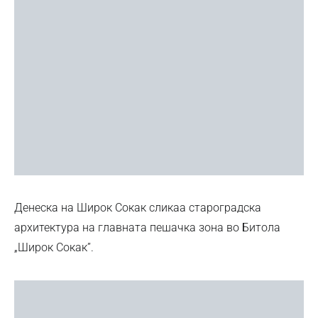
Денеска на Широк Сокак сликаа староградска
архитектура на главната пешачка зона во Битола
„Широк Сокак”.