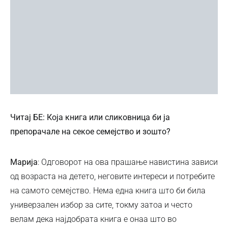
Читај БЕ: Која книга или сликовница би ја
препорачале на секое семејство и зошто?
Марија
: Одговорот на ова прашање навистина зависи
од возраста на детето, неговите интереси и потребите
на самото семејство. Нема една книга што би била
универзален избор за сите, токму затоа и често
велам дека најдобрата книга е онаа што во