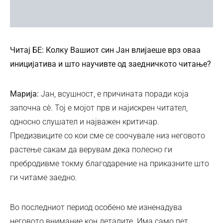
Читај БЕ:
Колку Вашиот син Јан влијаеше врз оваа
иницијатива и што научивте од заедничкото читање?
Марија:
Јан, всушност, е причината поради која
започна сè. Тој е мојот прв и најискрен читател,
односно слушател и најважен критичар.
Предизвиците со кои сме се соочувале низ неговото
растење сакам да верувам дека полесно ги
пребродивме токму благодарение на приказните што
ги читаме заедно.
Во последниот период особено ме изненадува
неговото внимание кон деталите. Има само пет