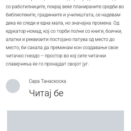
со работилниците, покрај веќе планираните средби во
библиотеките, градинките и училиштата, се надевам
дека ќе следи и една мала, но значајна промена. Од
едукатор-номад, кој со торби полни со книги, боички,
алатки и реквизити постојано патува од место до
место, би сакала да преминам кон создавање свое
читачко гнездо – простор во кој сите читачки
славејчиња ќе го пронајдат својот југ.
Сара Танаскоска
Читај бе