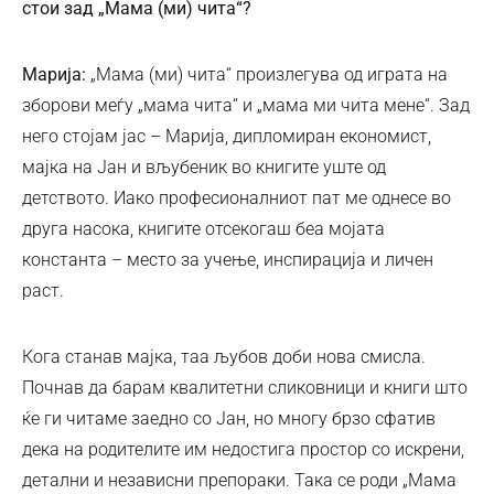
стои зад „Мама (ми) чита“?
Марија:
„Мама (ми) чита“ произлегува од играта на
зборови меѓу „мама чита“ и „мама ми чита мене“. Зад
него стојам јас – Марија, дипломиран економист,
мајка на Јан и вљубеник во книгите уште од
детството. Иако професионалниот пат ме однесе во
друга насока, книгите отсекогаш беа мојата
константа – место за учење, инспирација и личен
раст.
Кога станав мајка, таа љубов доби нова смисла.
Почнав да барам квалитетни сликовници и книги што
ќе ги читаме заедно со Јан, но многу брзо сфатив
дека на родителите им недостига простор со искрени,
детални и независни препораки. Така се роди „Мама