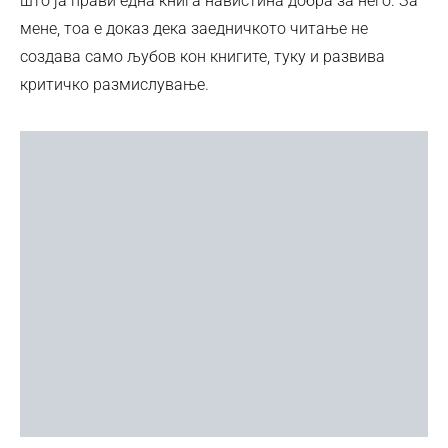
што ја прави една книга навистина добра за него. За
мене, тоа е доказ дека заедничкото читање не
создава само љубов кон книгите, туку и развива
критичко размислување.