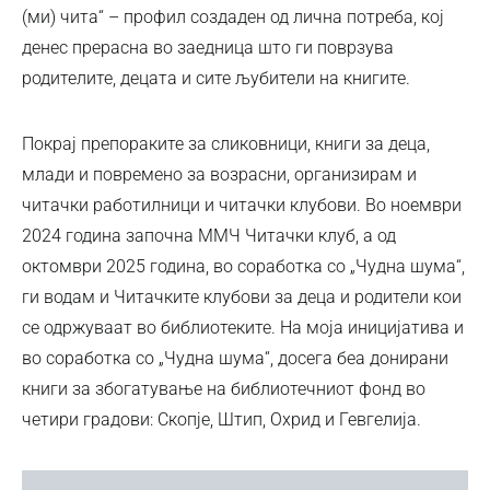
(ми) чита“ – профил создаден од лична потреба, кој
денес прерасна во заедница што ги поврзува
родителите, децата и сите љубители на книгите.
Покрај препораките за сликовници, книги за деца,
млади и повремено за возрасни, организирам и
читачки работилници и читачки клубови. Во ноември
2024 година започна ММЧ Читачки клуб, а од
октомври 2025 година, во соработка со „Чудна шума“,
ги водам и Читачките клубови за деца и родители кои
се одржуваат во библиотеките. На моја иницијатива и
во соработка со „Чудна шума“, досега беа донирани
книги за збогатување на библиотечниот фонд во
четири градови: Скопје, Штип, Охрид и Гевгелија.