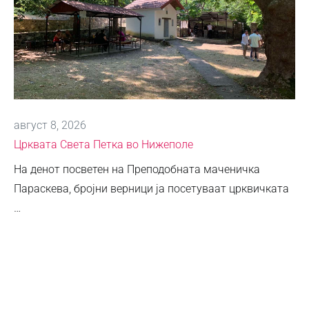
август 8, 2026
Црквата Света Петка во Нижеполе
На денот посветен на Преподобната маченичка
Параскева, бројни верници ја посетуваат црквичката
…