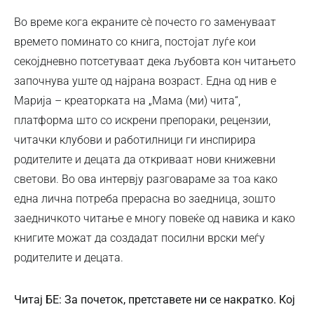
Во време кога екраните сѐ почесто го заменуваат
времето поминато со книга, постојат луѓе кои
секојдневно потсетуваат дека љубовта кон читањето
започнува уште од најрана возраст. Една од нив е
Марија – креаторката на „Мама (ми) чита“,
платформа што со искрени препораки, рецензии,
читачки клубови и работилници ги инспирира
родителите и децата да откриваат нови книжевни
светови. Во ова интервју разговараме за тоа како
една лична потреба прерасна во заедница, зошто
заедничкото читање е многу повеќе од навика и како
книгите можат да создадат посилни врски меѓу
родителите и децата.
Читај БЕ: За почеток, претставете ни се накратко. Кој