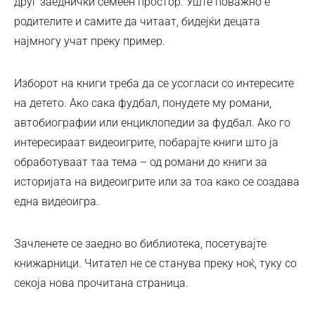
друг заеднички семеен простор. Уште поважно е
родителите и самите да читаат, бидејќи децата
најмногу учат преку пример.
Изборот на книги треба да се усогласи со интересите
на детето. Ако сака фудбал, понудете му романи,
автобиографии или енциклопедии за фудбал. Ако го
интересираат видеоигрите, побарајте книги што ја
обработуваат таа тема – од романи до книги за
историјата на видеоигрите или за тоа како се создава
една видеоигра.
Зачленете се заедно во библиотека, посетувајте
книжарници. Читател не се станува преку ноќ, туку со
секоја нова прочитана страница.