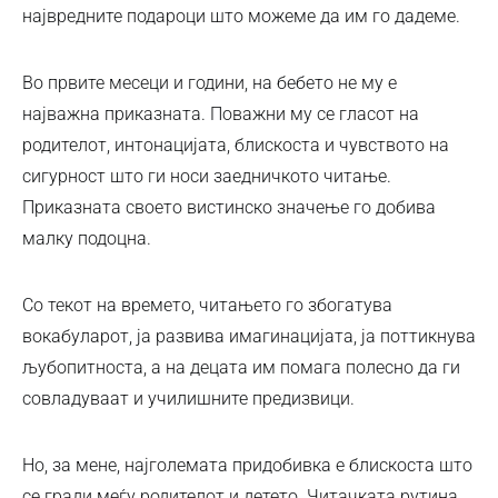
највредните подароци што можеме да им го дадеме.
Во првите месеци и години, на бебето не му е
најважна приказната. Поважни му се гласот на
родителот, интонацијата, блискоста и чувството на
сигурност што ги носи заедничкото читање.
Приказната своето вистинско значење го добива
малку подоцна.
Со текот на времето, читањето го збогатува
вокабуларот, ја развива имагинацијата, ја поттикнува
љубопитноста, а на децата им помага полесно да ги
совладуваат и училишните предизвици.
Но, за мене, најголемата придобивка е блискоста што
се гради меѓу родителот и детето. Читачката рутина