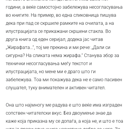
години, а веќе самостојно забележува несогласувања
во книгите. На пример, во една сликовница пишува
дека при пад се скршиле рамките на очилата, а на
илустрацијата се прикажани скршени стакла. Во
друга книга од еден серијал, додека јас читав
„Жирафата…“, тој ме прекина и ми рече: „Дали си
сигурна? На сликата нема жирафа.“ Станува збор за
технички несогласувања меѓу текстот и
илустрацијата, но мене ми е драго што ги
забележува. Тоа ми покажува дека не е само пасивен
слушател, туку внимателен и активен читател.
Она што најмногу ме радува е што веќе има изграден
сопствен читателски вкус. Без двоумење знае да
каже која приказна му се допаѓа, а која не, и што е тоа