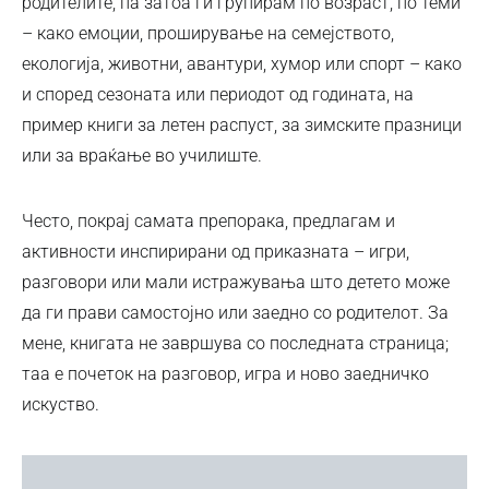
родителите, па затоа ги групирам по возраст, по теми
– како емоции, проширување на семејството,
екологија, животни, авантури, хумор или спорт – како
и според сезоната или периодот од годината, на
пример книги за летен распуст, за зимските празници
или за враќање во училиште.
Често, покрај самата препорака, предлагам и
активности инспирирани од приказната – игри,
разговори или мали истражувања што детето може
да ги прави самостојно или заедно со родителот. За
мене, книгата не завршува со последната страница;
таа е почеток на разговор, игра и ново заедничко
искуство.