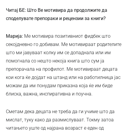
Читај БЕ: Што Ве мотивира да продолжите да
споделувате препораки и рецензии за книги?
Марија:
Ме мотивира позитивниот фидбек што
секојдневно го добивам. Ме мотивираат родителите
што ми јавуваат колку им се допаднала или им
помогнала со нешто некоја книга што сум ја
препорачала на профилот. Ме мотивираат децата
кои кога ќе дојдат на штанд или на работилница јас
можам да им понудам приказна која ќе им биде
блиска, важна, инспиративна и поучна.
Сметам дека децата не треба да ги учиме што да
мислат, туку како да размислуваат. Токму затоа
читањето уште од најрана возраст е еден од