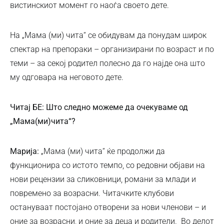
вистинскиот момент го наоѓа своето дете.
На „Мама (ми) чита“ се обидувам да понудам широк
спектар на препораки – организирани по возраст и по
теми – за секој родител полесно да го најде она што
му одговара на неговото дете.
Читај БЕ: Што следно можеме да очекуваме од
„Мама(ми)чита“?
Марија:
„Мама (ми) чита“ ќе продолжи да
функционира со истото темпо, со редовни објави на
нови рецензии за сликовници, романи за млади и
повремено за возрасни. Читачките клубови
остануваат постојано отворени за нови членови – и
оние за возрасни, и оние за деца и родители. Во делот