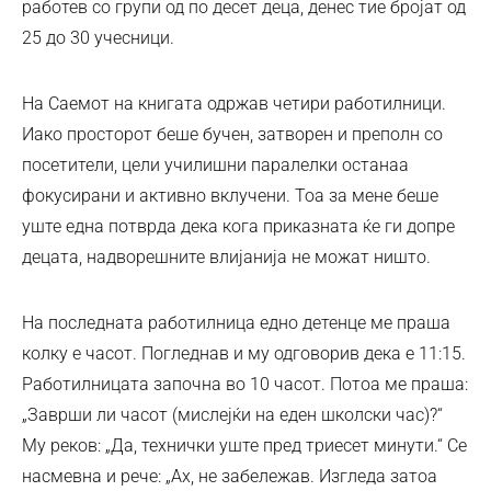
работев со групи од по десет деца, денес тие бројат од
25 до 30 учесници.
На Саемот на книгата одржав четири работилници.
Иако просторот беше бучен, затворен и преполн со
посетители, цели училишни паралелки останаа
фокусирани и активно вклучени. Тоа за мене беше
уште една потврда дека кога приказната ќе ги допре
децата, надворешните влијанија не можат ништо.
На последната работилница едно детенце ме праша
колку е часот. Погледнав и му одговорив дека е 11:15.
Работилницата започна во 10 часот. Потоа ме праша:
„Заврши ли часот (мислејќи на еден школски час)?“
Му реков: „Да, технички уште пред триесет минути.“ Се
насмевна и рече: „Ах, не забележав. Изгледа затоа