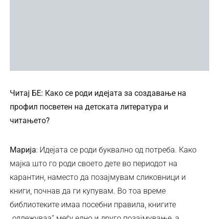
Читај БЕ: Како се роди идејата за создавање на
профил посветен на детската литература и
читањето?
Марија
: Идејата се роди буквално од потреба. Како
мајка што го роди своето дете во периодот на
карантин, наместо да позајмувам сликовници и
книги, почнав да ги купувам. Во тоа време
библиотеките имаа посебни правила, книгите
„одлежуваа“ меѓу едно и друго позајмување, а