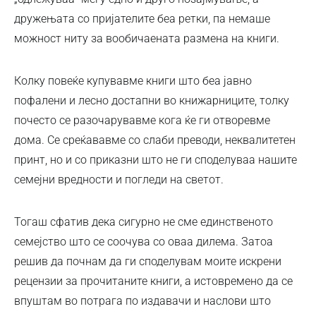
дружењата со пријателите беа ретки, па немаше
можност ниту за вообичаената размена на книги.
Колку повеќе купувавме книги што беа јавно
пофалени и лесно достапни во книжарниците, толку
почесто се разочарувавме кога ќе ги отворевме
дома. Се среќававме со слаби преводи, неквалитетен
принт, но и со приказни што не ги споделуваа нашите
семејни вредности и погледи на светот.
Тогаш сфатив дека сигурно не сме единственото
семејство што се соочува со оваа дилема. Затоа
решив да почнам да ги споделувам моите искрени
рецензии за прочитаните книги, а истовремено да се
впуштам во потрага по издавачи и наслови што