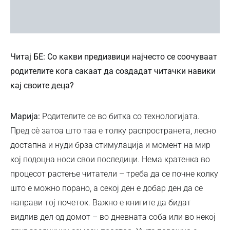
Читај БЕ: Со какви предизвици најчесто се соочуваат
родителите кога сакаат да создадат читачки навики
кај своите деца?
Марија:
Родителите се во битка со технологијата.
Пред сѐ затоа што таа е толку распространета, лесно
достапна и нуди брза стимулација и момент на мир
кој подоцна носи свои последици. Нема кратенка во
процесот растење читатели – треба да се почне колку
што е можно порано, а секој ден е добар ден да се
направи тој почеток. Важно е книгите да бидат
видлив дел од домот – во дневната соба или во некој