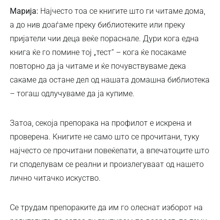
Марија:
Најчесто тоа се книгите што ги читаме дома,
а до нив доаѓаме преку библиотеките или преку
пријатели чии деца веќе пораснале. Дури кога една
книга ќе го помине тој „тест“ – кога ќе посакаме
повторно да ја читаме и ќе почувствуваме дека
сакаме да остане дел од нашата домашна библиотека
– тогаш одлучуваме да ја купиме.
Затоа, секоја препорака на профилот е искрена и
проверена. Книгите не само што се прочитани, туку
најчесто се прочитани повеќепати, а впечатоците што
ги споделувам се реални и произлегуваат од нашето
лично читачко искуство.
Се трудам препораките да им го олеснат изборот на