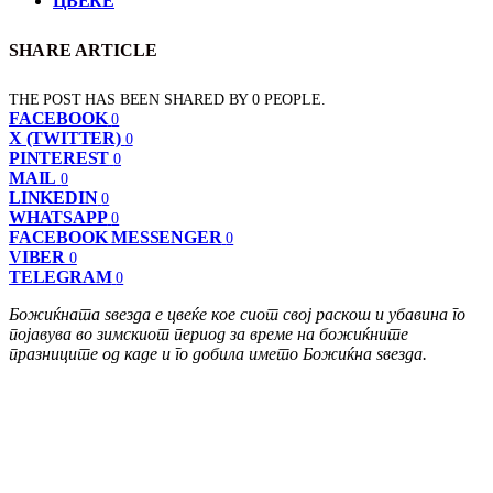
ЦВЕЌЕ
SHARE ARTICLE
THE POST HAS BEEN SHARED BY
0
PEOPLE.
FACEBOOK
0
X (TWITTER)
0
PINTEREST
0
MAIL
0
LINKEDIN
0
WHATSAPP
0
FACEBOOK MESSENGER
0
VIBER
0
TELEGRAM
0
Божиќната ѕвезда е цвеќе кое сиот свој раскош и убавина го
појавува во зимскиот период за време на божиќните
празниците од каде и го добила името Божиќна ѕвезда.