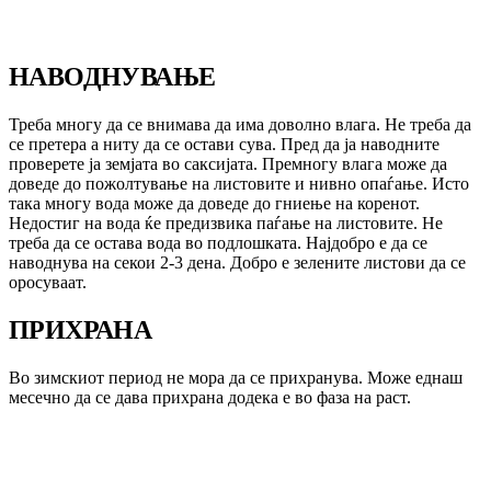
НАВОДНУВАЊЕ
Треба многу да се внимава да има доволно влага. Не треба да
се претера а ниту да се остави сува. Пред да ја наводните
проверете ја земјата во саксијата. Премногу влага може да
доведе до пожолтување на листовите и нивно опаѓање. Исто
така многу вода може да доведе до гниење на коренот.
Недостиг на вода ќе предизвика паѓање на листовите. Не
треба да се остава вода во подлошката. Најдобро е да се
наводнува на секои 2-3 дена. Добро е зелените листови да се
оросуваат.
ПРИХРАНА
Во зимскиот период не мора да се прихранува. Може еднаш
месечно да се дава прихрана додека е во фаза на раст.