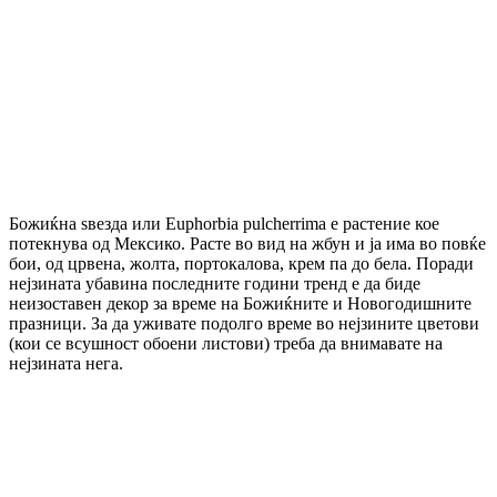
Божиќна ѕвезда или Euphorbia pulcherrima е растение кое
потекнува од Мексико. Расте во вид на жбун и ја има во повќе
бои, од црвена, жолта, портокалова, крем па до бела. Поради
нејзината убавина последните години тренд е да биде
неизоставен декор за време на Божиќните и Новогодишните
празници. За да уживате подолго време во нејзините цветови
(кои се всушност обоени листови) треба да внимавате на
нејзината нега.