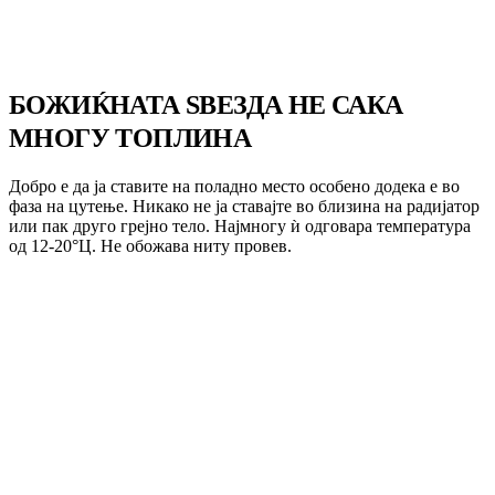
БОЖИЌНАТА ЅВЕЗДА НЕ САКА
МНОГУ ТОПЛИНА
Добро е да ја ставите на поладно место особено додека е во
фаза на цутење. Никако не ја ставајте во близина на радијатор
или пак друго грејно тело. Најмногу ѝ одговара температура
од 12-20°Ц. Не обожава ниту провев.