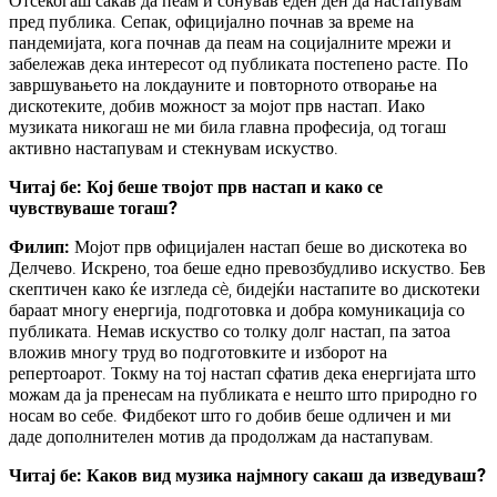
Отсекогаш сакав да пеам и сонував еден ден да настапувам
пред публика. Сепак, официјално почнав за време на
пандемијата, кога почнав да пеам на социјалните мрежи и
забележав дека интересот од публиката постепено расте. По
завршувањето на локдауните и повторното отворање на
дискотеките, добив можност за мојот прв настап. Иако
музиката никогаш не ми била главна професија, од тогаш
активно настапувам и стекнувам искуство.
Читај бе: Кој беше твојот прв настап и како се
чувствуваше тогаш?
Филип:
Мојот прв официјален настап беше во дискотека во
Делчево. Искрено, тоа беше едно превозбудливо искуство. Бев
скептичен како ќе изгледа сè, бидејќи настапите во дискотеки
бараат многу енергија, подготовка и добра комуникација со
публиката. Немав искуство со толку долг настап, па затоа
вложив многу труд во подготовките и изборот на
репертоарот. Токму на тој настап сфатив дека енергијата што
можам да ја пренесам на публиката е нешто што природно го
носам во себе. Фидбекот што го добив беше одличен и ми
даде дополнителен мотив да продолжам да настапувам.
Читај бе: Каков вид музика најмногу сакаш да изведуваш?