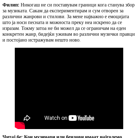
Филип:
Никогаш не си поставувам граници кога станува збор
за музиката. Сакам да експериментирам и сум отворен за
различни жанрови и стилови. За мене најважно е емоцијата
што ја носи песната и можноста преку неа искрено да се
изразам. Токму затоа не би можел да се ограничам на еден
конкретен жанр, бидејќи уживам во различни музички правци
и постојано истражувам нешто ново.
Читај бе: Кои музичари или бендови имаат најголемо