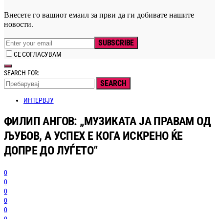
Внесете го вашиот емаил за први да ги добивате нашите
новости.
SUBSCRIBE
СЕ СОГЛАСУВАМ
SEARCH FOR:
SEARCH
ИНТЕРВЈУ
ФИЛИП АНГОВ: „МУЗИКАТА ЈА ПРАВАМ ОД
ЉУБОВ, А УСПЕХ Е КОГА ИСКРЕНО ЌЕ
ДОПРЕ ДО ЛУЃЕТО“
0
0
0
0
0