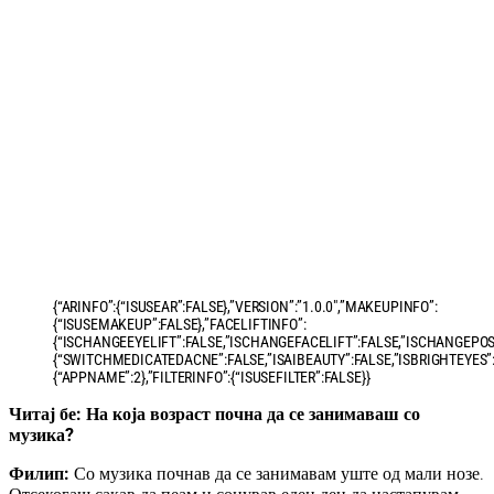
{“ARINFO”:{“ISUSEAR”:FALSE},”VERSION”:”1.0.0″,”MAKEUPINFO”:
{“ISUSEMAKEUP”:FALSE},”FACELIFTINFO”:
{“ISCHANGEEYELIFT”:FALSE,”ISCHANGEFACELIFT”:FALSE,”ISCHANGEPO
{“SWITCHMEDICATEDACNE”:FALSE,”ISAIBEAUTY”:FALSE,”ISBRIGHTEYES”
{“APPNAME”:2},”FILTERINFO”:{“ISUSEFILTER”:FALSE}}
Читај бе: На која возраст почна да се занимаваш со
музика?
Филип:
Со музика почнав да се занимавам уште од мали нозе.