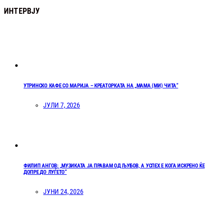
ИНТЕРВЈУ
УТРИНСКО КАФЕ СО МАРИЈА – КРЕАТОРКАТА НА „МАМА (МИ) ЧИТА“
ЈУЛИ 7, 2026
ФИЛИП АНГОВ: „МУЗИКАТА ЈА ПРАВАМ ОД ЉУБОВ, А УСПЕХ Е КОГА ИСКРЕНО ЌЕ
ДОПРЕ ДО ЛУЃЕТО“
ЈУНИ 24, 2026