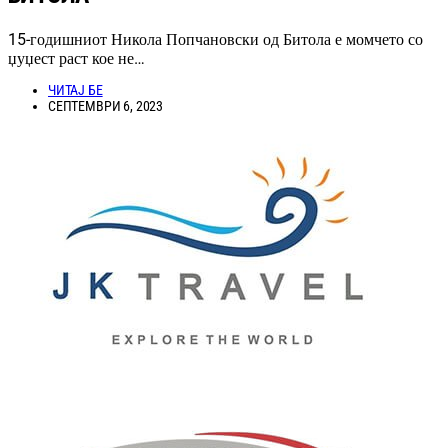
15-годишниот Никола Попчановски од Битола е момчето со
џуџест раст кое не…
ЧИТАЈ БЕ
СЕПТЕМВРИ 6, 2023