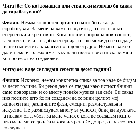
Читај бе: Со кој домашен или странски музичар би сакал
да соработуваш?
Филип:
Немам конкретен артист со кого би сакал да
соработувам. За мене најважно е луѓето да се совпаднат
енергетски и креативно. Кога постои природна поврзаност,
заедничка визија и добра енергија, тогаш може да се создаде
нешто навистина квалитетно и долготрајно. Не ми е важно
дали некој е големо име, туку дали постои вистинска хемија
во процесот на создавање.
Читај бе: Каде се гледаш себеси за десет години?
Филип:
Искрено, немам конкретна слика за тоа каде ќе бидам
за десет години. Би рекол дека се гледам како истиот Филип,
само повозрасен и со многу повеќе музика зад себе. Би сакал
низ песните што ќе ги создадам да се види целиот мој
животен пат, различните фази, емоции, размислувања и
искуства. Не размислувам многу за успехот, бидејќи музиката
ја правам од љубов. За мене успех е кога ќе создадам нешто
што мене ми се допаѓа и кога искрено ќе допре до луѓето што
го слушаат.