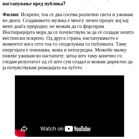
настапување пред публика?
Филип:
Искрено, тоа се два сосема различни света и уживам
во двата. Создавањето музика е многу личен процес кој кај
мене доаѓа природно, не можам да го форсирам.
Инспирацијата мора да се почувствува за да се создаде нешто
вистински искрено. Од друга страна, настапувањето е
моментот кога сето тоа го споделуваш со публиката. Таму
енергијата е поинаква, жива и непосредна. Можеби малку
повеќе уживам во настапите, затоа што таму конечно го
гледам резултатот од сè што сум создал и можам директно да
ја почувствувам реакцијата на луѓето.