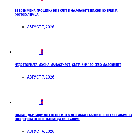
ВЕ ВОДИМЕ НА ПРОШЕТКА НИЗ КРИТ И НАЈУБАВИТЕ ПЛАЖИ ВО ГРЦИЈА
(ФОТОГАЛЕРИЈА)
АВГУСТ 7, 2026
4
ЧУДОТВОРНАТА МОЌ НА МАНАСТИРОТ „СВЕТА АНА“ ВО СЕЛО МАЛОВИШТЕ
АВГУСТ 7, 2026
5
НЕБЛАГОДАРНИЦИ: ЛУЃЕТО НЕ ГИ ЗАБЕЛЕЖУВААТ РАБОТИТЕ ШТО ГИ ПРАВИМЕ ЗА
НИВ ДОДЕКА НЕ ПРЕСТАНЕМЕ ДА ГИ ПРАВИМЕ
АВГУСТ 6, 2026