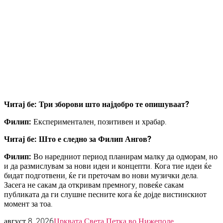
Читај бе: Три зборови што најдобро те опишуваат?
Филип:
Експериментален, позитивен и храбар.
Читај бе: Што е следно за Филип Ангов?
Филип:
Во наредниот период планирам малку да одморам, но
и да размислувам за нови идеи и концепти. Кога тие идеи ќе
бидат подготвени, ќе ги преточам во нови музички дела.
Засега не сакам да откривам премногу, повеќе сакам
публиката да ги слушне песните кога ќе дојде вистинскиот
момент за тоа.
август 8, 2026
Црквата Света Петка во Нижеполе