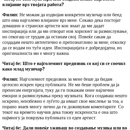
влијание врз твојата работа?
Филип:
Не можам да издвојам конкретен музичар или бенд
што има најголемо влијание врз мене. Секако дека постојат
домашни и странски артисти кои знаат да ми дадат
инспирација или да ми отворат нов хоризонт за размислување,
но секогаш се трудам да останам свој. Повеќе сакам да
создадам нешто автентично и препознатливо за мене, отколку
да се водам по туѓи идеи. Инспирацијата е добредојдена, но
оригиналноста ми е многу важна.
Читај бе: Што е најголемиот предизвик со кој си се соочил
како млад музичар?
Филип:
Најголемиот предизвик за мене беше да бидам
целосно искрен пред публиката. Не ми беше проблем да ја
пренесам енергијата, туку да ги покажам оние најлични
емоции и размислувања преку музиката. Кога создаваш нешто
искрено, неизбежно е луѓето да имаат свое мислење за тоа, а
порано знаев многу лично да ги доживувам коментарите. Со
текот на времето научив дека токму искреноста е она што
најмногу ја поврзува публиката со еден артист.
Читај бе: Дали повеќе уживаш во создавање музика или во