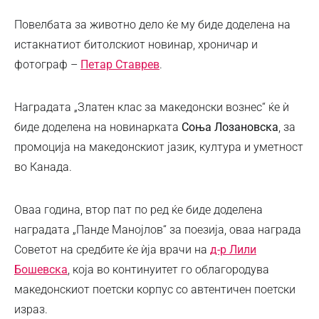
Повелбата за животно дело ќе му биде доделена на
истакнатиот битолскиот новинар, хроничар и
фотограф –
Петар Ставрев
.
Наградата „Златен клас за македонски вознес“ ќе ѝ
биде доделена на новинарката
Соња Лозановска
, за
промоција на македонскиот јазик, култура и уметност
во Канада.
Оваа година, втор пат по ред ќе биде доделена
наградата „Панде Манојлов“ за поезија, оваа награда
Советот на средбите ќе ѝја врачи на
д-р Лили
Бошевска
, која во континуитет го облагородува
македонскиот поетски корпус со автентичен поетски
израз.