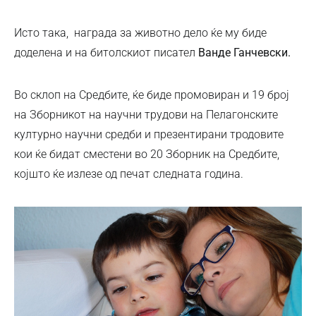
Исто така, награда за животно дело ќе му биде
доделена и на битолскиот писател
Ванде Ганчевски.
Во склоп на Средбите, ќе биде промовиран и 19 број
на Зборникот на научни трудови на Пелагонските
културно научни средби и презентирани тродовите
кои ќе бидат сместени во 20 Зборник на Средбите,
којшто ќе излезе од печат следната година.