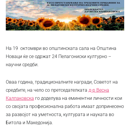
На 19 октомври во општинската сала на Општина
Новаци ќе се одржат 24 Пелагониски културно –
научни средби.
Оваа година, традиционалните награди, Советот на
средбите, на чело со претседателката
д-р Весна
Калпаковска
го доделува на еминентни личности кои
со својата професионална работа имаат допринесено
за развојот на уметноста, културата и науката во
Битола и Македонија.