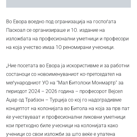
Во Евора воедно под огранизација на госпоѓата
Паскоал се организираше и 1О. издание на
изложбата на професионални уметници и професори
на која учество имаа 1О реномирани учесници.
„Ние посетата во Евора ја искористивме и за работни
состаноци со новоименуваниот ко-претседател на
меѓународниот УО на “Мал Битолски Монмартр” за
периодот 2О24 – 2О26 година – професорот Вејсел
Аџар од Трабзон – Турција со кој го надоградивме
концептот на колонијата во Битола на која за прв пат
ќе учествуваат и професионални ликовни уметници
кои претходно биле учесници на колонијата како
ученици со свои изложби за што веќе е упатена