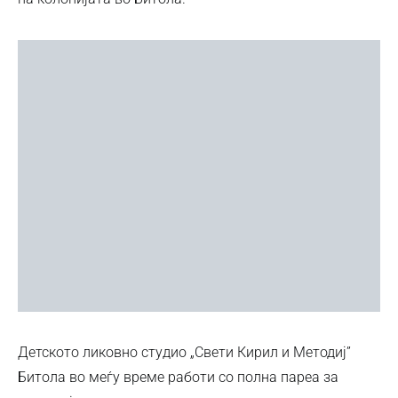
Детското ликовно студио „Свети Кирил и Методиј”
Битола во меѓу време работи со полна пареа за