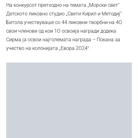
На конкурсот претходно на темата „Морски свет”
Детското ликовно студио „Свети Кирил и Методиј”
Битола учествуваше со 44 ликовни творбни на 4О
свои членови од кои 1О освоија награди додека
Сирма ја освои најголемата награда – Покана за
учество на колонијата „Евора 2О24″.