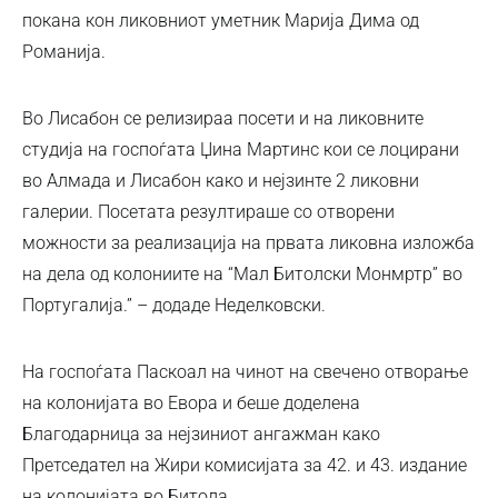
покана кон ликовниот уметник Марија Дима од
Романија.
Во Лисабон се релизираа посети и на ликовните
студија на госпоѓата Џина Мартинс кои се лоцирани
во Алмада и Лисабон како и нејзинте 2 ликовни
галерии. Посетата резултираше со отворени
можности за реализација на првата ликовна изложба
на дела од колониите на “Мал Битолски Монмртр” во
Португалија.” – додаде Неделковски.
На госпоѓата Паскоал на чинот на свечено отворање
на колонијата во Евора и беше доделена
Благодарница за нејзиниот ангажман како
Претседател на Жири комисијата за 42. и 43. издание
на колонијата во Битола.