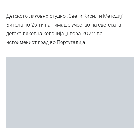
Детското ликовно студио „Свети Кирил и Методиј”
Битола по 25-ти пат имаше учество на светската
детска ликовна колонија „Евора 2О24″ во
истоимениот град во Португалија.