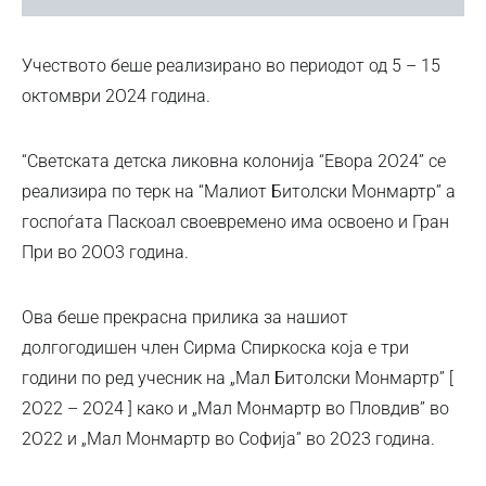
Учеството беше реализирано во периодот од 5 – 15
октомври 2О24 година.
“Светската детска ликовна колонија “Евора 2О24” се
реализира по терк на “Малиот Битолски Монмартр” а
госпоѓата Паскоал своевремено има освоено и Гран
При во 2ОО3 година.
Ова беше прекрасна прилика за нашиот
долгогодишен член Сирма Спиркоска која е три
години по ред учесник на „Мал Битолски Монмартр” [
2O22 – 2O24 ] како и „Мал Монмартр во Пловдив” во
2О22 и „Мал Монмартр во Софија” во 2О23 година.