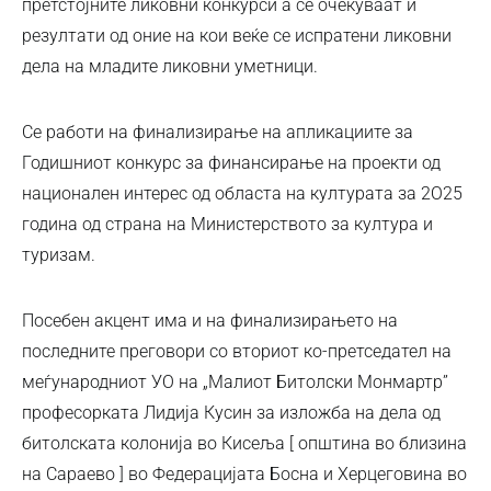
претстојните ликовни конкурси а се очекуваат и
резултати од оние на кои веќе се испратени ликовни
дела на младите ликовни уметници.
Се работи на финализирање на апликациите за
Годишниот конкурс за финансирање на проекти од
национален интерес од областа на културата за 2О25
година од страна на Министерството за култура и
туризам.
Посебен акцент има и на финализирањето на
последните преговори со вториот ко-претседател на
меѓународниот УО на „Малиот Битолски Монмартр”
професорката Лидија Кусин за изложба на дела од
битолската колонија во Кисеља [ општина во близина
на Сараево ] во Федерацијата Босна и Херцеговина во