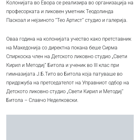
Колонијата во Евора се реализира во организација на
професорката и ликовен уметник Теодолинда
Паскоал и нејзиното “Тео Артист” студио и галерија.
Оваа година на колонијата учество како претставник
на Македонија со директна покана беше Сирма
Спиркоска член на Детското ликовно студио „Свети
Кирил и Методиј” Битола и ученик во III клас при
гимназијата Ј.Б.Тито во Битола која патуваше во
придржуба на претседателот на Управниот одбор на
Детското ликовно студио „Свети Кирил и Методиј”
Битола – Славчо Неделковски.