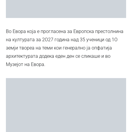
Во Евора која е прогласена за Европска престолнина
на културата за 2О27 година над 35 ученици од 1О
земји твореа на теми кои генерално ја опфатија
архитектурата додека еден ден се сликаше и во
Музејот на Евора.