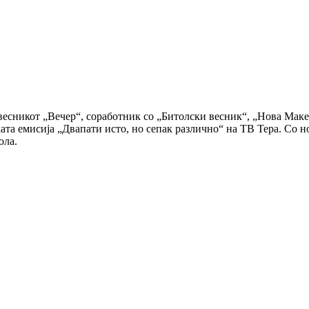
весникот „Вечер“, соработник со „Битолски весник“, „Нова Маке
ата емисија „Двапати исто, но сепак различно“ на ТВ Тера. Со 
ола.