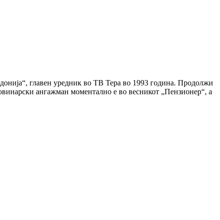
донија“, главен уредник во ТВ Тера во 1993 година. Продолжи
новинарски ангажман моментално е во весникот „Пензионер“, а