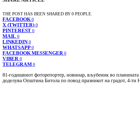
THE POST HAS BEEN SHARED BY
0
PEOPLE.
FACEBOOK
0
X (TWITTER)
0
PINTEREST
0
MAIL
0
LINKEDIN
0
WHATSAPP
0
FACEBOOK MESSENGER
0
VIBER
0
TELEGRAM
0
81-годишниот фоторепортер, новинар, вљубеник во планината и
доделува Општина Битола по повод празникот на градот, 4-ти 