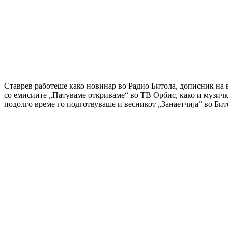
Ставрев работеше како новинар во Радио Битола, дописник на 
со емисиите „Патуваме откриваме“ во ТВ Орбис, како и музичк
подолго време го подготвуваше и весникот „Занаетчија“ во Бит