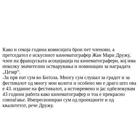
Како и секоја година комисијата брои пет членови, а
претседател е искусниот кинематографер Жан Мари Дружу,
член на француската асоцијација на кинематографери, кој има
неколку значителни остварувања и номинации за наградата
„Цезар“.
-За прв пат сум во Битола. Многу сум слушал за градот и за
фестивалот од многу мои колеги и особено ми е драго што ова
е 43. издание на фестивалот, а истовремено и јас одбележувам
43 години работа како кинематографер и тоа е прекрасно
совпаѓање. Импресиониран сум од проекциите и од
квалитетот, рече Дружу.