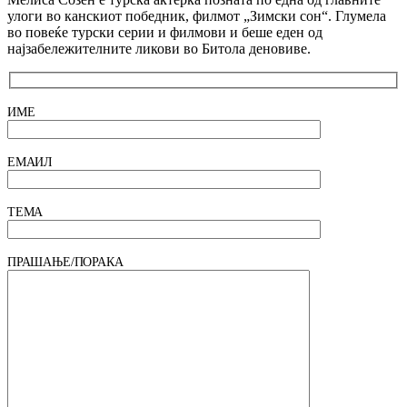
улоги во канскиот победник, филмот „Зимски сон“. Глумела
во повеќе турски серии и филмови и беше еден од
најзабележителните ликови во Битола деновиве.
ИМЕ
ЕМАИЛ
ТЕМА
ПРАШАЊЕ/ПОРАКА