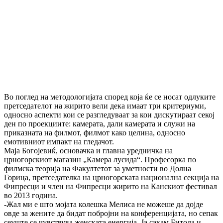
Во поглед на методологијата според која ќе се носат одлуките
претседателот на жирито вели дека имаат три критериуми,
односно аспекти кои се разгледуваат за кои дискутираат секој
ден по проекциите: камерата, дали камерата и служи на
приказната на филмот, филмот како целина, односно
емотивниот импакт на гледачот.
Маја Богојевиќ, основачка и главна уредничка на
црногорскиот магазин „Камера лусида“. Професорка по
филмска теорија на Факултетот за уметности во Долна
Горица, претседателка на црногорската национална секција на
Фипресци и член на Фипресци жирито на Канскиот фестивал
во 2013 година.
-Жал ми е што мојата колешка Мелиса не можеше да дојде
овде за жените да бидат побројни на конференцијата, но сепак
сеуште се чувствува женската енергија. Ја сакам Битола и