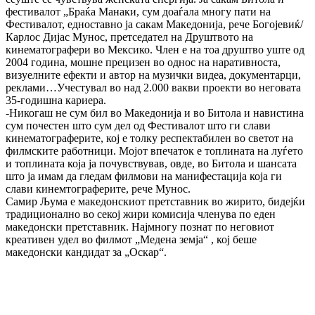
фестивалот „Браќа Манаки, сум доаѓала многу пати на
Фестивалот, едноставно ја сакам Македонија, рече Богојевиќ/
Карлос Дијас Мунос, претседател на Друштвото на
кинематографери во Мексико. Член е на тоа друштво уште од
2004 година, мошне прецизен во однос на наративноста,
визуелните ефекти и автор на музички видеа, документарци,
реклами…Учестувал во над 2.000 вакви проекти во неговата
35-годишна кариера.
-Никогаш не сум бил во Македонија и во Битола и навистина
сум почестен што сум дел од Фестивалот што ги слави
кинематограферите, кој е толку респектабилен во светот на
филмските работници. Мојот впечаток е топлината на луѓето
и топлината која ја почувствував, овде, во Битола и шансата
што ја имам да гледам филмови на манифестација која ги
слави кинемтограферите, рече Мунос.
Самир Љума е македонскиот претставник во жирито, бидејќи
традиционално во секој жири комисија членува по еден
македонски претставник. Најмногу познат по неговиот
креативен удел во филмот „Медена земја“ , кој беше
македонски кандидат за „Оскар“.