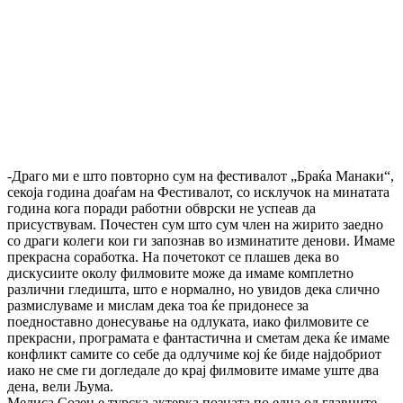
-Драго ми е што повторно сум на фестивалот „Браќа Манаки“,
секоја година доаѓам на Фестивалот, со исклучок на минатата
година кога поради работни обврски не успеав да
присуствувам. Почестен сум што сум член на жирито заедно
со драги колеги кои ги запознав во изминатите денови. Имаме
прекрасна соработка. На почетокот се плашев дека во
дискусиите околу филмовите може да имаме комплетно
различни гледишта, што е нормално, но увидов дека слично
размислуваме и мислам дека тоа ќе придонесе за
поедноставно донесување на одлуката, иако филмовите се
прекрасни, програмата е фантастична и сметам дека ќе имаме
конфликт самите со себе да одлучиме кој ќе биде најдобриот
иако не сме ги догледале до крај филмовите имаме уште два
дена, вели Љума.
Мелиса Созен е турска актерка позната по една од главните