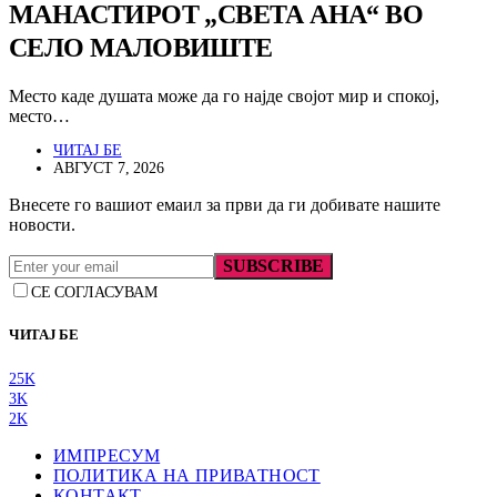
МАНАСТИРОТ „СВЕТА АНА“ ВО
СЕЛО МАЛОВИШТЕ
Место каде душата може да го најде својот мир и спокој,
место…
ЧИТАЈ БЕ
АВГУСТ 7, 2026
Внесете го вашиот емаил за први да ги добивате нашите
новости.
SUBSCRIBE
СЕ СОГЛАСУВАМ
ЧИТАЈ БЕ
25K
3K
2K
ИМПРЕСУМ
ПОЛИТИКА НА ПРИВАТНОСТ
КОНТАКТ