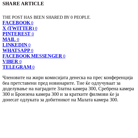
SHARE ARTICLE
THE POST HAS BEEN SHARED BY
0
PEOPLE.
FACEBOOK
0
X (TWITTER)
0
PINTEREST
0
MAIL
0
LINKEDIN
0
WHATSAPP
0
FACEBOOK MESSENGER
0
VIBER
0
TELEGRAM
0
Членовите на жири комисијата денеска на прес конференција
беа претставени пред новинарите. Тие ќе одлучуваат за
доделување на наградите Златна камера 300, Сребрена камера
300 и Бронзена камера 300 и за кратките филмови ќе ја
донесат одлуката за добитникот на Малата камера 300.