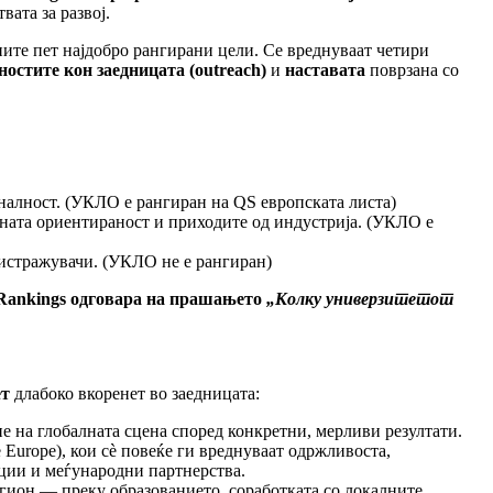
ата за развој.
ините пет најдобро рангирани цели. Се вреднуваат четири
ностите кон заедницата (outreach)
и
наставата
поврзана со
налност. (УКЛО е рангиран на QS европската листа)
дната ориентираност и приходите од индустрија. (УКЛО е
истражувачи. (УКЛО не е рангиран)
Rankings одговара на прашањето
„Колку универзитетот
ет
длабоко вкоренет во заедницата:
 на глобалната сцена според конкретни, мерливи резултати.
e Europe), кои сè повеќе ги вреднуваат одржливоста,
ции и меѓународни партнерства.
егион — преку образованието, соработката со локалните