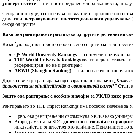
универзитетите
— нивниот придонес кон одржливоста, инклузиј
Секоја институција се оценува по вкупниот придонес кон оств
димензии:
истражувањето
,
институционалното управување
(
секоја од целите.
Како
ова рангирање
се разликува од другите релевантни с
Во меѓународниот простор вообичаено се цитираат три престиж
QS World University Rankings
— се темели претежно на а
THE World University Rankings
кое ги мери наставата, 
референциран, но не и рангиран)
ARWU (Shanghai Ranking)
— силно насочено кон елитни
Додека овие три рангирања одговараат на прашањето
„Колку е
придонесува за општеството и одржливиот развој?”
Станува
Зошто ова рангирање е особено значајно за УКЛО како реги
Рангирањето во THE Impact Rankings има посебно значење за 
Прво, ова рангирање ни овозможува УКЛО како универзите
Второ, рамката на SDG
директно се совпаѓа со приорит
инклузијата и општественото влијание. Признанието го 
Трето, овој резултат е
објективно меѓународно потврду