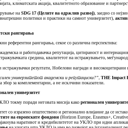
ата, климатската акција, квалитетното образование и партнерств
арување на
SDG 17 (
Ц
елите
на одржлив развој
)
, заедно со нејз
внатрешни политики и практики на самиот универзитет),
актив
ветски рангирања
ни референтни рангирања, секое со различна перспектива:
кадемска и работодавачка репутација, цитираност и интернацио
истражувачката средина, квалитетот на истражувањето, меѓунаро
 истражувачки резултати, Нобелови награди и високоцитирани 
 силен универзитетот академски и репутациски?”
,
THE Impact 
 збор за комплементарни, а не исклчиви показатели.
онален универзитет
УКЛО токму поради неговата мисија како
регионален универзит
т со изразено општествено и регионално влијание да се истакне
етите на европските фондови
(Horizon Europe, Erasmus+, Creativ
зајакнува наративот и кредибилитетот на УКЛО при идни аплика
вање
на улогата што УКЛО ја има во развојот на југозападниот р