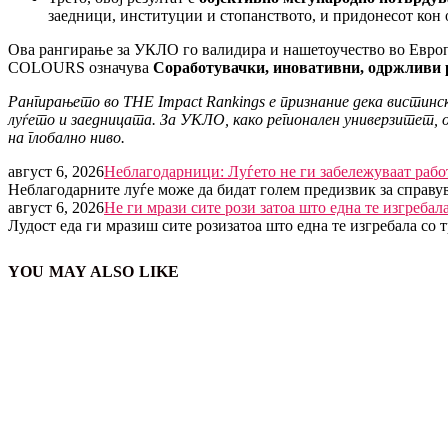
заедници, институции и стопанството, и придонесот кон 
Ова рангирање за УКЛО го валидира и нашетоучество во Европ
COLOURS означува
Соработувачки, иновативни, одржливи 
Рангирањето
во THE Impact Rankings е признание дека вистинс
луѓето и заедницата. За УКЛО, како регионален универзитет
на глобално ниво.
август 6, 2026
Неблагодарници: Луѓето не ги забележуваат рабо
Неблагодарните луѓе може да бидат голем предизвик за справу
август 6, 2026
Не ги мрази сите рози затоа што една те изгребал
Лудост еда ги мразиш сите розизатоа што една те изгребала со 
YOU MAY ALSO LIKE