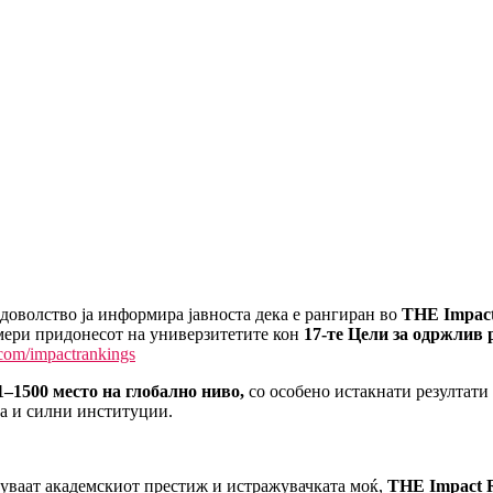
оволство ја информира јавноста дека е рангиран во
THE Impact
ери придонесот на универзитетите кон
17-те Цели за одржлив 
.com/impactrankings
1–1500
место
на глобално ниво,
со особено истакнати резултати 
да и силни институции.
нуваат академскиот престиж и истражувачката моќ,
THE Impact R