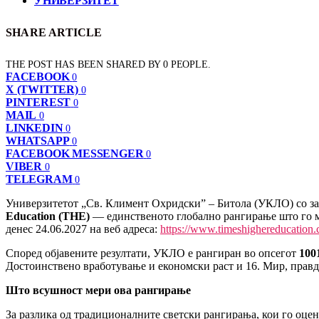
УНИВЕРЗИТЕТ
SHARE ARTICLE
THE POST HAS BEEN SHARED BY
0
PEOPLE.
FACEBOOK
0
X (TWITTER)
0
PINTEREST
0
MAIL
0
LINKEDIN
0
WHATSAPP
0
FACEBOOK MESSENGER
0
VIBER
0
TELEGRAM
0
Универзитетот „Св. Климент Охридски” – Битола (УКЛО) со зад
Education (THE)
— единственото глобално рангирање што го м
денес 24.06.2027 на веб адреса:
https://www.timeshighereducation
Според објавените резултати, УКЛО е рангиран во опсегот
100
Достоинствено вработување и економски раст и 16. Мир, прав
Што всушност мери ова рангирање
За разлика од традиционалните светски рангирања, кои го оце