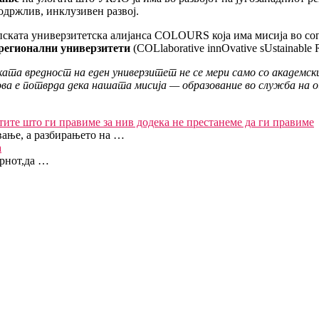
одржлив, инклузивен развој.
ската универзитетска алијанса COLOURS која има мисија во сог
регионални универзитети
(COLlaborative innOvative sUstainable R
ката вредност на еден универзитет не се мери само со академс
, ова е потврда дека нашата мисија — образование во служба н
тите што ги правиме за нив додека не престанеме да ги правиме
вање, а разбирањето на …
а
трнот,да …