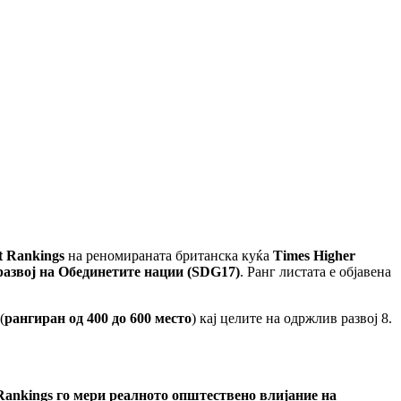
 Rankings
на реномираната британска куќа
Times Higher
развој на Обединетите нации (SDG17)
. Ранг листата е објавена
(
рангиран од 400 до 600 место
) кај целите на одржлив развој 8.
ankings го мери реалното општествено влијание на