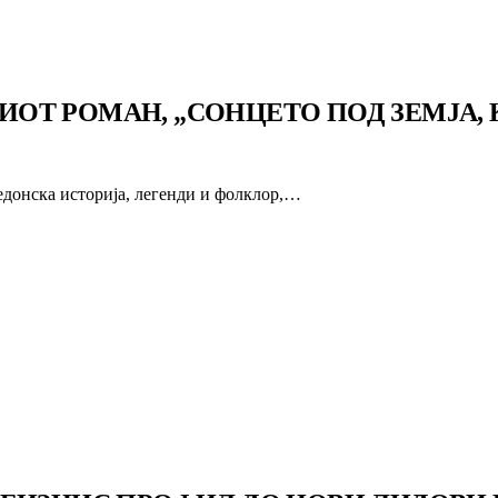
Т РОМАН, „СОНЦЕТО ПОД ЗЕМЈА, К
едонска историја, легенди и фолклор,…