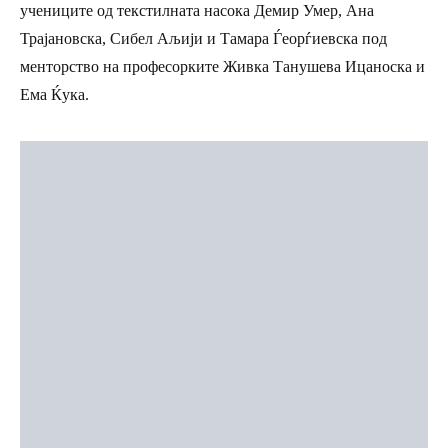
учениците од текстилната насока Демир Умер, Ана
Трајановска, Сибел Аљији и Тамара Ѓеорѓиевска под
менторство на професорките Живка Танушева Ицаноска и
Ема Ќука.