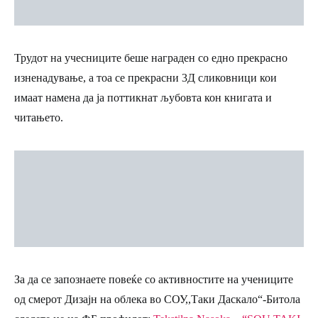
Трудот на учесниците беше награден со едно прекрасно
изненадување, а тоа се прекрасни 3Д сликовници кои
имаат намена да ја поттикнат љубовта кон книгата и
читањето.
За да се запознаете повеќе со активностите на учениците
од смерот Дизајн на облека во СОУ,,Таки Даскало“-Битола