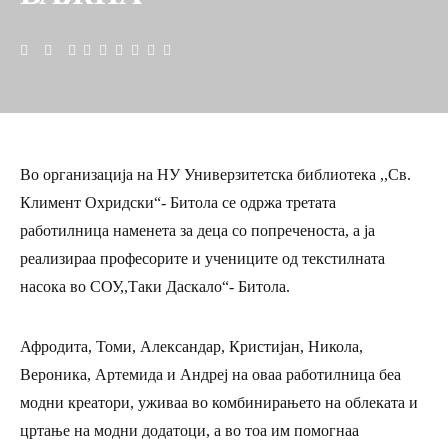
Во организација на НУ Универзитетска библиотека ,,Св.
Климент Охридски“- Битола се одржа третата
работилница наменета за деца со попреченоста, а ја
реализираа професорите и учениците од текстилната
насока во СОУ,,Таки Даскало“- Битола.
Афродита, Томи, Александар, Кристијан, Никола,
Вероника, Артемида и Андреј на оваа работилница беа
модни креатори, уживаа во комбинирањето на облеката и
цртање на модни додатоци, а во тоа им помогнаа