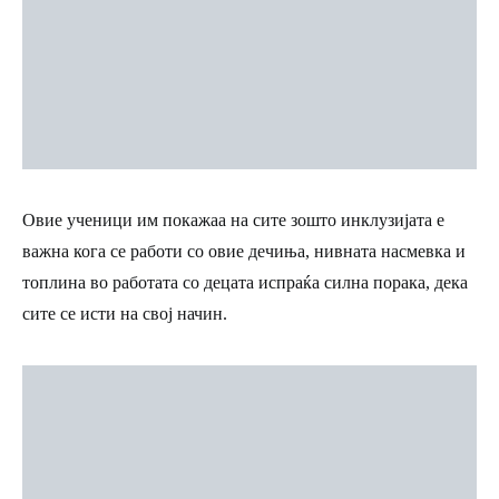
Овие ученици им покажаа на сите зошто инклузијата е
важна кога се работи со овие дечиња, нивната насмевка и
топлина во работата со децата испраќа силна порака, дека
сите се исти на свој начин.