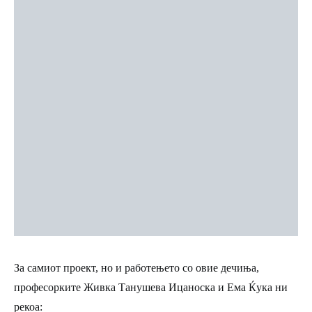
За самиот проект, но и работењето со овие дечиња,
професорките Живка Танушева Ицаноска и Ема Ќука ни
рекоа: