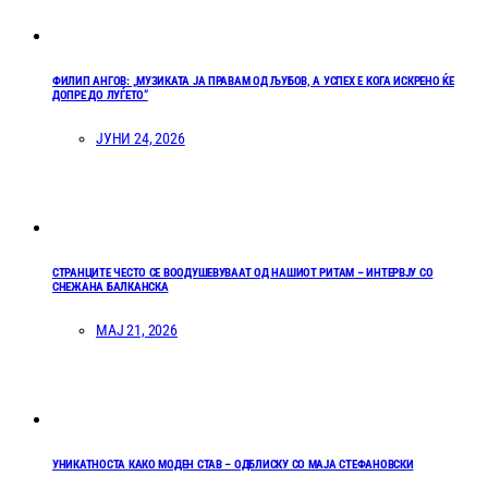
ФИЛИП АНГОВ: „МУЗИКАТА ЈА ПРАВАМ ОД ЉУБОВ, А УСПЕХ Е КОГА ИСКРЕНО ЌЕ
ДОПРЕ ДО ЛУЃЕТО“
ЈУНИ 24, 2026
СТРАНЦИТЕ ЧЕСТО СЕ ВООДУШЕВУВААТ ОД НАШИОТ РИТАМ – ИНТЕРВЈУ СО
СНЕЖАНА БАЛКАНСКА
МАЈ 21, 2026
УНИКАТНОСТА КАКО МОДЕН СТАВ – ОДБЛИСКУ СО МАЈА СТЕФАНОВСКИ