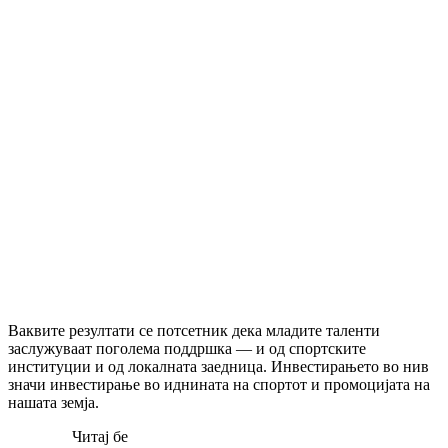
Ваквите резултати се потсетник дека младите таленти
заслужуваат поголема поддршка — и од спортските
институции и од локалната заедница. Инвестирањето во нив
значи инвестирање во иднината на спортот и промоцијата на
нашата земја.
Читај бе