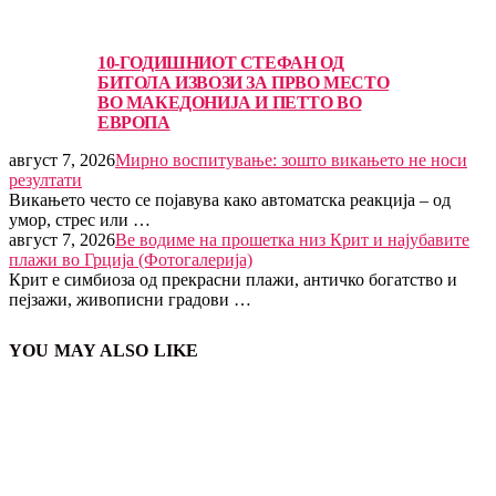
10-ГОДИШНИОТ СТЕФАН ОД
БИТОЛА ИЗВОЗИ ЗА ПРВО МЕСТО
ВО МАКЕДОНИЈА И ПЕТТО ВО
ЕВРОПА
август 7, 2026
Мирно воспитување: зошто викањето не носи
резултати
Викањето често се појавува како автоматска реакција – од
умор, стрес или …
август 7, 2026
Ве водиме на прошетка низ Крит и најубавите
плажи во Грција (Фотогалерија)
Крит е симбиоза од прекрасни плажи, античко богатство и
пејзажи, живописни градови …
YOU MAY ALSO LIKE