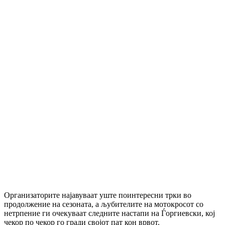
Организаторите најавуваат уште поинтересни трки во
продолжение на сезоната, а љубителите на мотокросот со
нетрпение ги очекуваат следните настапи на Ѓоргиевски, кој
чекор по чекор го гради својот пат кон врвот.