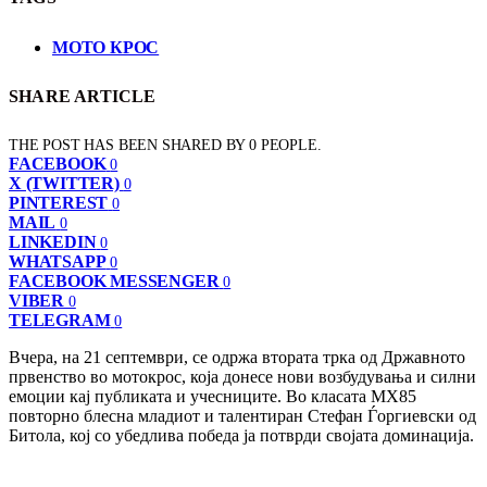
МОТО КРОС
SHARE ARTICLE
THE POST HAS BEEN SHARED BY
0
PEOPLE.
FACEBOOK
0
X (TWITTER)
0
PINTEREST
0
MAIL
0
LINKEDIN
0
WHATSAPP
0
FACEBOOK MESSENGER
0
VIBER
0
TELEGRAM
0
Вчера, на 21 септември, се одржа втората трка од Државното
првенство во мотокрос, која донесе нови возбудувања и силни
емоции кај публиката и учесниците. Во класата МХ85
повторно блесна младиот и талентиран Стефан Ѓоргиевски од
Битола, кој со убедлива победа ја потврди својата доминација.