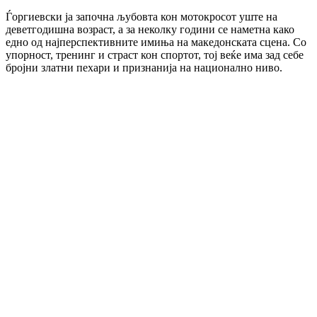
Ѓоргиевски ја започна љубовта кон мотокросот уште на
деветгодишна возраст, а за неколку години се наметна како
едно од најперспективните имиња на македонската сцена. Со
упорност, тренинг и страст кон спортот, тој веќе има зад себе
бројни златни пехари и признанија на национално ниво.