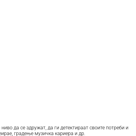
иво да се здружат, да ги детектираат своите потреби и
еирае, градење музичка кариера и др.