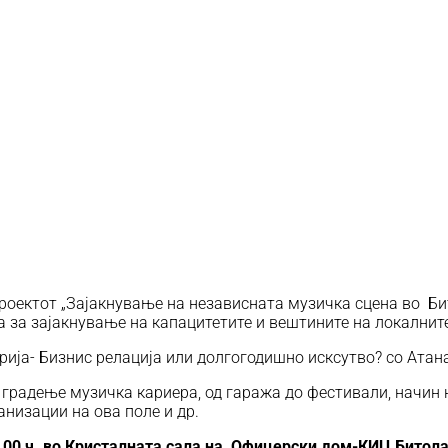
проектот „Зајакнување на независната музичка сцена во Б
 за зајакнување на капацитетите и вештините на локалните
рија- Бизнис релација или долгогодишно исксутво? со Атана
а градење музичка кариера, од гаража до фестивали, начи
низации на ова поле и др.
1.00 ч. во Кристалната сала на Офицерски дом-КИЦ Битола