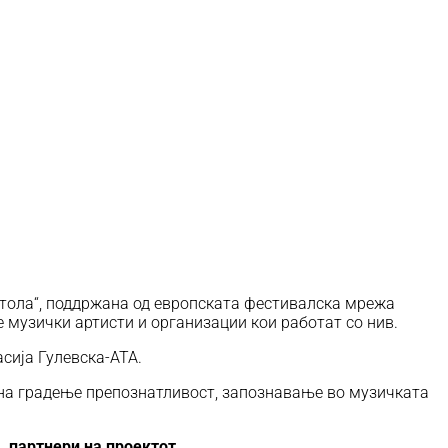
итола“, поддржана од европската фестивалска мрежа
 музички артисти и организации кои работат со нив.
сија Гулевска-АТА.
н на градење препознатливост, запознавање во музичката
, партнери на проектот.