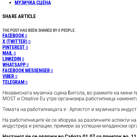
МУЗИЧКА СЦЕНА
SHARE ARTICLE
THE POST HAS BEEN SHARED BY
0
PEOPLE.
FACEBOOK
0
X (TWITTER)
0
PINTEREST
0
MAIL
0
LINKEDIN
0
WHATSAPP
0
FACEBOOK MESSENGER
0
VIBER
0
TELEGRAM
0
Независната музичка сцена Битола, во рамките на мини 
MOST и Creative Eu утре организира работилница наменета
Темата на работилницата е : Артистот и музичката индуст
На работилниците ќе се зборува за различните аспекти н
индустрија и релации, примери за успешни младински орга
Настанот ќе се оддржи во Сабота 01.07 со почеток во 1