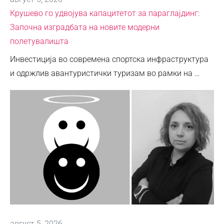
Крушево го удвојува капацитетот за параглајдинг:
Започна изградбата на новите модерни
полетувалишта
Инвестиција во современа спортска инфраструктура
и одржлив авантуристички туризам во рамки на …
август 5, 2026