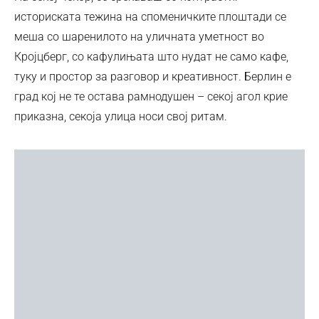
историската тежина на споменичките плоштади се
меша со шаренилото на уличната уметност во
Кројцберг, со кафулињата што нудат не само кафе,
туку и простор за разговор и креативност. Берлин е
град кој не те остава рамнодушен – секој агол крие
приказна, секоја улица носи свој ритам.