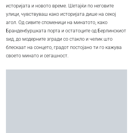
историјата и новото време. Шетајќи по неговите
улици, чувствуваш како историјата дише на секој
агол. Од сивите споменици на минатото, како
Бранденбуршката порта и остатоците од Берлинскиот
ѕид, до модерните згради со стакло и челик што
блескаат на сонцето, градот постојано ти го кажува
своето минато и сегашност.