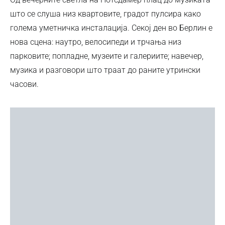
што се слуша низ квартовите, градот пулсира како
голема уметничка инсталација. Секој ден во Берлин е
нова сцена: наутро, велосипеди и трчања низ
парковите; попладне, музеите и галериите; навечер,
музика и разговори што траат до раните утрински
часови.