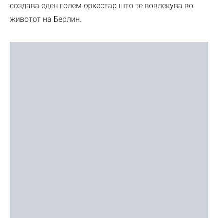
создава еден голем оркестар што те вовлекува во
животот на Берлин.