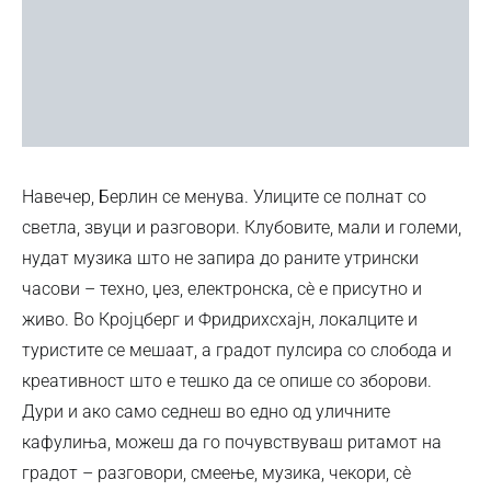
Навечер, Берлин се менува. Улиците се полнат со
светла, звуци и разговори. Клубовите, мали и големи,
нудат музика што не запира до раните утрински
часови – техно, џез, електронска, сè е присутно и
живо. Во Кројцберг и Фридрихсхајн, локалците и
туристите се мешаат, а градот пулсира со слобода и
креативност што е тешко да се опише со зборови.
Дури и ако само седнеш во едно од уличните
кафулиња, можеш да го почувствуваш ритамот на
градот – разговори, смеење, музика, чекори, сè