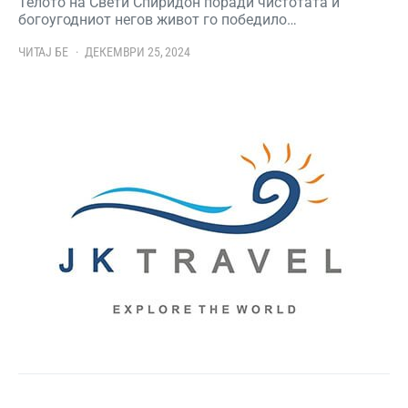
Телото на Свети Спиридон поради чистотата и
богоугодниот негов живот го победило…
ЧИТАЈ БЕ
ДЕКЕМВРИ 25, 2024