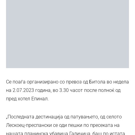
Се поаѓа организирано со превоз од Битола во недела
на 2.07.2023 година, во 3.30 часот после полноќ од
пред хотел Епинал.
„Последната дестинација од патувањето, од селото
Лескоец-преспански се оди пешки по пресеката на
нашата планинска убавица Галичица, баш по истата