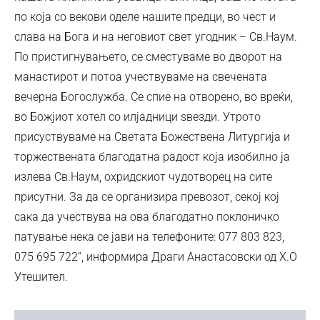
по која со векови оделе нашите предци, во чест и
слава на Бога и на неговиот свет угодник – Св.Наум.
По пристигнувањето, се сместуваме во дворот на
манастирот и потоа учествуваме на свечената
вечерна Богослужба. Се спие на отворено, во вреќи,
во Божјиот хотел со илјадници ѕвезди. Утрото
присуствуваме на Светата Божествена Литургија и
торжествената благодатна радост која изобилно ја
излева Св.Наум, охридскиот чудотворец на сите
присутни. За да се организира превозот, секој кој
сака да учествува на ова благодатно поклоничко
патување нека се јави на телефоните: 077 803 823,
075 695 722“, информира Драги Анастасовски од Х.О
Утешител.