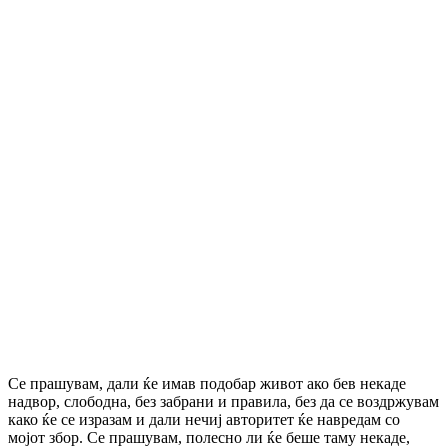
Се прашувам, дали ќе имав подобар живот ако бев некаде
надвор, слободна, без забрани и правила, без да се воздржувам
како ќе се изразам и дали нечиј авторитет ќе навредам со
мојот збор. Се прашувам, полесно ли ќе беше таму некаде,