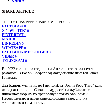
КНИГА
SHARE ARTICLE
THE POST HAS BEEN SHARED BY
0
PEOPLE.
FACEBOOK
0
X (TWITTER)
0
PINTEREST
0
MAIL
0
LINKEDIN
0
WHATSAPP
0
FACEBOOK MESSENGER
0
VIBER
0
TELEGRAM
0
Во 2022 година, во издание на Антолог излезе од печат
романот „Татко ми Босфор“ од македонскио писател Јован
Илиески.
Деа Кадри,
ученичка во Гимназијата „Јосип Броз-Тито“ како
дел од активноста „Сподели мудрост“ на љубителите на
пишаниот збор им го препорачува токму овој роман.
Несекојдневно и адреналинско доживување, спој на
минатотото и сегашноста: