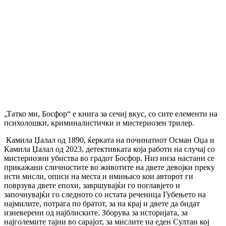
„Татко ми, Босфор“ е книга за сечиј вкус, со сите елементи на
психолошки, криминалистички и мистериозен трилер.
Камила Џалал од 1890, ќерката на починатиот Осман Оџа и
Камила Џалал од 2023, детективката која работи на случај со
мистериозни убиства во градот Босфор. Низ низа настани се
прикажани сличностите во животите на двете девојки преку
исти мисли, описи на места и имињасо кои авторот ги
поврзува двете епохи, завршувајќи го поглавјето и
започнувајќи го следното со истата реченица Губењето на
најмилите, потрага по братот, за на крај и двете да бидат
изневерени од најблиските. Зборува за историјата, за
најголемите тајни во сарајот, за мислите на еден Султан кој