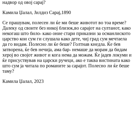
надвор од овој сарај?
Камила Џалал, Јилдиз Сарај,1890
Се прашувам, полесен ли ќе ми беше животот во тоа време?
Далеку од своите без никој близок,во сарајот на султанот, како
некогаш што било- како оние стари приказни за османлиското
царство кои сум ги слушала како дете, чиј град сум мечтаела
да го видам. Полесно ли ќе беше? Голтнав кнедла. Ќе бев
затворена, ќе бев нечија, ама бар- немаше да морам да бидам
херој во својот живот и кога нема да можам. Ќе јадев локуми и
ќе присуствував на царски ручеци, ако е таква вистината како
што сум ја читала по романите за сарајот. Полесно ли ќе беше
таму?
Камила Џалал, 2023