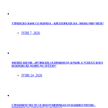
УТРИНСКО КАФЕ СО МАРИЈА – КРЕАТОРКАТА НА „МАМА (МИ) ЧИТА“
ЈУЛИ 7, 2026
ФИЛИП АНГОВ: „МУЗИКАТА ЈА ПРАВАМ ОД ЉУБОВ, А УСПЕХ Е КОГА
ИСКРЕНО ЌЕ ДОПРЕ ДО ЛУЃЕТО“
ЈУНИ 24, 2026
СТРАНЦИТЕ ЧЕСТО СЕ ВООДУШЕВУВААТ ОД НАШИОТ РИТАМ –