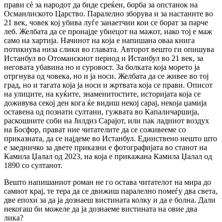
прави сè за народот да биде среќен, борба за опстанок на
Османлиското Царство. Паралелно зборува и за настаните во
21 век, човек кој убива луѓе занаетчии кои се борат за парче
леб. Желбата да се пронајде убиецот на мажот, иако тој е маж
само на хартија. Начинот на која е напишана оваа книга
потикнува низа слики во главата. Авторот вешто ги опишува
Истанбул во Отоманскиот период и Истанбул во 21 век, за
неговата убавина но и суровост. За болката која морето ја
отргнува од човека, но и ја носи. Желбата да се живее во тој
град, но и тагата која ја носи и жртвата која се прави. Описот
на улиците, на куќите, знаменитостите, историјата која се
доживува секој ден кога ќе видиш некој сарај, некоја џамија
оставена од познати султани, гужвата во Капаличаршија,
раскошните соби на Јилдиз Сарајот, или пак ладниот воздух
на Босфор, прават ние читателите да се соживееме со
приказната, да се најдеме во Истанбул. Единствено нешто што
е заедничко за двете приказни е фотографијата во станот на
Камила Џалал од 2023, на која е прикажана Камила Џалал од
1890 со султанот.
Вешто напишаниот роман не го остава читателот на мира до
самиот крај, те тера да се движиш паралелно помеѓу два света,
две епохи за да ја дознаеш вистината колку и да е болна. Дали
некогаш би можеле да ја дознаеме вистината на овие два
лика?