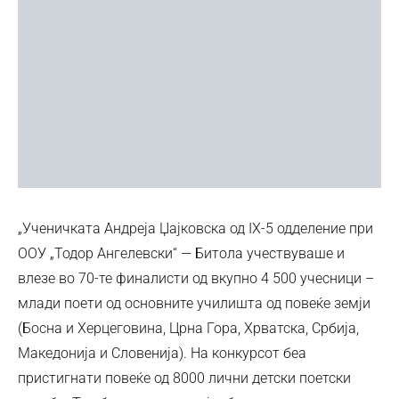
„Ученичката Андреја Џајковска од IX-5 одделение при
ООУ „Тодор Ангелевски“ — Битола учествуваше и
влезе во 70-те финалисти од вкупно 4 500 учесници –
млади поети од основните училишта од повеќе земји
(Босна и Херцеговина, Црна Гора, Хрватска, Србија,
Македонија и Словенија). На конкурсот беа
пристигнати повеќе од 8000 лични детски поетски