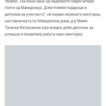
творби. Таа беше една од најдобрите седум млади
поети од Македонија. Доби повеќе подароци и
диплома за учеството“, ни изјави нејзината менторка,
наставничката по Македонски јазик, д-р Миме
Тасеска-Китановска која воедно доби диплома за
успешна и посветена работа како менторка.