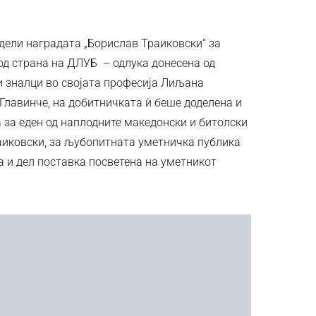
ели наградата „Борислав Траиковски“ за
д страна на ДЛУБ – одлука донесена од
и зналци во својата професија Лиљана
Главинче, на добитничката ѝ беше доделена и
за еден од наплодните македонски и битолски
аиковски, за љубопитната уметничка публика
ма и дел поставка посветена на уметникот