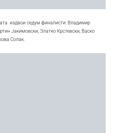
јата издвои седум финалисти: Владимир
ртин Јакимовски, Златко Крстевски, Васко
кова Солак.