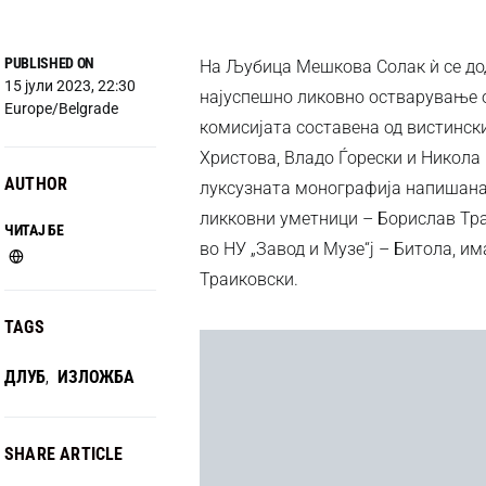
PUBLISHED ON
На Љубица Мешкова Солак ѝ се дод
15 јули 2023, 22:30
најуспешно ликовно остварување о
Europe/Belgrade
комисијата составена од вистинск
Христова, Владо Ѓорески и Никола 
AUTHOR
луксузната монографија напишана 
ликковни уметници – Борислав Тр
ЧИТАЈ БЕ
во НУ „Завод и Музе“ј – Битола, и
Траиковски.
TAGS
ДЛУБ
ИЗЛОЖБА
,
SHARE ARTICLE