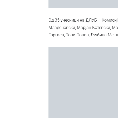
Од 35 учесници на ДЛУБ – Комиси
Младеновски, Марјан Котевски, Ма
Ѓоргиев, Тони Попов, Љубица Меш