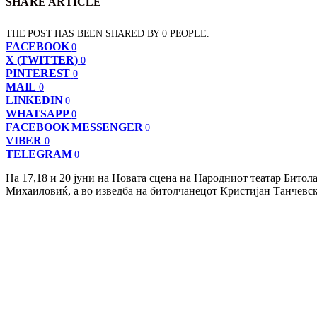
SHARE ARTICLE
THE POST HAS BEEN SHARED BY
0
PEOPLE.
FACEBOOK
0
X (TWITTER)
0
PINTEREST
0
MAIL
0
LINKEDIN
0
WHATSAPP
0
FACEBOOK MESSENGER
0
VIBER
0
TELEGRAM
0
На 17,18 и 20 јуни на Новата сцена на Народниот театар Битола
Михаиловиќ, а во изведба на битолчанецот Кристијан Танчевс