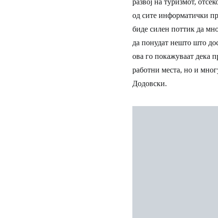
развој на туризмот, отсе
од сите информатички пр
биде силен поттик да мно
да понудат нешто што дос
ова го покажуваат дека 
работни места, но и мног
Додовски.