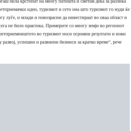
когаш била крстопат на многу патишта и сметам дека за разлика
етприемачки идеи, туризмот и сето она што туризмот го нуди ќе
гу луѓе, и млади и повозрасни да инвестираат во оваа област и
ега не било практика. Примерите со многу земји во регионот
претприемништото во туризмот носи огромни резултати и нови
у развој, успешни и развиени бизниси за кратко време“, рече