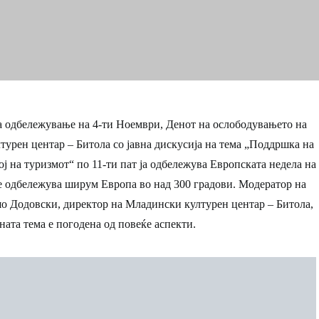
за одбележување на 4-ти Ноември, Денот на ослободувањето на
урен центар – Битола со јавна дискусија на тема
„Поддршка на
ој на туризмот“
по 11-ти пат ја одбележува Европската недела на
е одбележува ширум Европа во над 300 градови. Модератор на
шо Додовски, директор на Младински културен центар – Битола,
ната тема е погодена од повеќе аспекти.