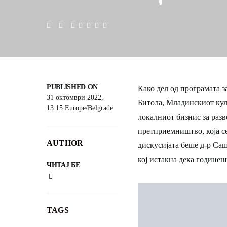
PUBLISHED ON
Како дел од програмата 
31 октомври 2022,
Битола, Младинскиот култ
13:15 Europe/Belgrade
локалниот бизнис за разв
претприемништво, која с
AUTHOR
дискусијата беше д-р Са
кој истакна дека годинеш
ЧИТАЈ БЕ
TAGS