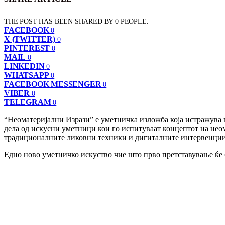
THE POST HAS BEEN SHARED BY
0
PEOPLE.
FACEBOOK
0
X (TWITTER)
0
PINTEREST
0
MAIL
0
LINKEDIN
0
WHATSAPP
0
FACEBOOK MESSENGER
0
VIBER
0
TELEGRAM
0
“Неоматеријални Изрази” е уметничка изложба која истражува в
дела од искусни уметници кои го испитуваат концептот на неом
традиционалните ликовни техники и дигиталните интервенции, 
Едно ново уметничко искуство чие што прво претставување ќе б