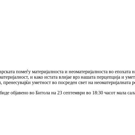
рската помеѓу материјалноста и неоматеријалноста во епохата н
атеријалност, и како истата влијае врз нашата перцепција и ум
пренесувајќи уметност во посреден свет на неоматеријалната р
иде објавено во Битола на 23 септември во 18:30 часот мала сал