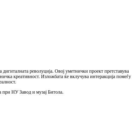
а дигиталната револуција. Овој уметнички проект претставува
етничка креативност. Изложбата ќе вклучува интеракција помеѓу
еалност.
а при НУ Завод и музај Битола.