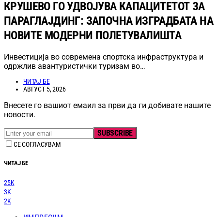
КРУШЕВО ГО УДВОЈУВА КАПАЦИТЕТОТ ЗА
ПАРАГЛАЈДИНГ: ЗАПОЧНА ИЗГРАДБАТА НА
НОВИТЕ МОДЕРНИ ПОЛЕТУВАЛИШТА
Инвестиција во современа спортска инфраструктура и
одржлив авантуристички туризам во…
ЧИТАЈ БЕ
АВГУСТ 5, 2026
Внесете го вашиот емаил за први да ги добивате нашите
новости.
SUBSCRIBE
СЕ СОГЛАСУВАМ
ЧИТАЈ БЕ
25K
3K
2K