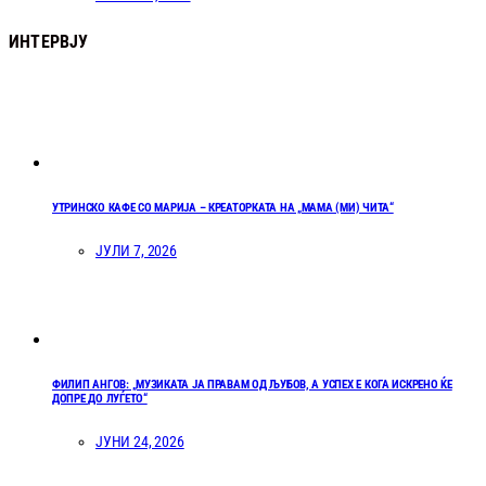
ИНТЕРВЈУ
УТРИНСКО КАФЕ СО МАРИЈА – КРЕАТОРКАТА НА „МАМА (МИ) ЧИТА“
ЈУЛИ 7, 2026
ФИЛИП АНГОВ: „МУЗИКАТА ЈА ПРАВАМ ОД ЉУБОВ, А УСПЕХ Е КОГА ИСКРЕНО ЌЕ
ДОПРЕ ДО ЛУЃЕТО“
ЈУНИ 24, 2026