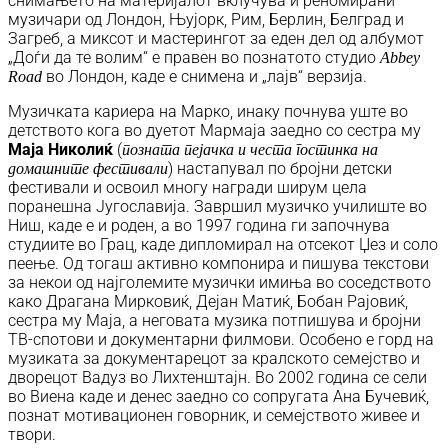
снимањето на материјалот вклучува и реномирани
музичари од Лондон, Њујорк, Рим, Берлин, Белград и
Загреб, а миксот и мастерингот за еден дел од албумот
„Доѓи да те волим“ е правен во познатото студио
Abbey
во Лондон, каде е снимена и „лајв“ верзија.
Road
Музичката кариера на Марко, инаку почнува уште во
детството кога во дуетот Мармаја заедно со сестра му
Маја Николиќ
(
позната пејачка и честа гостинка на
) настапувал по бројни детски
домашните фестивали
фестивали и освоил многу награди ширум цела
поранешна Југославија. Завршил музичко училиште во
Ниш, каде е и роден, а во 1997 година ги започнува
студиите во Грац, каде дипломирал на отсекот Џез и соло
пеење. Од тогаш активно компонира и пишува текстови
за некои од најголемите музички имиња во соседството
како Драгана Мирковиќ, Дејан Матиќ, Бобан Рајовиќ,
сестра му Маја, а неговата музика потпишува и бројни
ТВ-спотови и документарни филмови. Особено е горд на
музиката за документарецот за кралското семејство и
дворецот Вадуз во Лихтенштајн. Во 2002 година се сели
во Виена каде и денес заедно со сопругата Ана Бучевиќ,
познат мотивационен говорник, и семејството живее и
твори.