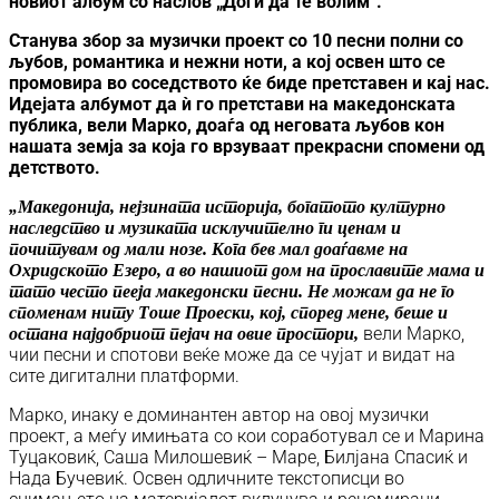
новиот албум со наслов
„Доѓи да те волим“
.
Станува збор за музички проект со 10 песни полни со
љубов, романтика и нежни ноти, а кој освен што се
промовира во соседството ќе биде претставен и кај нас.
Идејата албумот да ѝ го претстави на македонската
публика, вели Марко, доаѓа од неговата љубов кон
нашата земја за која го врзуваат прекрасни спомени од
детството.
„Македонија, нејзината историја, богатото културно
наследство и музиката исклучително ги ценам и
почитувам од мали нозе. Кога бев мал доаѓавме на
Охридското Езеро, а во нашиот дом на прославите мама и
тато често пееја македонски песни. Не можам да не го
споменам ниту Тоше Проески, кој, според мене, беше и
вели Марко,
остана најдобриот пејач на овие простори,
чии песни и спотови веќе може да се чујат и видат на
сите дигитални платформи.
Марко, инаку е доминантен автор на овој музички
проект, а меѓу имињата со кои соработувал се и Марина
Туцаковиќ, Саша Милошевиќ – Маре, Билјана Спасиќ и
Нада Бучевиќ. Освен одличните текстописци во