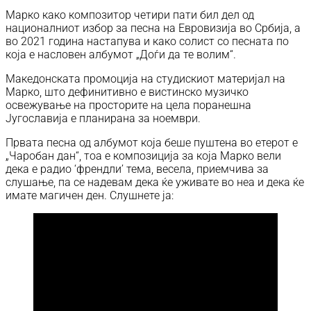
Марко како композитор четири пати бил дел од
националниот избор за песна на Евровизија во Србија, а
во 2021 година настапува и како солист со песната по
која е насловен албумот „Доѓи да те волим“.
Македонската промоција на студискиот материјал на
Марко, што дефинитивно е вистинско музичко
освежување на просторите на цела поранешна
Југославија е планирана за ноември.
Првата песна од албумот која беше пуштена во етерот е
„Чаробан дан“, тоа е композиција за која Марко вели
дека е радио ‘френдли’ тема, весела, приемчива за
слушање, па се надевам дека ќе уживате во неа и дека ќе
имате магичен ден. Слушнете ја: