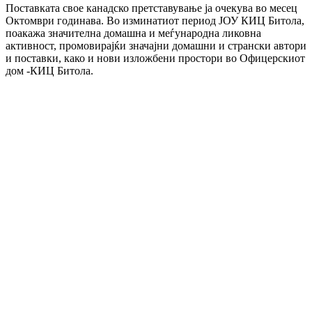
Поставката свое канадско претставување ја очекува во месец
Октомври годинава. Во изминатиот период ЈОУ КИЦ Битола,
поакажа значителна домашна и меѓународна ликовна
активност, промовирајќи значајни домашни и странски автори
и поставки, како и нови изложбени простори во Офицерскиот
дом -КИЦ Битола.