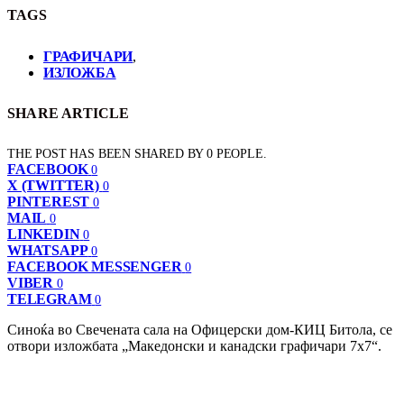
TAGS
ГРАФИЧАРИ
,
ИЗЛОЖБА
SHARE ARTICLE
THE POST HAS BEEN SHARED BY
0
PEOPLE.
FACEBOOK
0
X (TWITTER)
0
PINTEREST
0
MAIL
0
LINKEDIN
0
WHATSAPP
0
FACEBOOK MESSENGER
0
VIBER
0
TELEGRAM
0
Синоќа во Свечената сала на Офицерски дом-КИЦ Битола, се
отвори изложбата „Македонски и канадски графичари 7х7“.