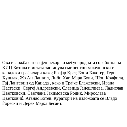
Ова изложба е значајен чекор во меѓународната соработка на
КИЦ Битола и истата застапува еминентни македонски и
канадски графичари како; Брајар Крег, Бони Бакстер, Гери
Хушлак, Жо Ан Ланвил, Либи Хаг, Марк Бови, Шон Колфилд,
Гај Лангевин од Канада , како и Трајче Блажевски, Ивана
Настески, Сергеј Андреевски, Славица Јанешлиева, Ладислав
Цветковски, Светлана Јакимовска Родиќ, Мирослава
Цветковиќ, Атанас Ботев. Куратори на изложбата се Владо
Ѓорески и Дерек Мајкл Бесант.