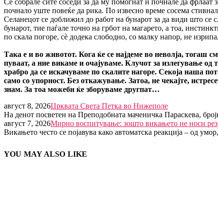
Се собрале сите соседи за да му помогнат и почнале да фрлаат з
почнало уште повеќе да рика. По извесно време сосема стивнал
Селанецот се доближил до работ на бунарот за да види што се с
бунарот, тие паѓале точно на грбот на магарето, а тоа, инстинкт
по скала погоре, сѐ додека слободно, со малку напор, не изрипа
Така е и во животот. Кога ќе се најдеме во неволја, тогаш см
пуваат, а ние викаме и очајуваме. Клучот за излегување од т
храбро да се искачуваме по скалите нагоре. Секоја наша пот
само со упорност. Без откажување. Затоа, не чекајте, истресе
знам. За тоа можеби ќе зборуваме другпат…
август 8, 2026
Црквата Света Петка во Нижеполе
На денот посветен на Преподобната маченичка Параскева, број
август 7, 2026
Мирно воспитување: зошто викањето не носи рез
Викањето често се појавува како автоматска реакција – од умор
YOU MAY ALSO LIKE