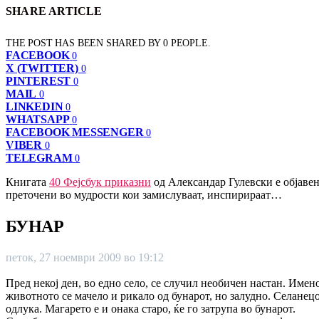
SHARE ARTICLE
THE POST HAS BEEN SHARED BY
0
PEOPLE.
FACEBOOK
0
X (TWITTER)
0
PINTEREST
0
MAIL
0
LINKEDIN
0
WHATSAPP
0
FACEBOOK MESSENGER
0
VIBER
0
TELEGRAM
0
Книгата
40 Фејсбук приказни
од Александар Гулевски е објавен
преточени во мудрости кои замислуваат, инспирираат…
БУНАР
петок, 27 ноември 2009 во 19:12
Пред некој ден, во едно село, се случил необичен настан. Имен
животното се мачело и рикало од бунарот, но залудно. Селанецо
одлука. Магарето е и онака старо, ќе го затрупа во бунарот.