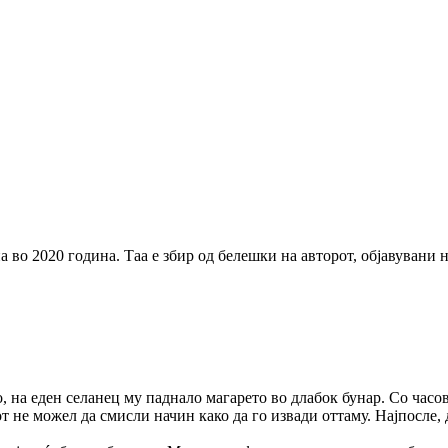
а во 2020 година. Таа е збир од белешки на авторот, објавувани
о, на еден селанец му паднало магарето во длабок бунар. Со часо
т не можел да смисли начин како да го извади оттаму. Најпосле,