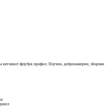
 на неговиот фејсбук профил. Поучни, добронамерни, зборови
ви
 донел