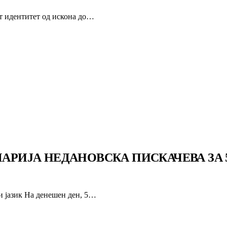
т идентитет од искона до…
МАРИЈА НЕДАНОВСКА ПИСКАЧЕВА ЗА
и јазик На денешен ден, 5…