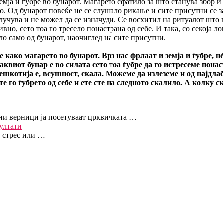
емја и ѓубре во бунарот. Магарето сфатило за што станува збор и 
о. Од бунарот повеќе не се слушало рикање и сите присутни се з
лучува и не можел да се изначуди. Се восхитил на ритуалот што г
ивно, сето тоа го тресело понастрана од себе. И така, со секоја л
ло само од бунарот, наочиглед на сите присутни.
е како магарето во бунарот. Врз нас фрлаат и земја и ѓубре, нѐ
аквиот бунар е во силата сето тоа ѓубре да го истресеме понас
ешкотија е, всушност, скала. Можеме да излеземе и од најдла
те го ѓубрето од себе и ете сте на следното скалило. А колку 
ни верници ја посетуваат црквичката …
ултати
, стрес или …