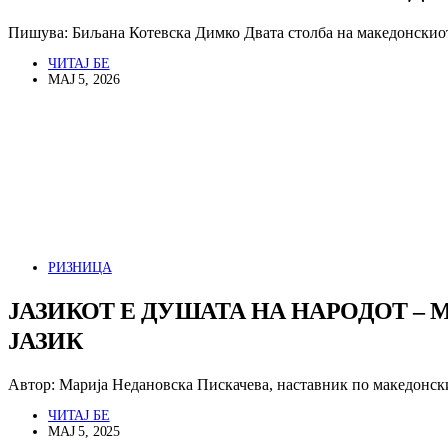
Пишува: Биљана Котевска Димко Двата столба на македонскио
ЧИТАЈ БЕ
МАЈ 5, 2026
РИЗНИЦА
ЈАЗИКОТ Е ДУШАТА НА НАРОДОТ – 
ЈАЗИК
Автор: Марија Недановска Пискачева, наставник по македонск
ЧИТАЈ БЕ
МАЈ 5, 2025