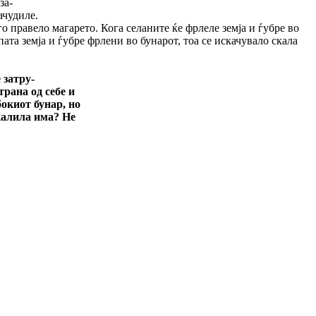
за-
ачудиле.
о правело магарето. Кога селаните ќе фрлеле земја и ѓубре во
опата земја и ѓубре фрлени во бунарот, тоа се искачувало скала
 затру-
трана од себе и
бокиот бунар, но
скалила има? Не