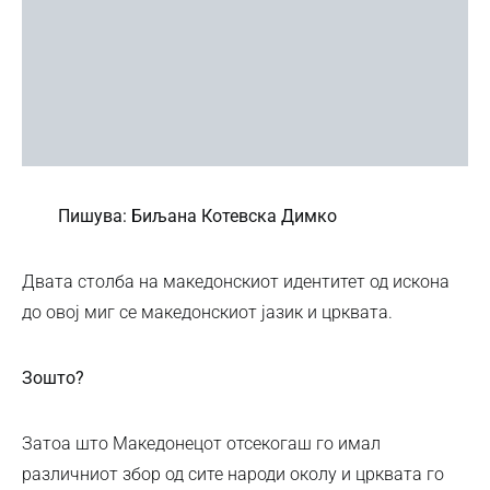
Пишува: Биљана Котевска Димко
Двата столба на македонскиот идентитет од искона
до овој миг се македонскиот јазик и црквата.
Зошто?
Затоа што Македонецот отсекогаш го имал
различниот збор од сите народи околу и црквата го