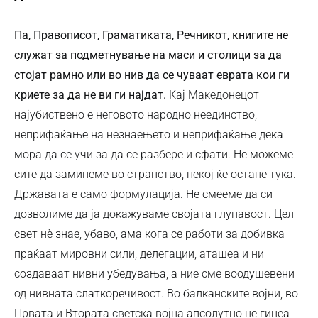
Па, Правописот, Граматиката, Речникот, книгите не
служат за подметнување на маси и столици за да
стојат рамно или во нив да се чуваат еврата кои ги
криете за да не ви ги најдат.
Кај Македонецот
најубиствено е неговото народно неединство,
неприфаќање на незнаењето и неприфаќање дека
мора да се учи за да се разбере и сфати. Не можеме
сите да заминеме во странство, некој ќе остане тука.
Државата е само формулација. Не смееме да си
дозволиме да ја докажуваме својата глупавост. Цел
свет нѐ знае, убаво, ама кога се работи за добивка
праќаат мировни сили, делегации, аташеа и ни
создаваат нивни убедувања, а ние сме воодушевени
од нивната слаткоречивост. Во балканските војни, во
Првата и Втората светска војна апсолутно не гинеа