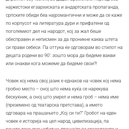
најжестоки егзархиската и андартската пропаганда,
српските обиди беа најромантични и може да се каже
по корпусот на литература дури и прифатени од
поголемиот дел на народот, кој за жал беше
обесправен и неписмен за да проникне каква штета
си прави себеси. Па оттука ќе одговорам во стилот на
децата родени во 90’: зошто мора да бидеме вакви
или онакви кога можеме да бидеме свои?!
Човек кој нема свој јазик е еднаков на човек кој нема
гробно место – оној што нема куќа се нарекува
бескуќник, а оној што умрел и нема гроб – нема име
(преземено од театарска претстава), а името
одговара на прашањето „Кој си ти?“ Гробот на еден
човек е историја на цел народ, цивилизација, па