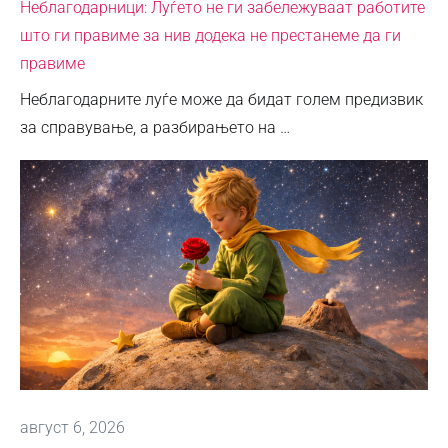
Неблагодарници: Луѓето не ги забележуваат работите
што ги правиме за нив додека не престанеме да ги
правиме
Неблагодарните луѓе може да бидат голем предизвик
за справување, а разбирањето на …
август 6, 2026