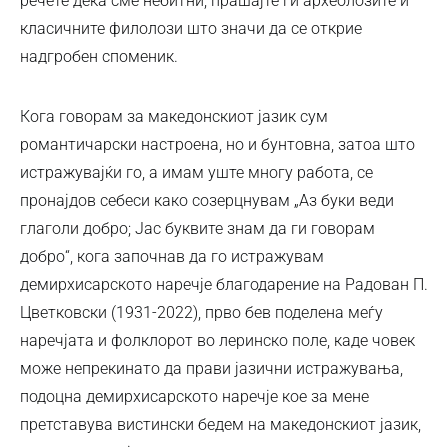
речете дека сме небитни, прашајте ги археолозите и
класичните филолози што значи да се открие
надгробен споменик.
Кога говорам за македонскиот јазик сум
романтичарски настроена, но и бунтовна, затоа што
истражувајќи го, а имам уште многу работа, се
пронајдов себеси како созерцнувам „Аз буки веди
глаголи добро; Јас буквите знам да ги говорам
добро“, кога започнав да го истражувам
демирхисарското наречје благодарение на Радован П.
Цветковски (1931-2022), прво бев поделена меѓу
наречјата и фолклорот во леринско поле, каде човек
може непрекинато да прави јазични истражувања,
подоцна демирхисарското наречје кое за мене
претставува вистински бедем на македонскиот јазик,