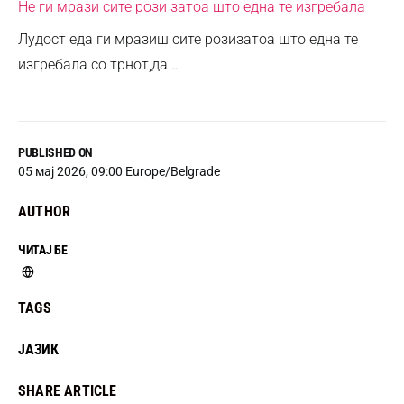
Не ги мрази сите рози затоа што една те изгребала
Лудост еда ги мразиш сите розизатоа што една те
изгребала со трнот,да …
PUBLISHED ON
05 мај 2026, 09:00 Europe/Belgrade
AUTHOR
ЧИТАЈ БЕ
TAGS
ЈАЗИК
SHARE ARTICLE