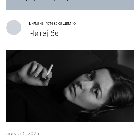
Биљана Котевска Димко
Читај бе
август 6, 2026