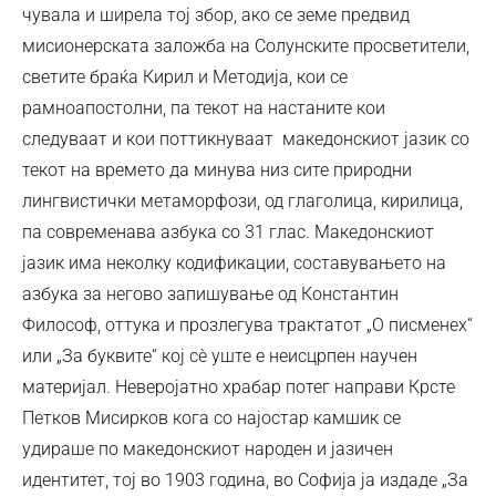
чувала и ширела тој збор, ако се земе предвид
мисионерската заложба на Солунските просветители,
светите браќа Кирил и Методија, кои се
рамноапостолни, па текот на настаните кои
следуваат и кои поттикнуваат македонскиот јазик со
текот на времето да минува низ сите природни
лингвистички метаморфози, од глаголица, кирилица,
па современава азбука со 31 глас. Македонскиот
јазик има неколку кодификации, составувањето на
азбука за негово запишување од Константин
Философ, оттука и прозлегува трактатот „О писменех“
или „За буквите“ кој сѐ уште е неисцрпен научен
материјал. Неверојатно храбар потег направи Крсте
Петков Мисирков кога со најостар камшик се
удираше по македонскиот народен и јазичен
идентитет, тој во 1903 година, во Софија ја издаде „За