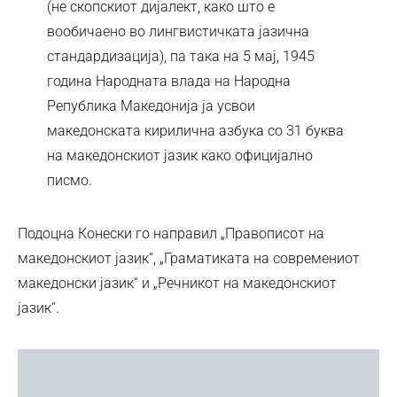
(не скопскиот дијалект, како што е
вообичаено во лингвистичката јазична
стандардизација), па така на 5 мај, 1945
година Народната влада на Народна
Република Македонија ја усвои
македонската кирилична азбука со 31 буква
на македонскиот јазик како официјално
писмо.
Подоцна Конески го направил „Правописот на
македонскиот јазик“, „Граматиката на современиот
македонски јазик“ и „Речникот на македонскиот
јазик“.