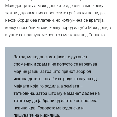
Македонците за македонските идеали, само колку
жртви дадовме низ европските граѓански војни, да,
некои борци беа платени, но колкумина се вратија,
колку способни мажи, колку пород изгуби Македонија
и уште се прашуваме зошто сме мали под Сонцето.
Затоа, македонскиот јазик е духовен
споменик и храм и не попусто се нарекува
мајчин јазик, затоа што првиот збор од
искона детето кога ќе се роди го слуша од
мајката која го родила, а земјата –
татковина, затоа што му е аманет даден на
татко му да ја брани од злото кое пролева
невина крв. Говорете македонски и
пишувајте на кирилица.