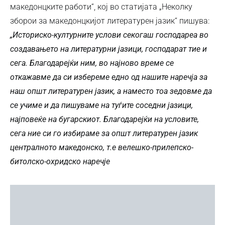
македонцките работи“, кој во статијата „Неколку
зборои за македонцкијот литературен јазик“ пишува:
„Историско-културните услови секогаш господареа во
создавањето на литературни јазици, господарат тие и
сега. Благодарејќи ним, во најново време се
откажавме да си избереме едно од нашите наречја за
наш општ литературен јазик, а наместо тоа зедовме да
се учиме и да пишуваме на туѓите соседни јазици,
најповеќе на бугарскиот. Благодарејќи на условите,
сега ние си го избираме за општ литературен јазик
централното македонско, т.е велешко-прилепско-
битолско-охридско наречје