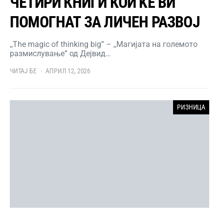
ЧЕТИРИ КНИГИ КОИ ЌЕ ВИ
ПОМОГНАТ ЗА ЛИЧЕН РАЗВОЈ
,,The magic of thinking big” – ,,Магијата на големото
размислување” од Дejвид…
ЧИТАЈ БЕ
АПРИЛ 12, 2026
РИЗНИЦА