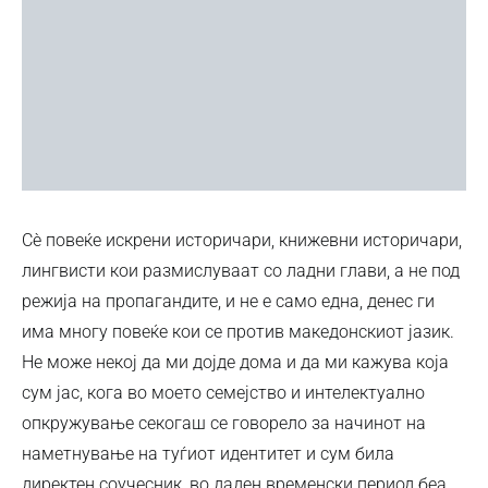
Сѐ повеќе искрени историчари, книжевни историчари,
лингвисти кои размислуваат со ладни глави, а не под
режија на пропагандите, и не е само една, денес ги
има многу повеќе кои се против македонскиот јазик.
Не може некој да ми дојде дома и да ми кажува која
сум јас, кога во моето семејство и интелектуално
опкружување секогаш се говорело за начинот на
наметнување на туѓиот идентитет и сум била
директен соучесник, во даден временски период беа