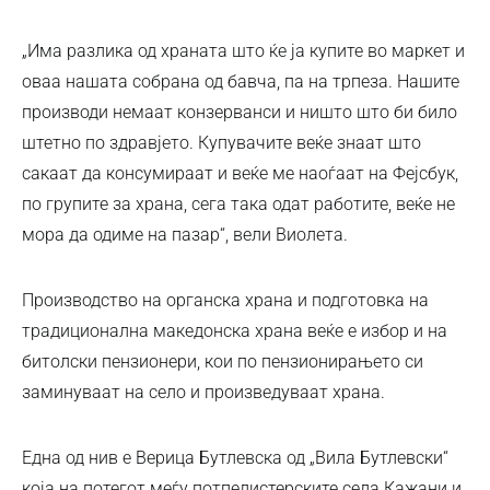
„Има разлика од храната што ќе ја купите во маркет и
оваа нашата собрана од бавча, па на трпеза. Нашите
производи немаат конзерванси и ништо што би било
штетно по здравјето. Купувачите веќе знаат што
сакаат да консумираат и веќе ме наоѓаат на Фејсбук,
по групите за храна, сега така одат работите, веќе не
мора да одиме на пазар“, вели Виолета.
Производство на органска храна и подготовка на
традиционална македонска храна веќе е избор и на
битолски пензионери, кои по пензионирањето си
заминуваат на село и произведуваат храна.
Една од нив е Верица Бутлевска од „Вила Бутлевски“
која на потегот меѓу потпелистерските села Кажани и