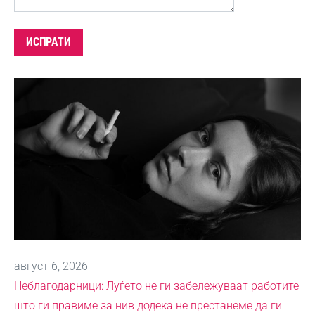
август 6, 2026
Неблагодарници: Луѓето не ги забележуваат работите
што ги правиме за нив додека не престанеме да ги