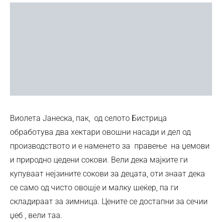
Виолета Јанеска, пак, од селото Бистрица
обработува два хектари овошни насади и дел од
производството и е наменето за правење на џемови
и природно цедени сокови. Вели дека мајките ги
купуваат нејзините сокови за децата, оти знаат дека
се само од чисто овошје и малку шеќер, па ги
складираат за зимница. Цените се достапни за сечии
џеб , вели таа.