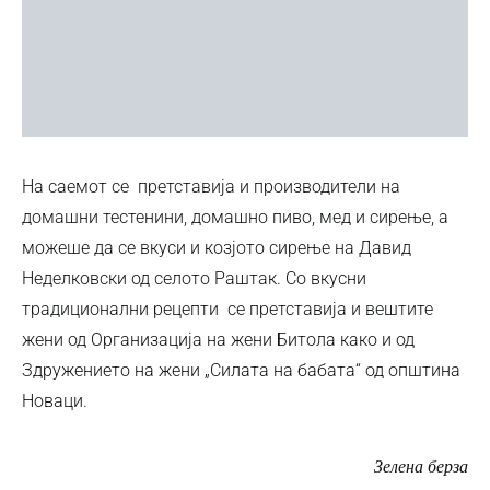
На саемот се претставија и производители на
домашни тестенини, домашно пиво, мед и сирење, а
можеше да се вкуси и козјото сирење на Давид
Неделковски од селото Раштак. Со вкусни
традиционални рецепти се претставија и вештите
жени од Организација на жени Битола како и од
Здружението на жени „Силата на бабата“ од општина
Новаци.
Зелена берза