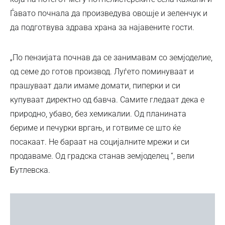
Ѓавато почнала да произведува овошје и зеленчук и
да подготвува здрава храна за најавените гости.
„По пензијата почнав да се занимавам со земјоделие,
од семе до готов производ. Луѓето поминуваат и
прашуваат дали имаме домати, пиперки и си
купуваат директно од бавча. Самите гледаат дека е
природно, убаво, без хемикалии. Од планината
бериме и печурки вргањ, и готвиме се што ќе
посакаат. Не бараат на социјалните мрежи и си
продаваме. Од градска станав земјоделец “, вели
Бутлевска.