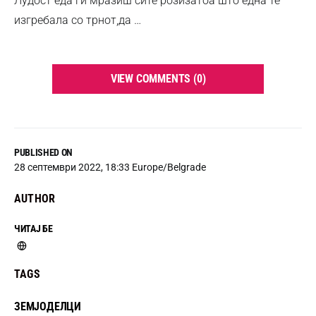
Лудост еда ги мразиш сите розизатоа што една те
изгребала со трнот,да …
VIEW COMMENTS (0)
PUBLISHED ON
28 септември 2022, 18:33 Europe/Belgrade
AUTHOR
ЧИТАЈ БЕ
TAGS
ЗЕМЈОДЕЛЦИ