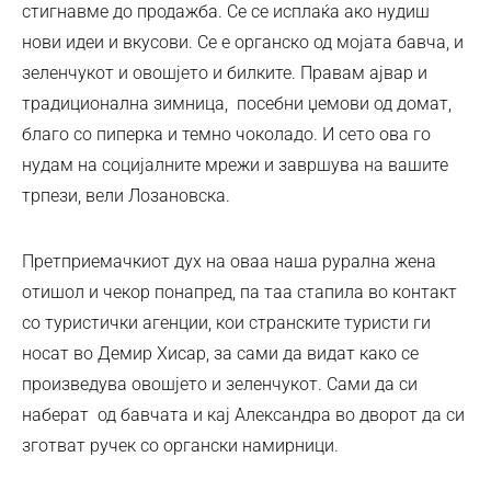
стигнавме до продажба. Се се исплаќа ако нудиш
нови идеи и вкусови. Се е органско од мојата бавча, и
зеленчукот и овошјето и билките. Правам ајвар и
традиционална зимница, посебни џемови од домат,
благо со пиперка и темно чоколадо. И сето ова го
нудам на социјалните мрежи и завршува на вашите
трпези, вели Лозановска.
Претприемачкиот дух на оваа наша рурална жена
отишол и чекор понапред, па таа стапила во контакт
со туристички агенции, кои странските туристи ги
носат во Демир Хисар, за сами да видат како се
произведува овошјето и зеленчукот. Сами да си
наберат од бавчата и кај Александра во дворот да си
зготват ручек со органски намирници.