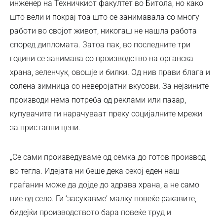
инженер на Техничкиот факултет во Битола, но како
што вели и покрај тоа што се занимавала со многу
работи во својот живот, никогаш не нашла работа
според дипломата. Затоа пак, во последните три
години се занимава со производство на органска
храна, зеленчук, овошје и билки. Од нив прави блага и
солена зимница со неверојатни вкусови. За нејзините
производи нема потреба од реклами или пазар,
купувачите ги нарачуваат преку социјалните мрежи
за пристапни цени.
„Се сами произведуваме од семка до готов производ
во тегла. Идејата ни беше дека секој еден наш
граѓанин може да дојде до здрава храна, а не само
ние од село. Ги ‘засукавме’ малку повеќе ракавите,
бидејќи производството бара повеќе труд и