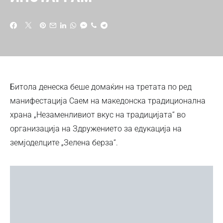
Битола денеска беше домаќин на третата по ред
манифестација Саем на македонска традиционална
храна „Незаменливиот вкус на традицијата“ во
организација на Здружението за едукација на
земјоделците „Зелена берза“.