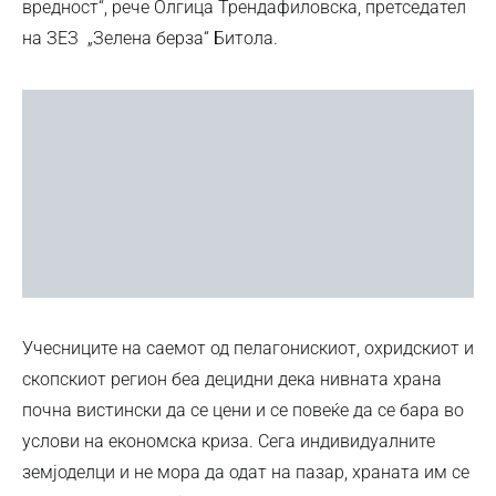
вредност“, рече Олгица Трендафиловска, претседател
на ЗЕЗ „Зелена берза“ Битола.
Учесниците на саемот од пелагонискиот, охридскиот и
скопскиот регион беа децидни дека нивната храна
почна вистински да се цени и се повеќе да се бара во
услови на економска криза. Сега индивидуалните
земјоделци и не мора да одат на пазар, храната им се