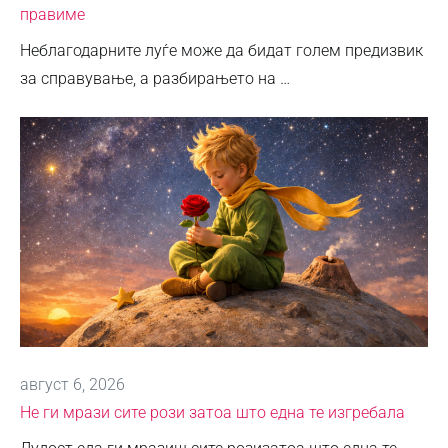
правиме
Неблагодарните луѓе може да бидат голем предизвик
за справување, а разбирањето на …
август 6, 2026
Не ги мрази сите рози затоа што една те изгребала