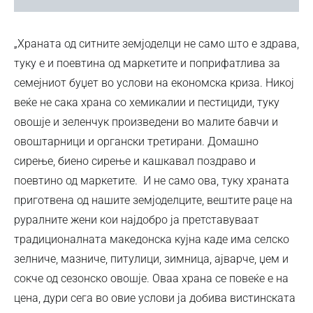
„Храната од ситните земјоделци не само што е здрава,
туку е и поевтина од маркетите и поприфатлива за
семејниот буџет во услови на економска криза. Никој
веќе не сака храна со хемикалии и пестициди, туку
овошје и зеленчук произведени во малите бавчи и
овоштарници и органски третирани. Домашно
сирење, биено сирење и кашкавал поздраво и
поевтино од маркетите. И не само ова, туку храната
приготвена од нашите земјоделците, вештите раце на
руралните жени кои најдобро ја претставуваат
традиционалната македонска кујна каде има селско
зелниче, мазниче, питулици, зимница, ајварче, џем и
сокче од сезонско овошје. Оваа храна се повеќе е на
цена, дури сега во овие услови ја добива вистинската