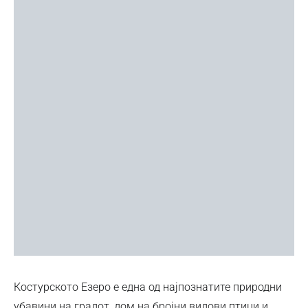
Костурското Езеро е една од најпознатите природни
убавини на градот, дом на бројни видови птици и