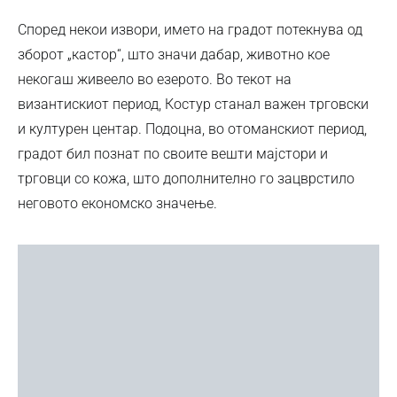
Според некои извори, името на градот потекнува од
зборот „кастор“, што значи дабар, животно кое
некогаш живеело во езерото. Во текот на
византискиот период, Костур станал важен трговски
и културен центар. Подоцна, во отоманскиот период,
градот бил познат по своите вешти мајстори и
трговци со кожа, што дополнително го зацврстило
неговото економско значење.