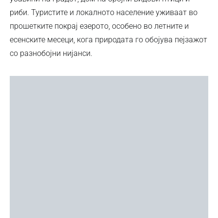
риби. Туристите и локалното население уживаат во
прошетките покрај езерото, особено во летните и
есенските месеци, кога природата го обојува пејзажот
со разнобојни нијанси.