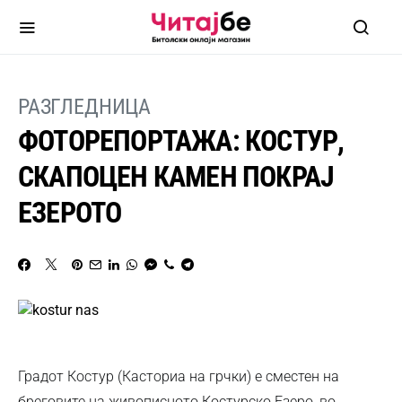
РАЗГЛЕДНИЦА
ФОТОРЕПОРТАЖА: КОСТУР,
СКАПОЦЕН КАМЕН ПОКРАЈ
ЕЗЕРОТО
Градот Костур (Касториа на грчки) е сместен на
бреговите на живописното Костурско Езеро, во