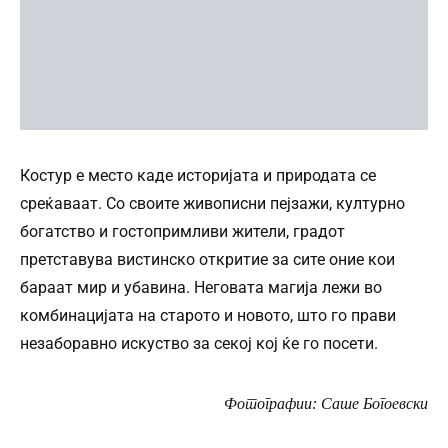
Костур е место каде историјата и природата се
среќаваат. Со своите живописни пејзажи, културно
богатство и гостопримливи жители, градот
претставува вистинско откритие за сите оние кои
бараат мир и убавина. Неговата магија лежи во
комбинацијата на старото и новото, што го прави
незаборавно искуство за секој кој ќе го посети.
Фотографии: Саше Богоевски