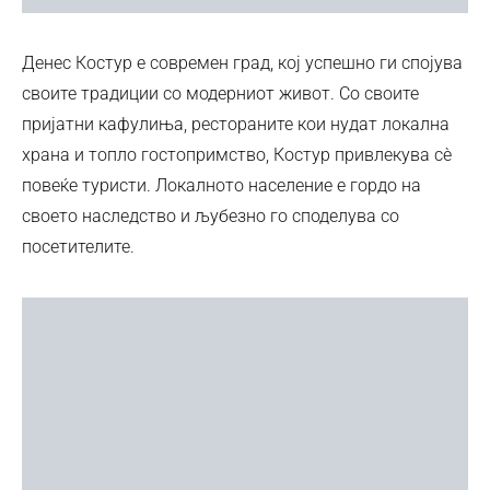
Денес Костур е современ град, кој успешно ги спојува
своите традиции со модерниот живот. Со своите
пријатни кафулиња, рестораните кои нудат локална
храна и топло гостопримство, Костур привлекува сè
повеќе туристи. Локалното население е гордо на
своето наследство и љубезно го споделува со
посетителите.