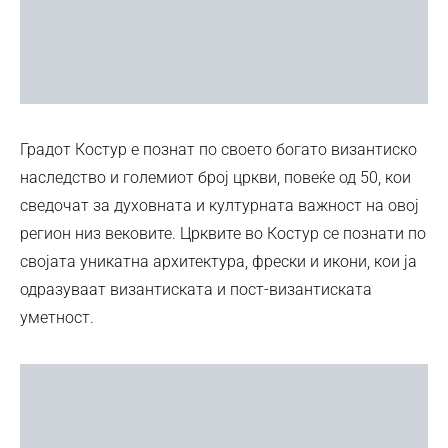
Градот Костур е познат по своето богато византиско
наследство и големиот број цркви, повеќе од 50, кои
сведочат за духовната и културната важност на овој
регион низ вековите. Црквите во Костур се познати по
својата уникатна архитектура, фрески и икони, кои ја
одразуваат византиската и пост-византиската
уметност.