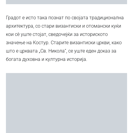
Градот е исто така познат по својата традиционална
архитектура, со стари византиски и отомански куќи
кои сè уште стојат, сведочејќи за историското
значење на Костур. Старите византиски цркви, како
што е црквата „Св. Никола“, се уште еден доказ за
богата духовна и културна историја.