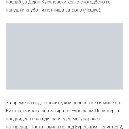
послаб за Дејан Кукуловски кој го спогодбено го
напушти клубот и потпиша за Брно (Чешка).
За време на подготовките, кои целосно ќе ги мине во
Битола, екипата ќе тестира со Еурофарм Пелистер, а
предвидено е да одигра и еден меѓународен
натпревар. Трета година по ред Еурофарм Пелистер 2,