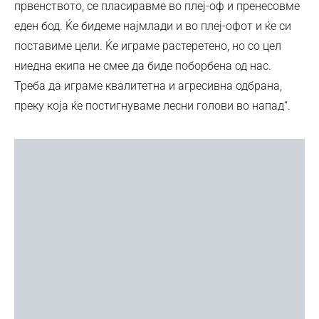
првенството, се пласиравме во плеј-оф и пренесовме
еден бод. Ќе бидеме најмлади и во плеј-офот и ќе си
поставиме цели. Ќе играме растеретено, но со цел
ниедна екипа не смее да биде поборбена од нас.
Треба да играме квалитетна и агресивна одбрана,
преку која ќе постигнуваме лесни голови во напад“.