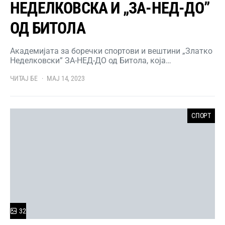
НЕДЕЛКОВСКА И „ЗА-НЕД-ДО”
ОД БИТОЛА
Академијата за боречки спортови и вештини „Златко
Неделковски” ЗА-НЕД-ДО од Битола, која…
ЧИТАЈ БЕ
МАЈ 14, 2023
СПОРТ
32