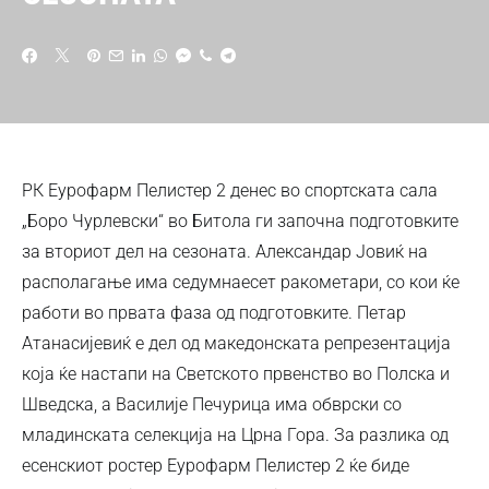
РК Еурофарм Пелистер 2 денес во спортската сала
„Боро Чурлевски“ во Битола ги започна подготовките
за вториот дел на сезоната. Александар Јовиќ на
располагање има седумнаесет ракометари, со кои ќе
работи во првата фаза од подготовките. Петар
Атанасијевиќ е дел од македонската репрезентација
која ќе настапи на Светското првенство во Полска и
Шведска, а Василије Печурица има обврски со
младинската селекција на Црна Гора. За разлика од
есенскиот ростер Еурофарм Пелистер 2 ќе биде