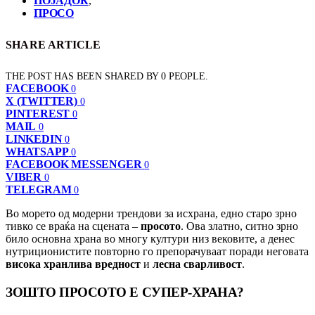
ПОЈАДОК
,
ПРОСО
SHARE ARTICLE
THE POST HAS BEEN SHARED BY
0
PEOPLE.
FACEBOOK
0
X (TWITTER)
0
PINTEREST
0
MAIL
0
LINKEDIN
0
WHATSAPP
0
FACEBOOK MESSENGER
0
VIBER
0
TELEGRAM
0
Во морето од модерни трендови за исхрана, едно старо зрно
тивко се враќа на сцената –
просото
. Ова златно, ситно зрно
било основна храна во многу култури низ вековите, а денес
нутриционистите повторно го препорачуваат поради неговата
висока хранлива вредност
и
лесна сварливост
.
ЗОШТО ПРОСОТО Е СУПЕР-ХРАНА?