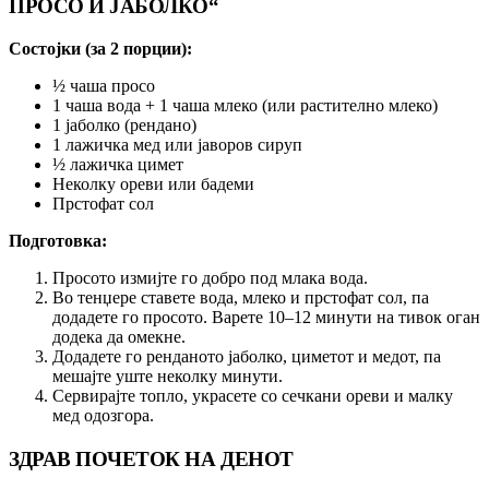
ПРОСО И ЈАБОЛКО“
Состојки (за 2 порции):
½ чаша просо
1 чаша вода + 1 чаша млеко (или растително млеко)
1 јаболко (рендано)
1 лажичка мед или јаворов сируп
½ лажичка цимет
Неколку ореви или бадеми
Прстофат сол
Подготовка:
Просото измијте го добро под млака вода.
Во тенџере ставете вода, млеко и прстофат сол, па
додадете го просото. Варете 10–12 минути на тивок оган
додека да омекне.
Додадете го ренданото јаболко, циметот и медот, па
мешајте уште неколку минути.
Сервирајте топло, украсете со сечкани ореви и малку
мед одозгора.
ЗДРАВ ПОЧЕТОК НА ДЕНОТ