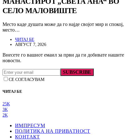
МАНАСТИРОТ „СВЕТА АНА“ ВО
СЕЛО МАЛОВИШТЕ
Место каде душата може да го најде својот мир и спокој,
место…
ЧИТАЈ БЕ
АВГУСТ 7, 2026
Внесете го вашиот емаил за први да ги добивате нашите
новости.
SUBSCRIBE
СЕ СОГЛАСУВАМ
ЧИТАЈ БЕ
25K
3K
2K
ИМПРЕСУМ
ПОЛИТИКА НА ПРИВАТНОСТ
КОНТАКТ