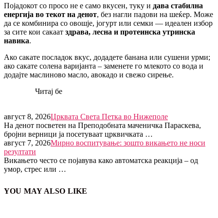
Појадокот со просо не е само вкусен, туку и
дава стабилна
енергија во текот на денот
, без нагли падови на шеќер. Може
да се комбинира со овошје, јогурт или семки — идеален избор
за сите кои сакаат
здрава, лесна и протеинска утринска
навика
.
Ако сакате посладок вкус, додадете банана или сушени урми;
ако сакате солена варијанта – заменете го млекото со вода и
додајте маслиново масло, авокадо и свежо сирење.
Читај бе
август 8, 2026
Црквата Света Петка во Нижеполе
На денот посветен на Преподобната маченичка Параскева,
бројни верници ја посетуваат црквичката …
август 7, 2026
Мирно воспитување: зошто викањето не носи
резултати
Викањето често се појавува како автоматска реакција – од
умор, стрес или …
YOU MAY ALSO LIKE