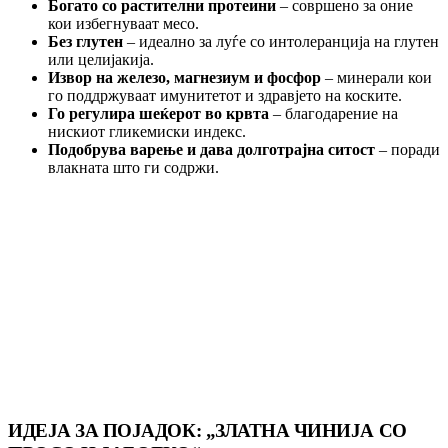
Богато со растителни протеини
– совршено за оние
кои избегнуваат месо.
Без глутен
– идеално за луѓе со интолеранција на глутен
или целијакија.
Извор на железо, магнезиум и фосфор
– минерали кои
го поддржуваат имунитетот и здравјето на коските.
Го регулира шеќерот во крвта
– благодарение на
нискиот гликемиски индекс.
Подобрува варење и дава долготрајна ситост
– поради
влакната што ги содржи.
ИДЕЈА ЗА ПОЈАДОК: „ЗЛАТНА ЧИНИЈА СО