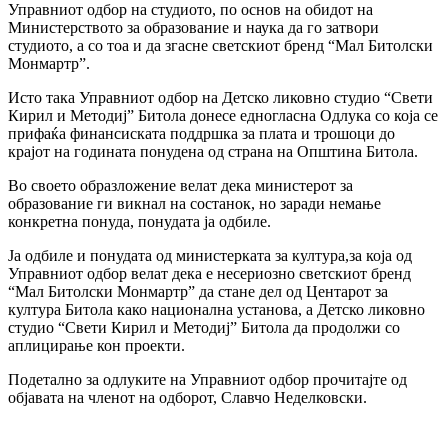
Управниот одбор на студиото, по основ на обидот на
Министерството за образование и наука да го затвори
студиото, а со тоа и да згасне светскиот бренд “Мал Битолски
Монмартр”.
Исто така Управниот одбор на Детско ликовно студио “Свети
Кирил и Методиј” Битола донесе едногласна Одлука со која се
прифаќа финансиската поддршка за плата и трошоци до
крајот на годината понудена од страна на Општина Битола.
Во своето образложение велат дека министерот за
образование ги викнал на состанок, но заради немање
конкретна понуда, понудата ја одбиле.
Ја одбиле и понудата од министерката за култура,за која од
Управниот одбор велат дека е несериозно светскиот бренд
“Мал Битолски Монмартр” да стане дел од Центарот за
култура Битола како национална установа, а Детско ликовно
студио “Свети Кирил и Методиј” Битола да продолжи со
аплицирање кон проекти.
Подетално за одлуките на Управниот одбор прочитајте од
објавата на членот на одборот, Славчо Неделковски.