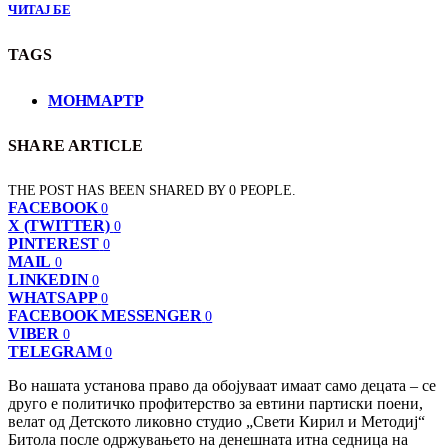
ЧИТАЈ БЕ
TAGS
МОНМАРТР
SHARE ARTICLE
THE POST HAS BEEN SHARED BY
0
PEOPLE.
FACEBOOK
0
X (TWITTER)
0
PINTEREST
0
MAIL
0
LINKEDIN
0
WHATSAPP
0
FACEBOOK MESSENGER
0
VIBER
0
TELEGRAM
0
Во нашата установа право да обојуваат имаат само децата – се
друго е политичко профитерство за евтини партиски поени,
велат од Детското ликовно студио „Свети Кирил и Методиј“
Битола после одржувањето на денешната итна седница на