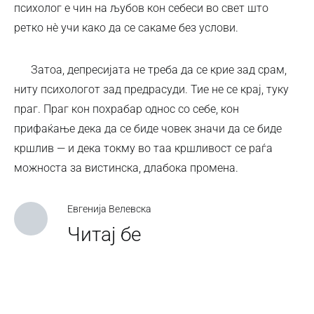
психолог е чин на љубов кон себеси во свет што
ретко нè учи како да се сакаме без услови.
Затоа, депресијата не треба да се крие зад срам,
ниту психологот зад предрасуди. Тие не се крај, туку
праг. Праг кон похрабар однос со себе, кон
прифаќање дека да се биде човек значи да се биде
кршлив — и дека токму во таа кршливост се раѓа
можноста за вистинска, длабока промена.
Евгенија Велевска
Читај бе