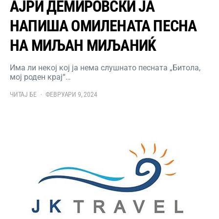
АЈРИ ДЕМИРОВСКИ ЈА
НАПИША ОМИЛЕНАТА ПЕСНА
НА МИЉАН МИЉАНИЌ
Има ли некој кој ја нема слушнато песната „Битола,
мој роден крај“…
ЧИТАЈ БЕ
ФЕВРУАРИ 9, 2024