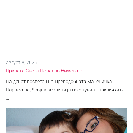
август 8, 2026
Црквата Света Петка во Нижеполе
На денот посветен на Преподобната маченичка
Параскева, бројни верници ја посетуваат црквичката
…