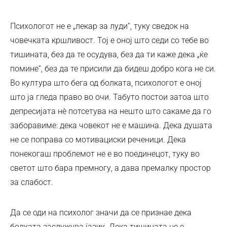
Психологот не е „лекар за луди“, туку сведок на
човечката кршливост. Тој е оној што седи со тебе во
тишината, без да те осудува, без да ти каже дека „ќе
помине“, без да те присили да бидеш добро кога не си.
Во култура што бега од болката, психологот е оној
што ја гледа право во очи. Табуто постои затоа што
депресијата нè потсетува на нешто што сакаме да го
заборавиме: дека човекот не е машина. Дека душата
не се поправа со мотивациски реченици. Дека
понекогаш проблемот не е во поединецот, туку во
светот што бара премногу, а дава премалку простор
за слабост.
Да се оди на психолог значи да се признае дека
болката заслужува јазик. Дека тишината не е