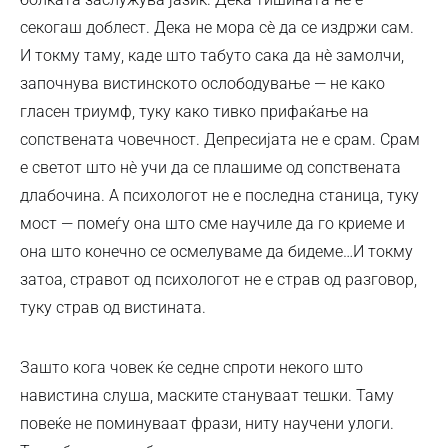
секогаш доблест. Дека не мора сè да се издржи сам.
И токму таму, каде што табуто сака да нè замолчи,
започнува вистинското ослободување — не како
гласен триумф, туку како тивко прифаќање на
сопствената човечност. Депресијата не е срам. Срам
е светот што нè учи да се плашиме од сопствената
длабочина. А психологот не е последна станица, туку
мост — помеѓу она што сме научиле да го криеме и
она што конечно се осмелуваме да бидеме…И токму
затоа, стравот од психологот не е страв од разговор,
туку страв од вистината.
Зашто кога човек ќе седне спроти некого што
навистина слуша, маските стануваат тешки. Таму
повеќе не поминуваат фрази, ниту научени улоги.