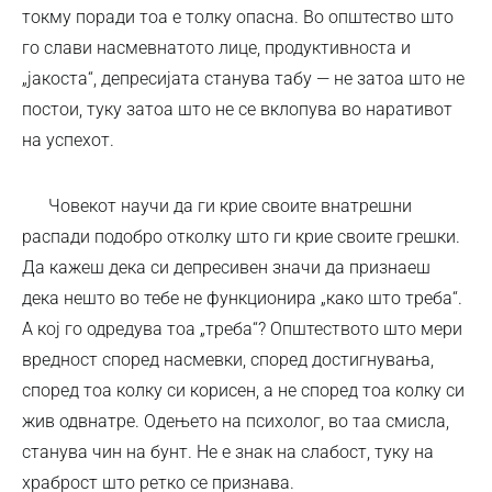
токму поради тоа е толку опасна. Во општество што
го слави насмевнатото лице, продуктивноста и
„јакоста“, депресијата станува табу — не затоа што не
постои, туку затоа што не се вклопува во наративот
на успехот.
Човекот научи да ги крие своите внатрешни
распади подобро отколку што ги крие своите грешки.
Да кажеш дека си депресивен значи да признаеш
дека нешто во тебе не функционира „како што треба“.
А кој го одредува тоа „треба“? Општеството што мери
вредност според насмевки, според достигнувања,
според тоа колку си корисен, а не според тоа колку си
жив одвнатре. Одењето на психолог, во таа смисла,
станува чин на бунт. Не е знак на слабост, туку на
храброст што ретко се признава.