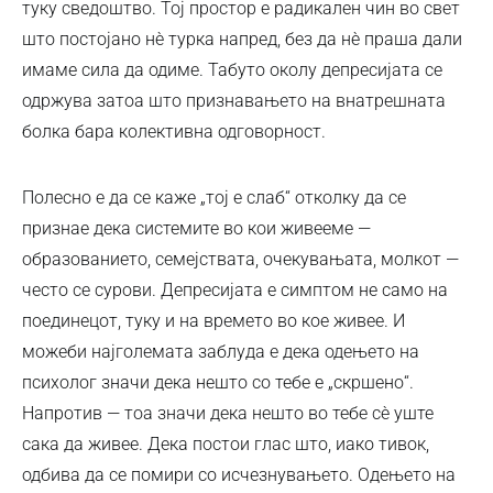
туку сведоштво. Тој простор е радикален чин во свет
што постојано нè турка напред, без да нè праша дали
имаме сила да одиме. Табуто околу депресијата се
одржува затоа што признавањето на внатрешната
болка бара колективна одговорност.
Полесно е да се каже „тој е слаб“ отколку да се
признае дека системите во кои живееме —
образованието, семејствата, очекувањата, молкот —
често се сурови. Депресијата е симптом не само на
поединецот, туку и на времето во кое живее. И
можеби најголемата заблуда е дека одењето на
психолог значи дека нешто со тебе е „скршено“.
Напротив — тоа значи дека нешто во тебе сè уште
сака да живее. Дека постои глас што, иако тивок,
одбива да се помири со исчезнувањето. Одењето на