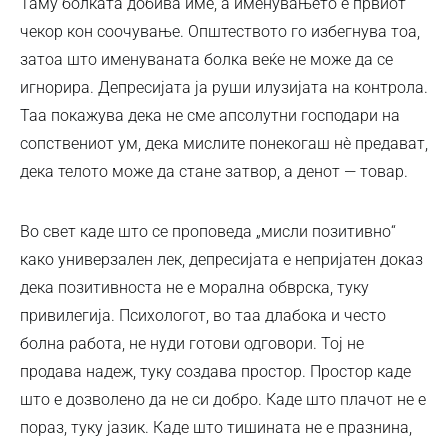
Таму болката добива име, а именувањето е првиот
чекор кон соочување. Општеството го избегнува тоа,
затоа што именуваната болка веќе не може да се
игнорира. Депресијата ја руши илузијата на контрола.
Таа покажува дека не сме апсолутни господари на
сопствениот ум, дека мислите понекогаш нè предават,
дека телото може да стане затвор, а денот — товар.
Во свет каде што се проповеда „мисли позитивно“
како универзален лек, депресијата е непријатен доказ
дека позитивноста не е морална обврска, туку
привилегија. Психологот, во таа длабока и често
болна работа, не нуди готови одговори. Тој не
продава надеж, туку создава простор. Простор каде
што е дозволено да не си добро. Каде што плачот не е
пораз, туку јазик. Каде што тишината не е празнина,