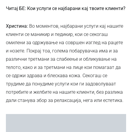
Читај БЕ: Кои услуги се најбарани кај твоите клиенти?
Христина:
Во моментов, најбарани услуги кај нашите
клиенти се маникир и педикир, кои се секогаш
омилени за одржување на совршен изглед на рацете
и нозете. Покрај тоа, голема побарувачка има и за
различни третмани за слабеење и обликување на
телото, како и за третмани на лице кои помагаат да
се одржи здрава и блескава кожа. Секогаш се
трудиме да понудиме услуги кои ги задоволуваат
потребите и желбите на нашите клиенти, без разлика
дали станува збор за релаксација, нега или естетика.