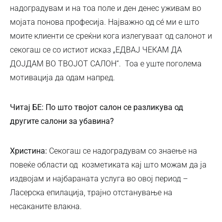
надоградувам и на тоа поле и ден денес уживам во
мојата понова професија. Најважно од сé ми е што
моите клиенти се среќни кога излегуваат од салонот и
секогаш се со истиот исказ „ЕДВАЈ ЧЕКАМ ДА
ДОЈДАМ ВО ТВОЈОТ САЛОН“. Тоа е уште поголема
мотивација да одам напред.
Читај БЕ: По што твојот салон се разликува од
другите салони за убавина?
Христина:
Секогаш се надоградувам со знаење на
повеќе области од козметиката кај што можам да ја
издвојам и најбараната услуга во овој период –
Ласерска епилација, трајно отстанување на
несаканите влакна.