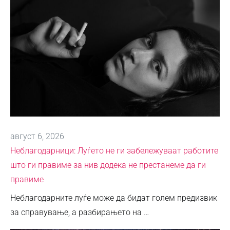
август 6, 2026
Неблагодарници: Луѓето не ги забележуваат работите
што ги правиме за нив додека не престанеме да ги
правиме
Неблагодарните луѓе може да бидат голем предизвик
за справување, а разбирањето на …