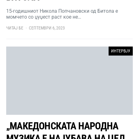
15-годишниот Никола Попчановски од Битола е
момчето со џуџест раст кое не…
ЧИТАЈ БЕ
СЕПТЕМВРИ 6, 2023
ИНТЕРВЈУ
„МАКЕДОНСКАТА НАРОДНА
МУЗИКА Е НАЈУБАВА НА ЦЕЛ