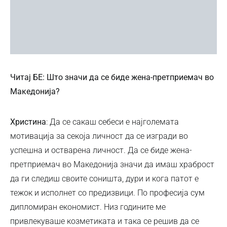
Читај БЕ: Што значи да се биде жена-претприемач во
Македонија?
Христина
: Да се сакаш себеси е најголемата
мотивација за секоја личност да се изгради во
успешна и остварена личност. Да се биде жена-
претприемач во Македонија значи да имаш храброст
да ги следиш своите соништа, дури и кога патот е
тежок и исполнет со предизвици. По професија сум
дипломиран економист. Низ годините ме
привлекуваше козметиката и така се решив да се