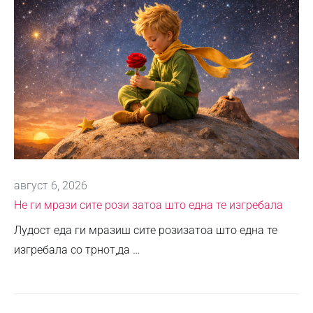
август 6, 2026
Не ги мрази сите рози затоа што една те изгребала
Лудост еда ги мразиш сите розизатоа што една те
изгребала со трнот,да …