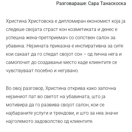
Разговараше: Сара Танаскоска
Христина Христовска е дипломиран економист која ја
следеше својата страст кон козметиката и денес е
успешна жена-претприемач со сопствен салон за
убавина. Нејзината приказна е инспиративна за сите
кои сакаат да го следат својот сон – од лична нега и
самопочит до создавање место каде клиентите се
чувствуваат посебно и негувано.
Во овој разговор, Христина открива како започна
нејзиниот пат во светот на убавината, што ја
мотивира да го развива својот салон, кои се
најбараните услуги и трендови, и што за неа значи
најголемото задоволство од клиентите.