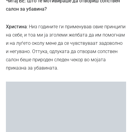
Читај БЕ: Што те мотивираше да отвориш сопствен
салон за убавина?
Христина
: Низ годините ги применував овие принципи
на себе, и тоа ми ја зголеми желбата да им помогнам
и на луѓето околу мене да се чувствуваат задоволно
и негувано. Оттука, одлуката да отворам сопствен
салон беше природен следен чекор во мојата
приказна за убавината.