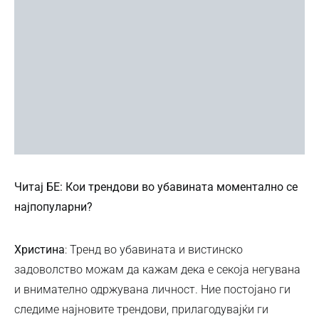
Читај БЕ: Кои трендови во убавината моментално се
најпопуларни?
Христина
: Тренд во убавината и вистинско
задоволство можам да кажам дека е секоја негувана
и внимателно одржувана личност. Ние постојано ги
следиме најновите трендови, прилагодувајќи ги