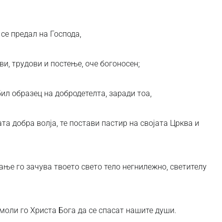
се предал на Господа,
ви, трудови и постење, оче богоносен;
бил образец на добродетелта, заради тоа,
ата добра волја, те постави пастир на својата Црква и
ање го зачува твоето свето тело негнилежно, светителу
 моли го Христа Бога да се спасат нашите души.