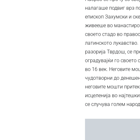
налагаше подвиг врз по
епископ Захумски и ске
живееше во манастирот
своето стадо во правос
латинското лукавство. 
разорија Тврдош, се пр
оградувајќи го своето 
во 16 век. Неговите мо
чудотворни до денешен 
неговите мошти притек
исцеленија во најтешки
се случува голем народ