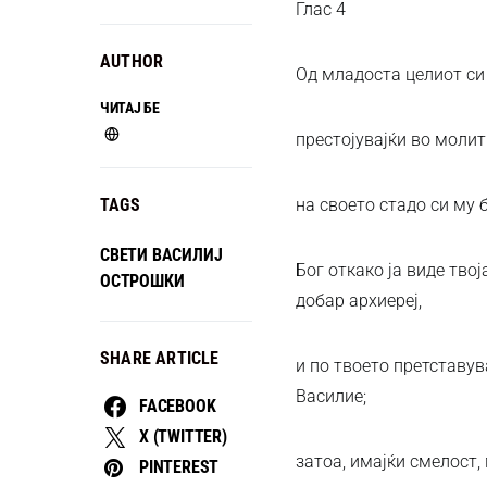
Глас 4
AUTHOR
Од младоста целиот си 
ЧИТАЈ БЕ
престојувајќи во молит
TAGS
на своето стадо си му 
СВЕТИ ВАСИЛИЈ
Бог откако ја виде твој
ОСТРОШКИ
добар архиереј,
SHARE ARTICLE
и по твоето претставув
Василие;
FACEBOOK
X (TWITTER)
затоа, имајќи смелост,
PINTEREST