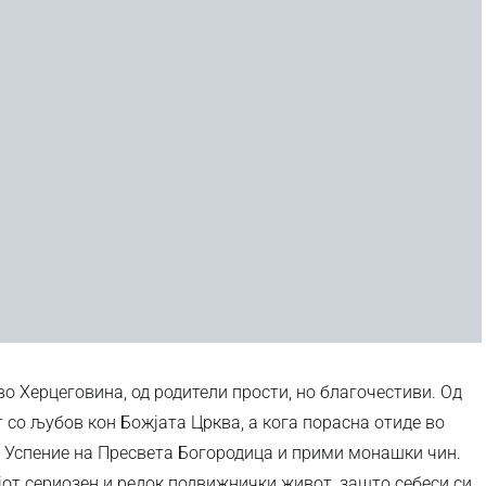
о Херцеговина, од родители прости, но благочестиви. Од
 со љубов кон Божјата Црква, а кога порасна отиде во
Успение на Пресвета Богородица и прими монашки чин.
јот сериозен и редок подвижнички живот, зашто себеси си