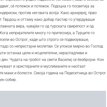
двиг, сè потежок и потежок. Подоцна го посветија за
ндериски, против неговата волја. Како архијереј, прво
 Тврдош и оттаму како добар пастир го утврдуваше
лавната вера, чувајќи го од турската свирепост и од
Кога непријателите многу го притеснија, а Турците го
есели во Острог, каде што строго се подвизуваше,
стадо со непрестајни молитви. Се упокои мирно во Господ
шти останаа цели и исцелителни, нераспадливи и
ден. Чудата на гробот на свети Василиј се безбројни. Кон
нуваат и христијаните и муслиманите и наоѓаат
те маки и болести. Секоја година на Педесетница во Острог
ен собир.