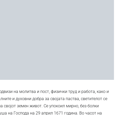
двизи на молитва и пост, физички труд и работа, како и
алните и духовни добра за својата паства, светителот се
а својот земен живот. Се упокоил мирно, без болки
душа на Господа на 29 април 1671 година. Во часот на