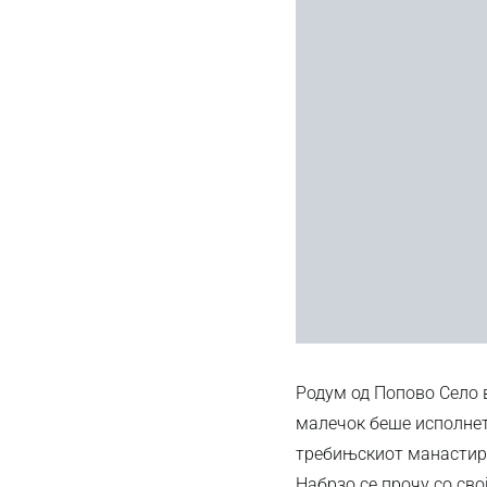
Родум од Попово Село в
малечок беше исполнет
требињскиот манастир 
Набрзо се прочу со сво