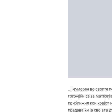
…Неуморен во своите по
грижејќи се за материј
приближил кон крајот н
предавајќи ја својата 