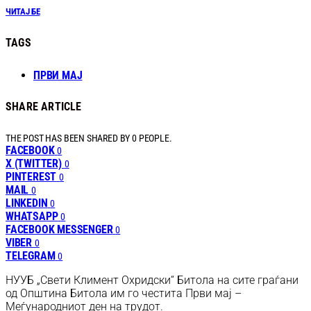
ЧИТАЈ БЕ
TAGS
ПРВИ МАЈ
SHARE ARTICLE
THE POST HAS BEEN SHARED BY
0
PEOPLE.
FACEBOOK
0
X (TWITTER)
0
PINTEREST
0
MAIL
0
LINKEDIN
0
WHATSAPP
0
FACEBOOK MESSENGER
0
VIBER
0
TELEGRAM
0
НУУБ „Свети Климент Охридски“ Битола на сите граѓани
од Општина Битола им го честита Први мај –
Меѓународниот ден на трудот.