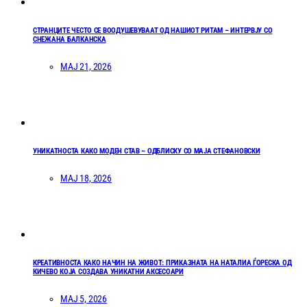
СТРАНЦИТЕ ЧЕСТО СЕ ВООДУШЕВУВААТ ОД НАШИОТ РИТАМ – ИНТЕРВЈУ СО
СНЕЖАНА БАЛКАНСКА
МАЈ 21, 2026
УНИКАТНОСТА КАКО МОДЕН СТАВ – ОДБЛИСКУ СО МАЈА СТЕФАНОВСКИ
МАЈ 18, 2026
КРЕАТИВНОСТА КАКО НАЧИН НА ЖИВОТ: ПРИКАЗНАТА НА НАТАЛИА ЃОРЕСКА ОД
КИЧЕВО КОЈА СОЗДАВА УНИКАТНИ АКСЕСОАРИ
МАЈ 5, 2026