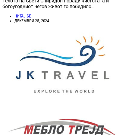
Телото на Свети Спиридон поради чистотата и
богоугодниот негов живот го победило…
ЧИТАЈ БЕ
ДЕКЕМВРИ 25, 2024