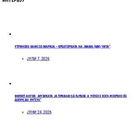
ИНТЕРВЈУ
УТРИНСКО КАФЕ СО МАРИЈА – КРЕАТОРКАТА НА „МАМА (МИ) ЧИТА“
ЈУЛИ 7, 2026
ФИЛИП АНГОВ: „МУЗИКАТА ЈА ПРАВАМ ОД ЉУБОВ, А УСПЕХ Е КОГА ИСКРЕНО ЌЕ
ДОПРЕ ДО ЛУЃЕТО“
ЈУНИ 24, 2026