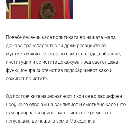
Повеќе децении каде политиката во нашата мала
држава транспарентно ги држи релациите со
мултиетничкиот состав во самата влада, собрание,
институции и со истите докажува пред светот дека
функционира системот за подобар живот како и
соживот во истите.
Од постоечките националности кои се во двоцифрен
број, ќе го одвојам најранливиот и емотивно каде што
сум приврзан и припаѓам во истата е ромската
популација во нашата земја Македонија.