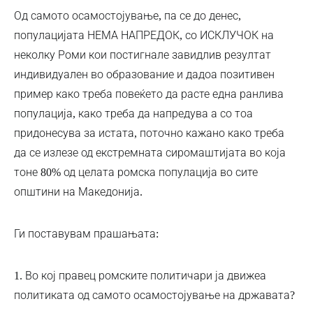
Од самото осамостојување, па се до денес,
популацијата НЕМА НАПРЕДОК, со ИСКЛУЧОК на
неколку Роми кои постигнале завидлив резултат
индивидуален во образование и дадоа позитивен
пример како треба повеќето да расте една ранлива
популација, како треба да напредува а со тоа
придонесува за истата, поточно кажано како треба
да се излезе од екстремната сиромаштијата во која
тоне 80% од целата ромска популација во сите
општини на Македонија.
Ги поставувам прашањата:
1. Во кој правец ромските политичари ја движеа
политиката од самото осамостојување на државата?