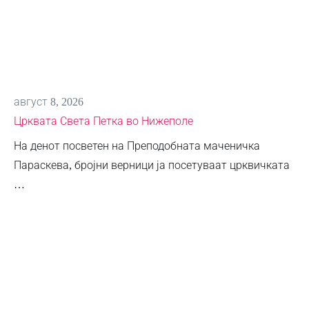
август 8, 2026
Црквата Света Петка во Нижеполе
На денот посветен на Преподобната маченичка
Параскева, бројни верници ја посетуваат црквичката
…