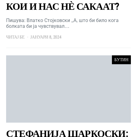
КОИ И НАС НЀ САКААТ?
Пишува: Влатко Стојковски „А, што би било кога
болката би ја чувствувал…
ЧИТАЈ БЕ
ЈАНУАРИ 8, 2024
БУТИН
СТЕФАНИЈА ШАРКОСКИ: