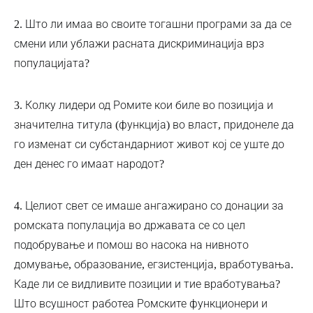
2. Што ли имаа во своите тогашни програми за да се
смени или ублажи расната дискриминација врз
популацијата?
3. Колку лидери од Ромите кои биле во позиција и
значителна титула (функција) во власт, придонеле да
го изменат си субстандарниот живот кој се уште до
ден денес го имаат народот?
4. Целиот свет се имаше ангажирано со донации за
ромската популација во државата се со цел
подобрување и помош во насока на нивното
домување, образование, егзистенција, вработувања.
Каде ли се видливите позиции и тие вработувања?
Што всушност работеа Ромските функционери и