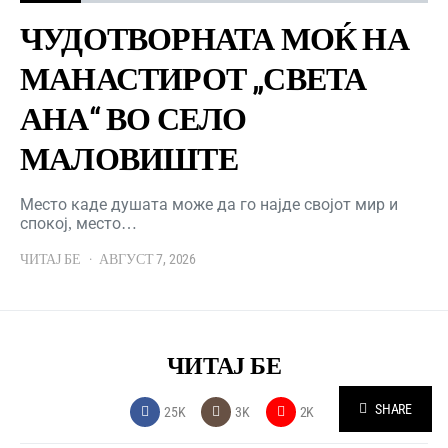
ЧУДОТВОРНАТА МОЌ НА
МАНАСТИРОТ „СВЕТА
АНА“ ВО СЕЛО
МАЛОВИШТЕ
Место каде душата може да го најде својот мир и
спокој, место…
ЧИТАЈ БЕ
АВГУСТ 7, 2026
ЧИТАЈ БЕ
SHARE
25K
3K
2K