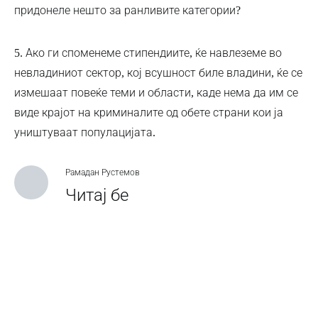
придонеле нешто за ранливите категории?
5. Ако ги споменеме стипендиите, ќе навлеземе во
невладиниот сектор, кој всушност биле владини, ќе се
измешаат повеќе теми и области, каде нема да им се
виде крајот на криминалите од обете страни кои ја
уништуваат популацијата.
Рамадан Рустемов
Читај бе