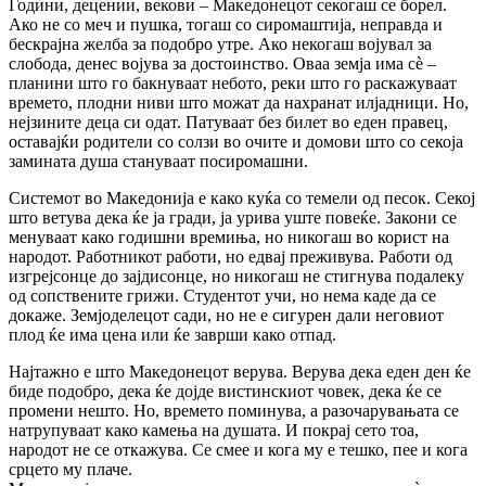
Години, децении, векови – Македонецот секогаш се борел.
Ако не со меч и пушка, тогаш со сиромаштија, неправда и
бескрајна желба за подобро утре. Ако некогаш војувал за
слобода, денес војува за достоинство. Оваа земја има сè –
планини што го бакнуваат небото, реки што го раскажуваат
времето, плодни ниви што можат да нахранат илјадници. Но,
нејзините деца си одат. Патуваат без билет во еден правец,
оставајќи родители со солзи во очите и домови што со секоја
замината душа стануваат посиромашни.
Системот во Македонија е како куќа со темели од песок. Секој
што ветува дека ќе ја гради, ја урива уште повеќе. Закони се
менуваат како годишни времиња, но никогаш во корист на
народот. Работникот работи, но едвај преживува. Работи од
изгрејсонце до зајдисонце, но никогаш не стигнува подалеку
од сопствените грижи. Студентот учи, но нема каде да се
докаже. Земјоделецот сади, но не е сигурен дали неговиот
плод ќе има цена или ќе заврши како отпад.
Најтажно е што Македонецот верува. Верува дека еден ден ќе
биде подобро, дека ќе дојде вистинскиот човек, дека ќе се
промени нешто. Но, времето поминува, а разочарувањата се
натрупуваат како камења на душата. И покрај сето тоа,
народот не се откажува. Се смее и кога му е тешко, пее и кога
срцето му плаче.