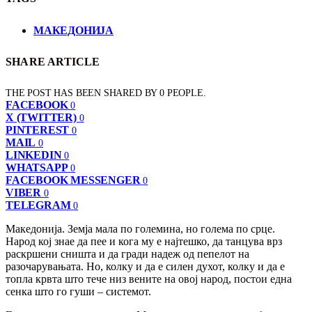
МАКЕДОНИЈА
SHARE ARTICLE
THE POST HAS BEEN SHARED BY
0
PEOPLE.
FACEBOOK
0
X (TWITTER)
0
PINTEREST
0
MAIL
0
LINKEDIN
0
WHATSAPP
0
FACEBOOK MESSENGER
0
VIBER
0
TELEGRAM
0
Македонија. Земја мала по големина, но голема по срце.
Народ кој знае да пее и кога му е најтешко, да танцува врз
раскршени сништа и да гради надеж од пепелот на
разочарувањата. Но, колку и да е силен духот, колку и да е
топла крвта што тече низ вените на овој народ, постои една
сенка што го гуши – системот.