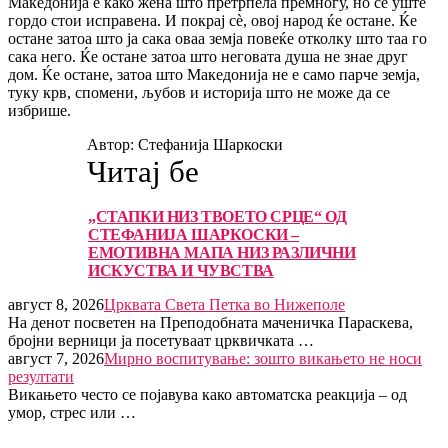
Македонија е како жена што претрпела премногу, но сè уште
гордо стои исправена. И покрај сè, овој народ ќе остане. Ќе
остане затоа што ја сака оваа земја повеќе отколку што таа го
сака него. Ќе остане затоа што неговата душа не знае друг
дом. Ќе остане, затоа што Македонија не е само парче земја,
туку крв, спомени, љубов и историја што не може да се
избрише.
Автор: Стефанија Шаркоски
Читај бе
„СТАПКИ НИЗ ТВОЕТО СРЦЕ“ ОД
СТЕФАНИЈА ШАРКОСКИ –
ЕМОТИВНА МАПА НИЗ РАЗЛИЧНИ
ИСКУСТВА И ЧУВСТВА
август 8, 2026
Црквата Света Петка во Нижеполе
На денот посветен на Преподобната маченичка Параскева,
бројни верници ја посетуваат црквичката …
август 7, 2026
Мирно воспитување: зошто викањето не носи
резултати
Викањето често се појавува како автоматска реакција – од
умор, стрес или …