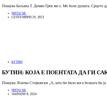
Пишува Биљана Т. Димко Грев ми е. Ме боли душата. Срцето 
ЧИТАЈ БЕ
СЕПТЕМВРИ 29, 2023
БУТИН
БУТИН: КОЈА Е ПОЕНТАТА ДА ГИ С
Пишува: Влатко Стојковски „А, што би било кога болката би ј
ЧИТАЈ БЕ
ЈАНУАРИ 8, 2024