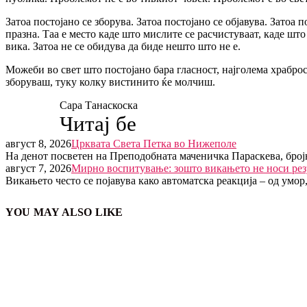
Затоа постојано се зборува. Затоа постојано се објавува. Затоа 
празна. Таа е место каде што мислите се расчистуваат, каде што 
вика. Затоа не се обидува да биде нешто што не е.
Можеби во свет што постојано бара гласност, најголема храброс
зборуваш, туку колку вистинито ќе молчиш.
Сара Танаскоска
Читај бе
август 8, 2026
Црквата Света Петка во Нижеполе
На денот посветен на Преподобната маченичка Параскева, број
август 7, 2026
Мирно воспитување: зошто викањето не носи рез
Викањето често се појавува како автоматска реакција – од умор
YOU MAY ALSO LIKE