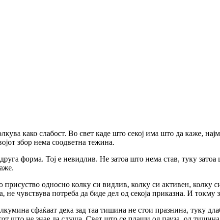
олкува како слабост. Во свет каде што секој има што да каже, на
војот збор нема соодветна тежина.
руга форма. Тој е невидлив. Не затоа што нема став, туку затоа 
аже.
со присуство односно колку си видлив, колку си активен, колку си
ва, не чувствува потреба да биде дел од секоја приказна. И токму 
кумина сфаќаат дека зад таа тишина не стои празнина, туку длабо
от што не знае да слуша. Свет што се плаши од пауза, од тишина,