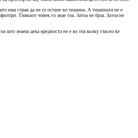
а што има страв да не се остане во тишина. А тишината не е
филтри. Тивкиот човек го знае тоа. Затоа не брза. Затоа не
оа што знаеш дека вредноста не е во тоа колку гласно ќе