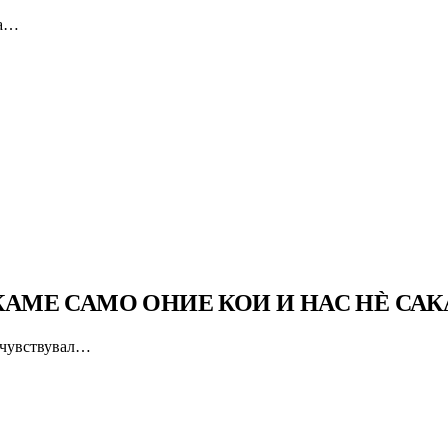
да…
АКАМЕ САМО ОНИЕ КОИ И НАС НЀ САК
а чувствувал…