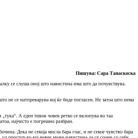
Пишува: Сара Танаскоска
јмалку се слуша оној што навистина има што да почувствува.
што не се натпреварува кој ќе биде погласен. Не затоа што нема
 „тука“. А еден тивок човек ретко се вклопува во таа
затоа, најчесто е погрешно разбран.
чина. Дека не секоја мисла бара глас, и не секое чувство бара
 од простор во кој човек може навистина да се соочи со себе.