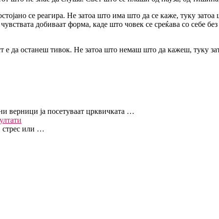
постојано се реагира. Не затоа што има што да се каже, туку зато
чувствата добиваат форма, каде што човек се среќава со себе без 
т е да останеш тивок. Не затоа што немаш што да кажеш, туку зат
ни верници ја посетуваат црквичката …
ултати
, стрес или …