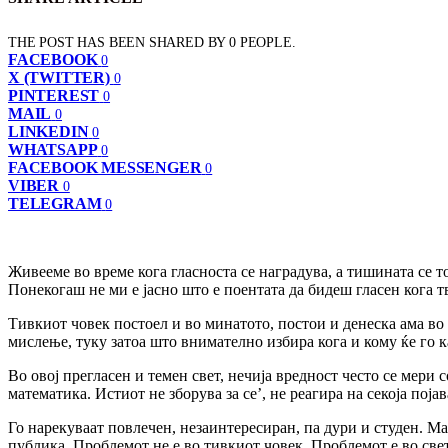
THE POST HAS BEEN SHARED BY
0
PEOPLE.
FACEBOOK
0
X (TWITTER)
0
PINTEREST
0
MAIL
0
LINKEDIN
0
WHATSAPP
0
FACEBOOK MESSENGER
0
VIBER
0
TELEGRAM
0
Живееме во време кога гласноста се наградува, а тишината се т
Понекогаш не ми е јасно што е поентата да бидеш гласен кога т
Тивкиот човек постоел и во минатото, постои и денеска ама во д
мислење, туку затоа што внимателно избира кога и кому ќе го к
Во овој прегласен и темен свет, нечија вредност често се мери 
математика. Истиот не зборува за се’, не реагира на секоја поја
Го нарекуваат повлечен, незаинтересиран, па дури и студен. Мал
публика. Проблемот не е во тивкиот човек. Проблемот е во свет